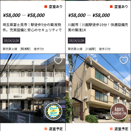
空室あり
空室あり
¥58,000 ― ¥58,000
¥58,000 ― ¥58,000
埼玉県富士見市｜駅徒歩5分の築浅物
川越市｜川越駅徒歩10分！快適設備充
件。充実設備と安心のセキュリティで
実の築浅1K
快適生活
1R/1K/1LDK
1R/1K/1LDK
東武東上線 [鶴瀬駅] 徒歩5分
東武東上線 [川越駅] 徒歩10分
退室予定
退室予定