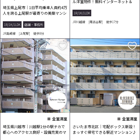
ル洋室物件！無料インターネット＆
WIFI完備！
埼玉県上尾市｜1日平均乗車人員約4万
人を誇る上尾駅が最寄りの美築マンシ
1R/1K/1LDK
ョン！
JR川越線 [南古谷駅] 徒歩17分
1R/1K/1LDK
店舗・事務所
JR高崎線 [上尾駅] 徒歩8分
全室満室
全室満室
埼玉県川越市｜川越駅1分の駅チカで
さいたま市北区｜宅配ボックス新設！
都心へのアクセス良好・設備充実のマ
まっすぐ帰宅できる駅近マンション♪
ンション！