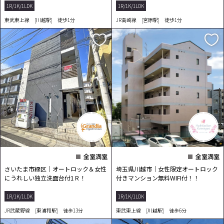
1R/1K/1LDK
1R/1K/1LDK
東武東上線 [川越駅] 徒歩1分
JR高崎線 [宮原駅] 徒歩1分
全室満室
全室満室
さいたま市緑区｜オートロック＆女性
埼玉県川越市｜女性限定オートロック
にうれしい独立洗面台付1Ｒ！
付きマンション無料WIFI付！！
1R/1K/1LDK
1R/1K/1LDK
JR武蔵野線 [東浦和駅] 徒歩13分
東武東上線 [川越駅] 徒歩6分