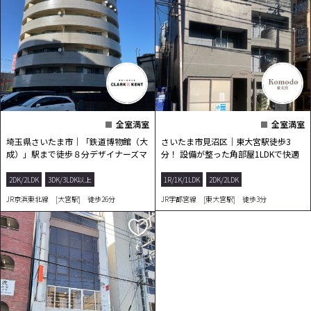
全室満室
全室満室
埼玉県さいたま市｜「鉄道博物館（大
さいたま市見沼区｜東大宮駅徒歩3
成）」駅まで徒歩８分デザイナーズマ
分！ 設備が整った角部屋1LDKで快適
ンション！
な毎日を。
2DK/2LDK
3DK/3LDK以上
1R/1K/1LDK
2DK/2LDK
JR京浜東北線 [大宮駅] 徒歩26分
JR宇都宮線 [東大宮駅] 徒歩3分