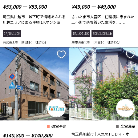
¥53,000 ― ¥53,000
¥49,000 ― ¥49,000
埼玉県川越市｜城下町で情緒あふれる
さいたま市大宮区｜住環境に恵まれた
川越エリアにある手頃１Kマンショ
上小町で落ち着いた生活を。。。
ン！
1R/1K/1LDK
1R/1K/1LDK
3DK/3LDK以上
東武東上線 [川越駅] 徒歩9分
JR京浜東北線 [大宮駅] 徒歩15分
退室予定
全室満室
埼玉県川越市｜人気の1ＬＤＫ・オー
¥140,800 ― ¥140,800