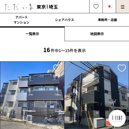
東京
埼玉
アパート
シェアハウス
事務所・店舗
マンション
一覧表示
地図表示
オーナー様向け・管理募集
法人社宅でのご利用
解約・修理・各種依頼
よくある質問
16
件中1〜15件を表示
0120-249-900
中文可
English OK
契約の流れ
運営会社