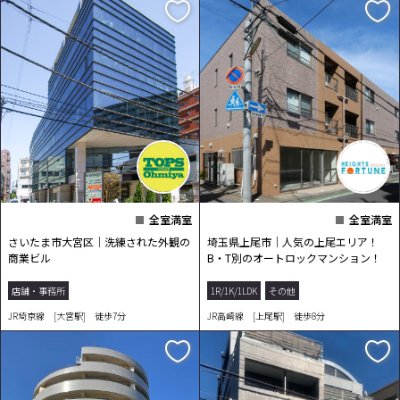
全室満室
全室満室
さいたま市大宮区｜洗練された外観の
埼玉県上尾市｜人気の上尾エリア！
商業ビル
B・T別のオートロックマンション！
店舗・事務所
1R/1K/1LDK
その他
JR埼京線 [大宮駅] 徒歩7分
JR高崎線 [上尾駅] 徒歩8分