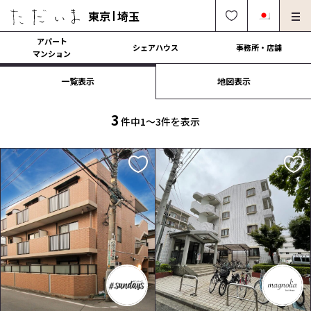
東京
埼玉
アパート
シェアハウス
事務所・店舗
マンション
一覧表示
地図表示
オーナー様向け・管理募集
法人社宅でのご利用
解約・修理・各種依頼
よくある質問
3
件中1〜3件を表示
0120-249-900
中文可
English OK
契約の流れ
運営会社