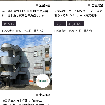
全室満室
全室満室
埼玉県新座市｜12月23日までの入居
東京都立川市｜大切なペットと一緒に
につき引越し費用全額負担します
暮らせるリノベーション賃貸物件
1R/1K/1LDK
2DK/2LDK
3DK/3LDK以上
西武池袋線 [ひばりケ丘駅] 徒歩11分
西武拝島線 [武蔵砂川駅] 徒歩8分
全室満室
埼玉県志木市｜好評の「renotta
chic」仕様！部屋限定間取り変更リノ