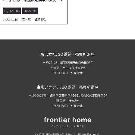
ベーション！1...
1R/1K/1LDK
2DK/2LDK
東武東上線 [志木駅] 徒歩19分
所沢本社/GO賃貸・売買所沢店
〒359-1123 埼玉県所沢市日吉町28-7
所沢駅 西口より徒歩4分
09:30-18:00 水曜定休
東京ブランチ/GO賃貸・売買新宿店
〒160-0023 東京都新宿区西新宿7-16-11 FORECAST西新宿 5F
新宿駅 徒歩8分
09:30-18:00 水曜定休
© 2026, FRONTIER HOME Inc. All Rights Reserved.