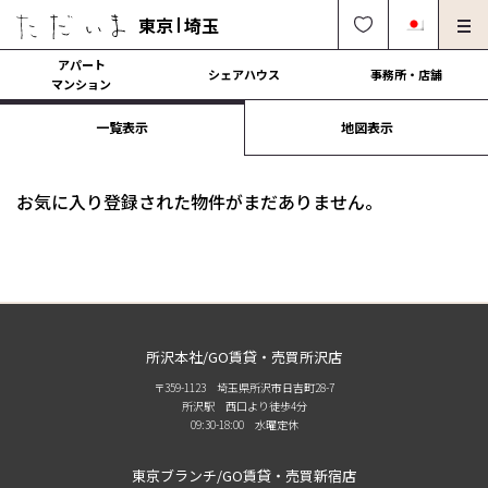
東京
埼玉
アパート
シェアハウス
事務所・店舗
マンション
一覧表示
地図表示
オーナー様向け・管理募集
法人社宅でのご利用
解約・修理・各種依頼
よくある質問
お気に入り登録された物件がまだありません。
0120-249-900
中文可
English OK
契約の流れ
運営会社
所沢本社/GO賃貸・売買所沢店
〒359-1123 埼玉県所沢市日吉町28-7
所沢駅 西口より徒歩4分
09:30-18:00 水曜定休
東京ブランチ/GO賃貸・売買新宿店