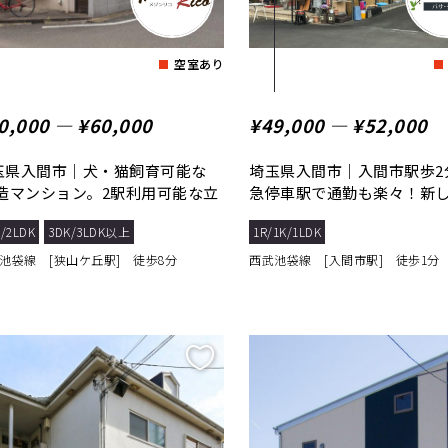
空室あり
0,000 ― ¥60,000
¥49,000 ― ¥52,000
玉県入間市｜犬・猫飼育可能な
埼玉県入間市｜入間市駅歩2
C造マンション。2駅利用可能な立
急停車駅で通勤も楽々！新
！
生活始めません...
/2LDK
3DK/3LDK以上
1R/1K/1LDK
池袋線 [狭山ケ丘駅] 徒歩8分
西武池袋線 [入間市駅] 徒歩1分