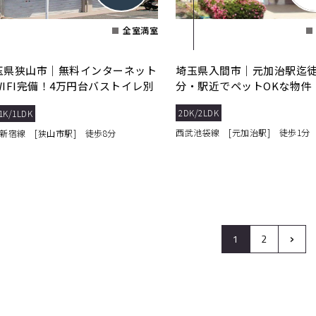
全室満室
玉県狭山市｜無料インターネット
埼玉県入間市｜元加治駅迄徒
WIFI完備！4万円台バストイレ別
分・駅近でペットOKな物件
1Ｋマンション。
2DK/2LDK
1K/1LDK
西武池袋線 [元加治駅] 徒歩1分
新宿線 [狭山市駅] 徒歩8分
›
1
2