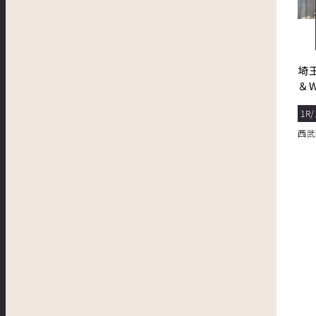
埼
＆
の
1R/
西武