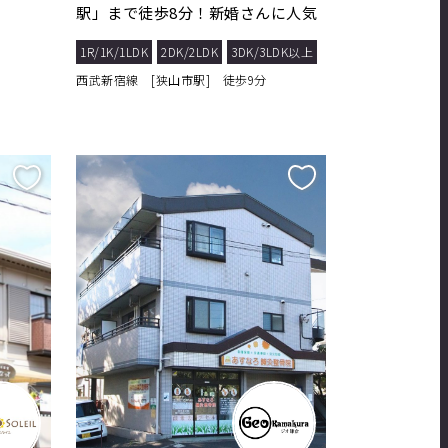
駅」まで徒歩8分！新婚さんに人気
のファミリータ...
1R/1K/1LDK
2DK/2LDK
3DK/3LDK以上
西武新宿線 [狭山市駅] 徒歩9分