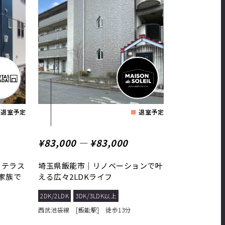
退室予定
退室予定
¥83,000 ― ¥83,000
のテラス
埼玉県飯能市｜リノベーションで叶
家族で
える広々2LDKライフ
2DK/2LDK
3DK/3LDK以上
西武池袋線 [飯能駅] 徒歩13分