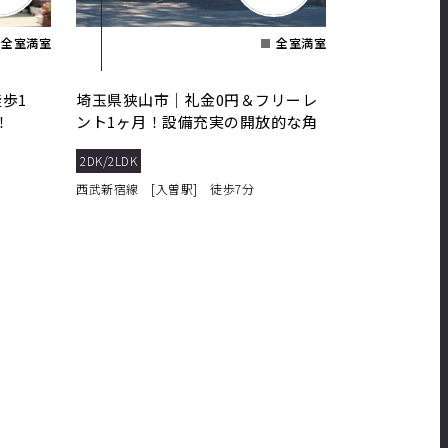
全室満室
全室満室
歩1
埼玉県狭山市｜礼金0円＆フリーレ
！
ント1ヶ月！設備充実の開放的な角
部屋2DK
2DK/2LDK
西武新宿線 [入曽駅] 徒歩7分