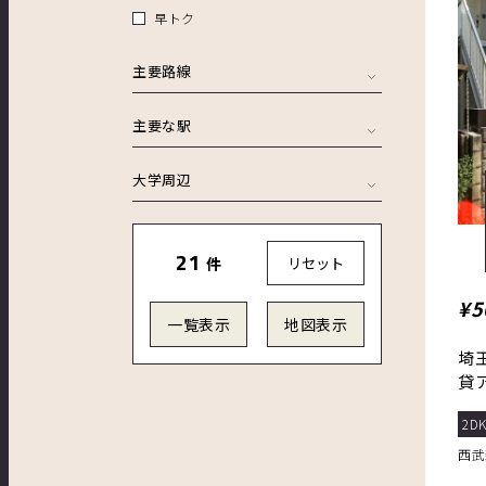
早トク
主要路線
主要な駅
大学周辺
21
件
リセット
¥5
一覧表示
地図表示
埼
貸
好
2DK
西武