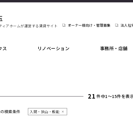
玉
オーナー様向け・管理募集
法人社
ティアホームが運営する賃貸サイト
ウス
リノベーション
事務所・店舗
21
件中1〜15件を表
在の検索条件
入間・狭山・飯能