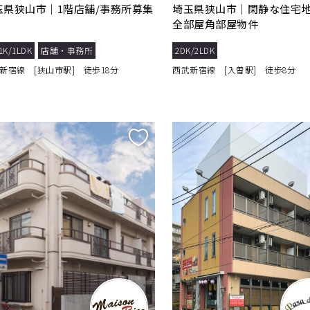
玉県狭山市｜1階店舗/事務所募集
埼玉県狭山市｜閑静な住宅
！
全部屋角部屋物件
1K/1LDK
店舗・事務所
2DK/2LDK
新宿線 [狭山市駅] 徒歩18分
西武新宿線 [入曽駅] 徒歩8分