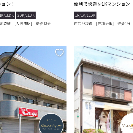
ション！
便利で快適な1Kマンション
1K/1LDK
2DK/2LDK
1R/1K/1LDK
池袋線 [入間市駅] 徒歩13分
西武池袋線 [元加治駅] 徒歩1分