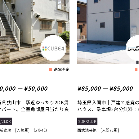
退室予定
0,000 ― ¥50,000
¥85,000 ― ¥85,000
玉県狭山市｜駅近ゆったり2DK賃
埼玉県入間市｜戸建て感覚
アパート。全室角部屋日当たり良
ハウス、駐車場2台分無料！
♪
入れる広い一坪...
/2LDK
2DK/2LDK
新宿線 [入曽駅] 徒歩4分
西武池袋線 [入間市駅]