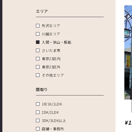
エリア
所沢エリア
川越エリア
入間・狭山・飯能
さいたま市
東京23区内
東京23区外
その他エリア
間取り
1R/1K/1LDK
2DK/2LDK
3DK/3LDK以上
¥1
店舗・事務所