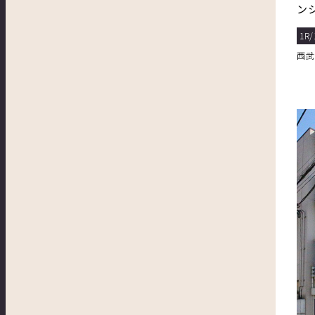
ン
1R/
西武