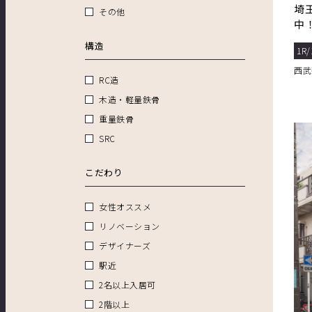
埼
その他
中
構造
1R/
西武
RC造
木造・軽量鉄骨
重量鉄骨
SRC
こだわり
女性オススメ
リノベーション
デザイナーズ
駅近
2名以上入居可
2階以上