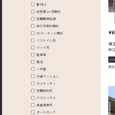
敷0礼0
前家賃1ヶ月無料
初期費用低額
仲介手数料無料
¥6
Wi-Fi・ネット無料
バストイレ別
埼
ペット可
R
駐車場
地
2DK
築浅
西武
一戸建
分譲マンション
ガスキッチン
短期契約可
テラスハウス
楽器演奏可
オートロック