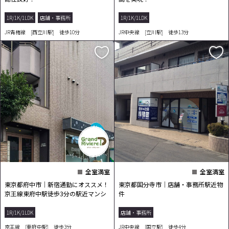
1R/1K/1LDK
店舗・事務所
1R/1K/1LDK
JR青梅線 [西立川駅] 徒歩10分
JR中央線 [立川駅] 徒歩13分
全室満室
全室満室
東京都府中市｜新宿通勤にオススメ！
東京都国分寺市｜店舗・事務所駅近物
京王線東府中駅徒歩3分の駅近マンシ
件
ョン
1R/1K/1LDK
店舗・事務所
京王線 [東府中駅] 徒歩3分
JR中央線 [国立駅] 徒歩4分