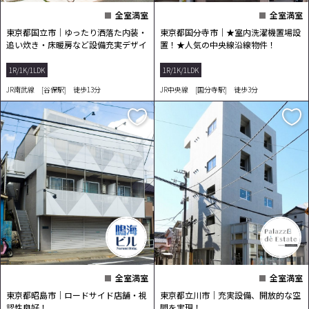
全室満室
全室満室
東京都国立市｜ゆったり洒落た内装・
東京都国分寺市｜★室内洗濯機置場設
追い炊き・床暖房など設備充実デザイ
置！★人気の中央線沿線物件！
ナーズ１K♪
1R/1K/1LDK
1R/1K/1LDK
JR南武線 [谷保駅] 徒歩13分
JR中央線 [国分寺駅] 徒歩3分
全室満室
全室満室
東京都昭島市｜ロードサイド店舗・視
東京都立川市｜充実設備、開放的な空
認性良好！
間を実現！