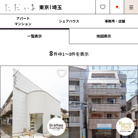
東京
埼玉
アパート
シェアハウス
事務所・店舗
マンション
一覧表示
地図表示
オーナー様向け・管理募集
法人社宅でのご利用
解約・修理・各種依頼
よくある質問
8
件中1〜8件を表示
0120-249-900
中文可
English OK
契約の流れ
運営会社