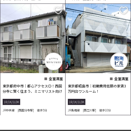
全室満室
全室満室
東京都府中市｜都心アクセス◎！西国
東京都昭島市｜初期費用低額の家賃3
分寺に賢く住まう、ミニマリスト向け
万円台ワンルーム！
1K！
1R/1K/1LDK
1R/1K/1LDK
JR中央線 [西国分寺駅] 徒歩5分
JR青梅線 [西立川駅] 徒歩10分