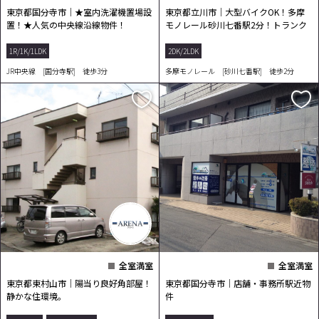
東京都国分寺市｜★室内洗濯機置場設
東京都立川市｜大型バイクOK！多摩
置！★人気の中央線沿線物件！
モノレール砂川七番駅2分！トランク
ルームあり！
1R/1K/1LDK
2DK/2LDK
JR中央線 [国分寺駅] 徒歩3分
多摩モノレール [砂川七番駅] 徒歩2分
全室満室
全室満室
東京都東村山市｜陽当り良好角部屋！
東京都国分寺市｜店舗・事務所駅近物
静かな住環境。
件