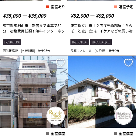
空室あり
退室予定
¥35,000 ― ¥35,000
¥92,000 ― ¥92,000
東京都東村山市｜新宿まで電車で30
東京都立川市｜２面採光角部屋！らら
分！初期費用低額！無料インターネッ
ぽーと立川立飛、イケアなどの買い物
ト完備！
施設が充実♪
1R/1K/1LDK
1R/1K/1LDK
3DK/3LDK以上
西武新宿線 [久米川駅] 徒歩13分
多摩モノレール [立飛駅] 徒歩9分
全室満室
全室満室