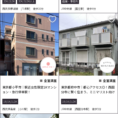
2DK/2LDK
3DK/3LDK以上
店舗・事務所
西武多摩湖線 [八坂駅] 徒歩16分
JR中央線 [国立駅] 徒歩4分
全室満室
全室満室
東京都小平市｜駅近女性限定1Kマンシ
東京都府中市｜都心アクセス◎！西国
ョン・急行停車駅！
分寺に賢く住まう、ミニマリスト向け
1K！
1R/1K/1LDK
1R/1K/1LDK
西武拝島線 [小川駅] 徒歩1分
JR中央線 [西国分寺駅] 徒歩5分