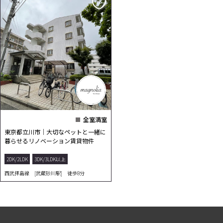
全室満室
東京都立川市｜大切なペットと一緒に
暮らせるリノベーション賃貸物件
2DK/2LDK
3DK/3LDK以上
西武拝島線 [武蔵砂川駅] 徒歩8分