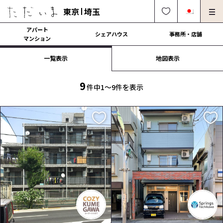
東京
埼玉
アパート
シェアハウス
事務所・店舗
マンション
一覧表示
地図表示
オーナー様向け・管理募集
法人社宅でのご利用
解約・修理・各種依頼
よくある質問
9
件中1〜9件を表示
0120-249-900
中文可
English OK
契約の流れ
運営会社