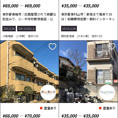
¥69,000 ― ¥69,000
¥35,000 ― ¥35,000
東京都青梅市｜区画整理されて綺麗な
東京都東村山市｜新宿まで電車で30
街並みで、小・中学校教育施設・公
分！初期費用低額！無料インターネッ
園・スーパ...
ト完備！
2DK/2LDK
3DK/3LDK以上
1R/1K/1LDK
JR青梅線 [小作駅] 徒歩15分
西武新宿線 [久米川駅] 徒歩13分
空室あり
空室あり
¥66,000 ― ¥70,000
¥35,000 ― ¥35,000