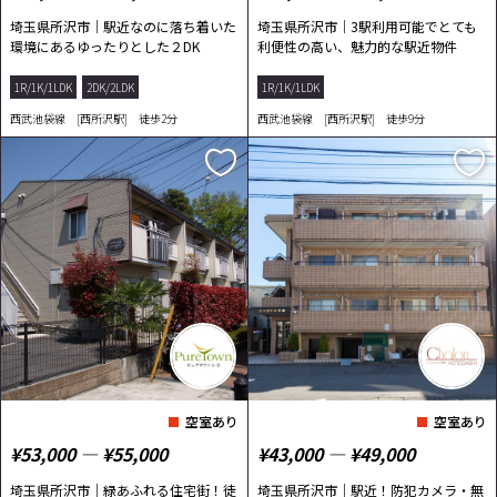
埼玉県所沢市｜駅近なのに落ち着いた
埼玉県所沢市｜3駅利用可能でとても
環境にあるゆったりとした２DK
利便性の高い、魅力的な駅近物件
1R/1K/1LDK
2DK/2LDK
1R/1K/1LDK
西武池袋線 [西所沢駅] 徒歩2分
西武池袋線 [西所沢駅] 徒歩9分
空室あり
空室あり
¥53,000 ― ¥55,000
¥43,000 ― ¥49,000
埼玉県所沢市｜緑あふれる住宅街！徒
埼玉県所沢市｜駅近！防犯カメラ・無