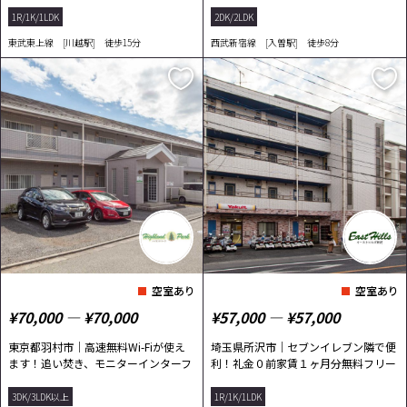
1R/1K/1LDK
2DK/2LDK
東武東上線 [川越駅] 徒歩15分
西武新宿線 [入曽駅] 徒歩8分
空室あり
空室あり
¥70,000 ― ¥70,000
¥57,000 ― ¥57,000
東京都羽村市｜高速無料Wi-Fiが使え
埼玉県所沢市｜セブンイレブン隣で便
ます！追い焚き、モニターインターフ
利！礼金０前家賃１ヶ月分無料フリー
ォンなどの...
レント
3DK/3LDK以上
1R/1K/1LDK