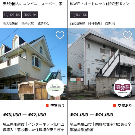
歩5分圏内にコンビニ、スーパー、家
料WIFI・オートロック付RC造1Kマン
電量販店な...
ション。
1R/1K/1LDK
2DK/2LDK
1R/1K/1LDK
西武池袋線 [西所沢駅] 徒歩15分
西武池袋線 [小手指駅] 徒歩3分
空室あり
空室あり
¥40,000 ― ¥42,000
¥44,000 ― ¥44,000
埼玉県川越市｜インターネット無料回
埼玉県狭山市｜閑静な住宅地にある全
線導入！落ち着いた住環境が安らぎを
部屋角部屋物件
もたらす...