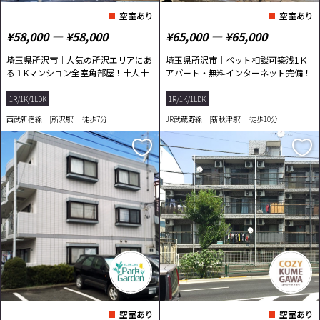
空室あり
空室あり
¥58,000 ― ¥58,000
¥65,000 ― ¥65,000
埼玉県所沢市｜人気の所沢エリアにあ
埼玉県所沢市｜ペット相談可築浅1Ｋ
る１Kマンション全室角部屋！十人十
アパート・無料インターネット完備！
色のライフ...
1R/1K/1LDK
1R/1K/1LDK
西武新宿線 [所沢駅] 徒歩7分
JR武蔵野線 [新秋津駅] 徒歩10分
空室あり
空室あり