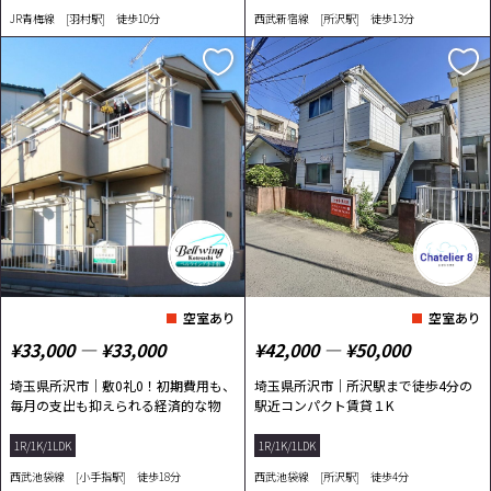
JR青梅線 [羽村駅] 徒歩10分
西武新宿線 [所沢駅] 徒歩13分
空室あり
空室あり
¥33,000 ― ¥33,000
¥42,000 ― ¥50,000
埼玉県所沢市｜敷0礼0！初期費用も、
埼玉県所沢市｜所沢駅まで徒歩4分の
毎月の支出も抑えられる経済的な物
駅近コンパクト賃貸１K
件！
1R/1K/1LDK
1R/1K/1LDK
西武池袋線 [小手指駅] 徒歩18分
西武池袋線 [所沢駅] 徒歩4分