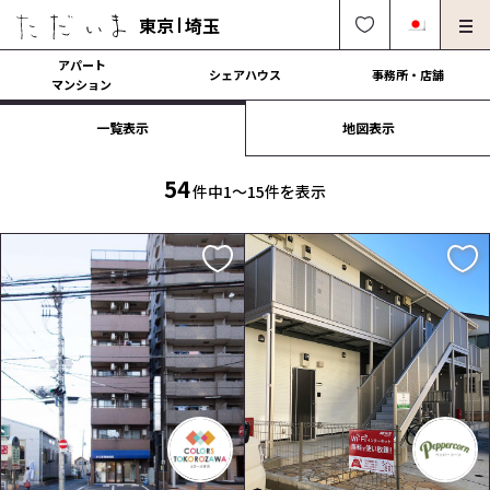
東京
埼玉
アパート
シェアハウス
事務所・店舗
マンション
一覧表示
地図表示
オーナー様向け・管理募集
法人社宅でのご利用
解約・修理・各種依頼
よくある質問
54
件中1〜15件を表示
0120-249-900
中文可
English OK
契約の流れ
運営会社