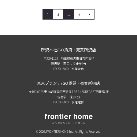
›
1
2
…
4
所沢本社/GO賃貸・売買所沢店
〒359-1123 埼玉県所沢市日吉町28-7
所沢駅 西口より徒歩4分
09:30-18:00 水曜定休
東京ブランチ/GO賃貸・売買新宿店
〒160-0023 東京都新宿区西新宿7-16-11 FORECAST西新宿 5F
新宿駅 徒歩8分
09:30-18:00 水曜定休
© 2026, FRONTIER HOME Inc. All Rights Reserved.