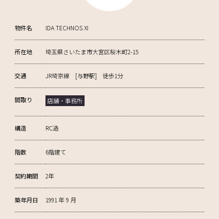
物件名
IDA TECHNOS XI
所在地
埼玉県さいたま市大宮区桜木町2-15
交通
JR埼京線 [与野駅] 徒歩1分
間取り
店舗・事務所
構造
RC造
階数
6階建て
契約期間
2年
築年月日
1991 年 9 月