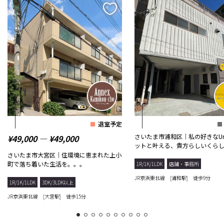
退室予定
さいたま市浦和区｜私の好きなUr
¥49,000 ― ¥49,000
ットと叶える、貴方らしいくら
さいたま市大宮区｜住環境に恵まれた上小
町で落ち着いた生活を。。。
1R/1K/1LDK
店舗・事務所
JR京浜東北線 [浦和駅] 徒歩9分
1R/1K/1LDK
3DK/3LDK以上
JR京浜東北線 [大宮駅] 徒歩15分
1
2
3
4
5
6
7
8
9
10