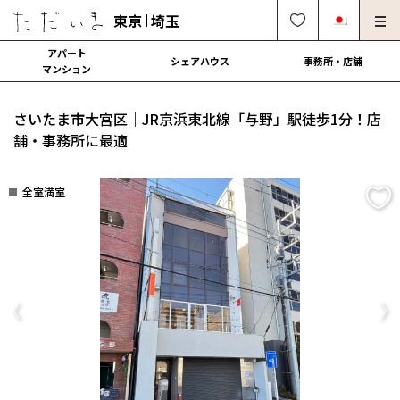
東京
埼玉
アパート
シェアハウス
事務所・店舗
マンション
オーナー様向け・管理募集
法人社宅でのご利用
さいたま市大宮区｜JR京浜東北線「与野」駅徒歩1分！店
解約・修理・各種依頼
よくある質問
舗・事務所に最適
0120-249-900
中文可
English OK
全室満室
契約の流れ
運営会社
Previous
Ne