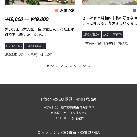
退室予定
さいたま市浦和区｜私の好きなUr
¥49,000 ― ¥49,000
ットと叶える、貴方らしいくら
さいたま市大宮区｜住環境に恵まれた上小
町で落ち着いた生活を。。。
1R/1K/1LDK
店舗・事務所
JR京浜東北線 [浦和駅] 徒歩9分
1R/1K/1LDK
3DK/3LDK以上
JR京浜東北線 [大宮駅] 徒歩15分
1
2
3
4
5
6
7
8
9
10
所沢本社/GO賃貸・売買所沢店
〒359-1123 埼玉県所沢市日吉町28-7
所沢駅 西口より徒歩4分
09:30-18:00 水曜定休
東京ブランチ/GO賃貸・売買新宿店