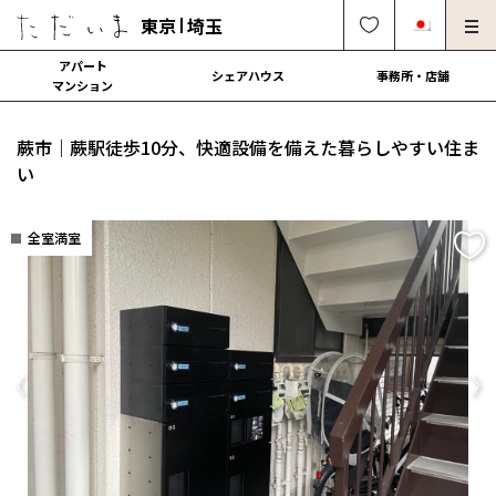
東京
埼玉
アパート
シェアハウス
事務所・店舗
マンション
オーナー様向け・管理募集
法人社宅でのご利用
蕨市｜蕨駅徒歩10分、快適設備を備えた暮らしやすい住ま
解約・修理・各種依頼
よくある質問
い
0120-249-900
中文可
English OK
全室満室
契約の流れ
運営会社
Previous
Ne