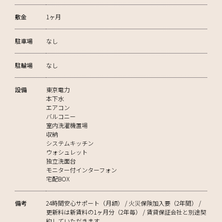
敷金
1ヶ月
駐車場
なし
駐輪場
なし
設備
東京電力
本下水
エアコン
バルコニー
室内洗濯機置場
収納
システムキッチン
ウォシュレット
独立洗面台
モニター付インターフォン
宅配BOX
備考
24時間安心サポート（月額） / 火災保険加入要（2年間） /
更新料は新賃料の1ヶ月分（2年毎） / 賃貸保証会社と別途契
約していただきます