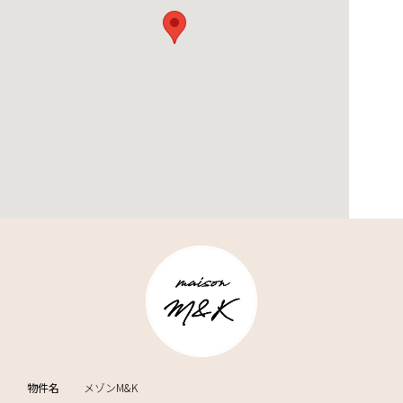
物件名
メゾンM&K