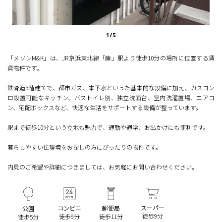
1
/
5
「メゾンM&K」は、JR京浜東北線「蕨」駅より徒歩10分の場所に位置する賃
貸物件です。
鉄骨造3階建てで、都市ガス、本下水といった基本的な設備に加え、ガスコン
ロ設置可能なキッチン、バストイレ別、独立洗面台、室内洗濯置場、エアコ
ン、宅配ボックスなど、快適な生活をサポートする設備が整っています。
駅まで徒歩10分という立地も魅力で、通勤や通学、お出かけにも便利です。
暮らしやすい住環境をお探しの方にぴったりの物件です。
内見のご希望や詳細につきましては、お気軽にお問い合わせください。
スーパー
コンビニ
郵便局
公園
徒歩9分
徒歩9分
徒歩11分
徒歩5分