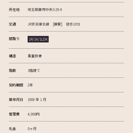
所在地
埼玉県蕨市中央3-29-9
交通
JR京浜東北線 [蕨駅] 徒歩10分
間取り
1R/1K/1LDK
構造
重量鉄骨
階数
3階建て
契約期間
2年
築年月日
1989 年 1 月
管理費
4,000円
礼金
0ヶ月