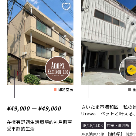
即將空房
さいたま市浦和区｜私の
¥49,000 ― ¥49,000
Urawa ペットと叶える
らしいくらし
在擁有舒適生活環境的神戶町享
1R/1K/1LDK
店舗・事務所
受平靜的生活
JR京浜東北線 [浦和駅] 徒歩9