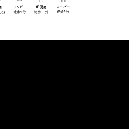
スーパー
コンビニ
郵便局
園
徒歩9分
徒歩9分
徒歩11分
5分