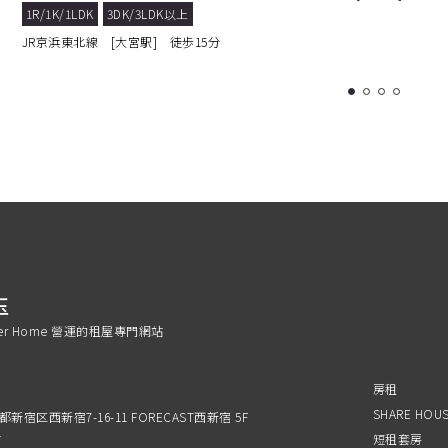
1R/1K/1LDK
3DK/3LDK以上
JR京浜東北線 [大宮駅] 徒歩15分
1
2
3
4
玉
ier Home 營運的租屋專門網站
房租
SHARE HOU
京都新宿区西新宿7-16-11 FORECAST西新宿 5F
分
短租套房