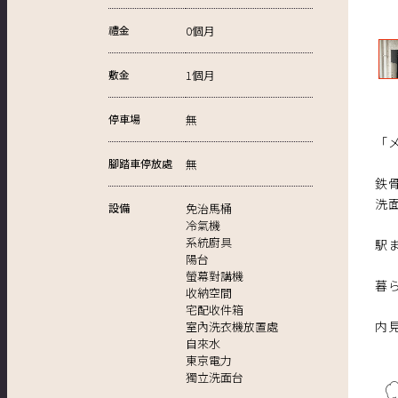
禮金
0個月
敷金
1個月
停車場
無
「
腳踏車停放處
無
鉄
洗
設備
免治馬桶
冷氣機
系統廚具
駅
陽台
螢幕對講機
暮
收納空間
宅配收件箱
内
室內洗衣機放置處
自來水
東京電力
獨立洗面台