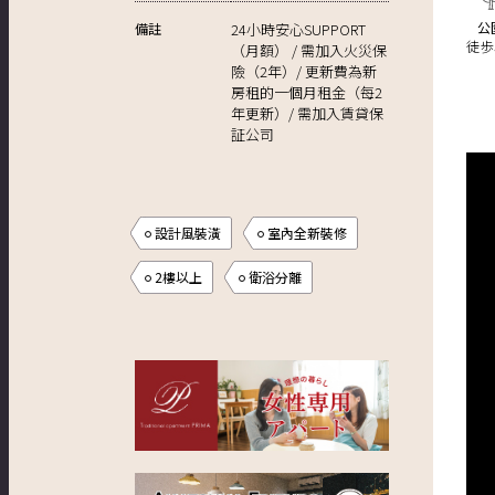
公
備註
24小時安心SUPPORT
徒歩
（月額） / 需加入火災保
險（2年）/ 更新費為新
房租的一個月租金（每2
年更新）/ 需加入賃貸保
証公司
設計風裝潢
室內全新裝修
2樓以上
衛浴分離