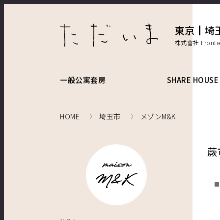
東京
埼
株式會社 Front
一般公寓套房
SHARE HOUSE
HOME
埼玉市
メゾンM&K
蕨