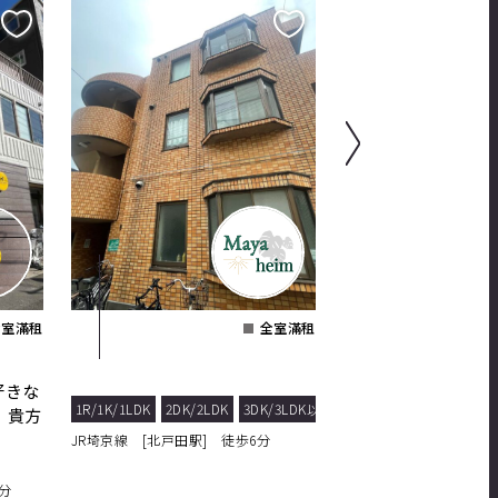
全室滿租
全室滿租
好きな
蕨市｜蕨駅徒歩10
1R/1K/1LDK
2DK/2LDK
3DK/3LDK以上
、貴方
を備えた暮らしやす
JR埼京線 [北戸田駅] 徒歩6分
1R/1K/1LDK
JR京浜東北線 [蕨駅] 
分