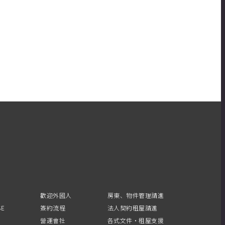
歡迎外國人
房東、物件管理請進
SE
簽約流程
法人契約租屋請進
營運會社
各式文件・租屋支援