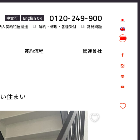
0120-249-900
中文可
English OK
法人契約租屋請進
解約・修理・各種受付
常見問題
簽約流程
營運會社
すい住まい