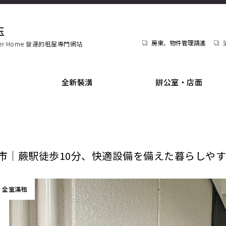
玉
房東、物件管理請進
ier Home 營運的租屋專門網站
全新裝潢
辦公室・店面
市｜蕨駅徒歩10分、快適設備を備えた暮らしや
全室滿租