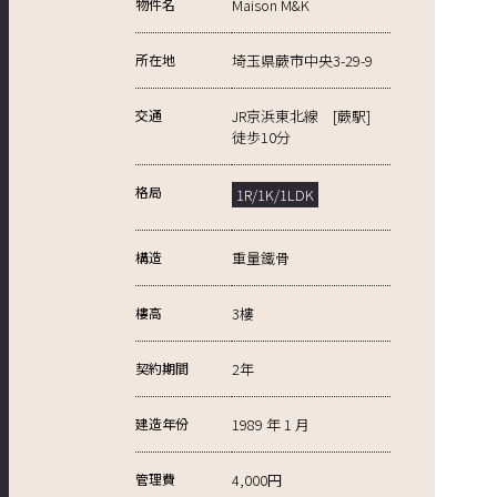
物件名
Maison M&K
所在地
埼玉県蕨市中央3-29-9
交通
JR京浜東北線 [蕨駅]
徒歩10分
格局
1R/1K/1LDK
構造
重量鐵骨
樓高
3樓
契約期間
2年
建造年份
1989 年 1 月
管理費
4,000円