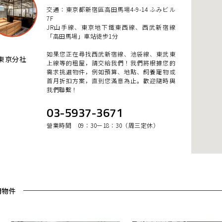
交通：東京都新宿區高田馬場4-9-14 ふみビル
7F
JR山手線、東京地下鐵東西線、西武新宿線
「高田馬場」車站徒步1分
如果您正在尋找西武新宿線、池袋線、東武東
東京分社
上線等的租屋，請交給我們！我們將根據您的
需求挑選物件，例如預算、地點、飼養寵物或
首月折扣方案，直到您滿意為止。歡迎隨時與
我們聯繫！
03-5937-3671
營業時間 09：30ー18：30（周三定休）
門物件