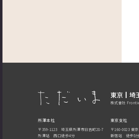
東京
埼
株式會社 Front
所澤本社
東京支社
〒359-1123 埼玉県所澤市日吉町28-7
〒160-0023 東
所澤站 西口徒歩4分
新宿站 徒步8