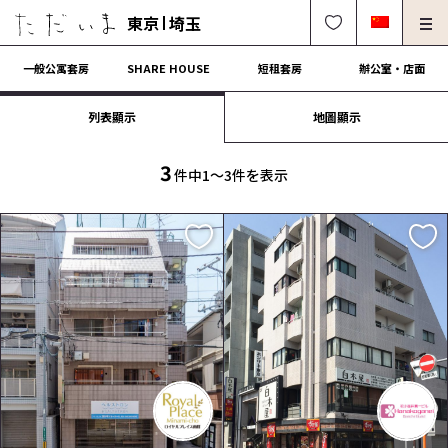
東京
埼玉
一般公寓套房
SHARE HOUSE
短租套房
辦公室・店面
列表顯示
地圖顯示
房東、物件管理請進
法人契約租屋請進
解約・修理・各種受付
常見問題
3
件中1〜3件を表示
0120-249-900
中文可
English OK
簽約流程
營運會社