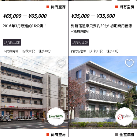
尚有空房
尚有空房
¥65,000 ― ¥65,000
¥35,000 ― ¥35,000
2016年3月新建的1K公寓！
到新宿通車只要約30分! 初期費用優惠
+免費網路!
1R/1K/1LDK
1R/1K/1LDK
JR武蔵野線 [新秋津駅] 徒歩10分
西武新宿線 [久米川駅] 徒歩13分
尚有空房
全室滿租