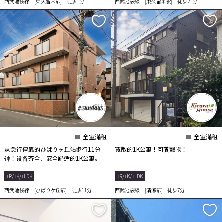
西武池袋線 [東久留米駅] 徒歩1分
西武池袋線 [東久留米駅] 徒歩21分
全室滿租
全室滿租
从急行停靠的ひばりヶ丘站步行11分
寬敞的1K公寓！可養寵物！
钟！设备齐全、安全舒适的1K公寓。
1R/1K/1LDK
1R/1K/1LDK
西武池袋線 [ひばりケ丘駅] 徒歩11分
西武池袋線 [清瀬駅] 徒歩7分