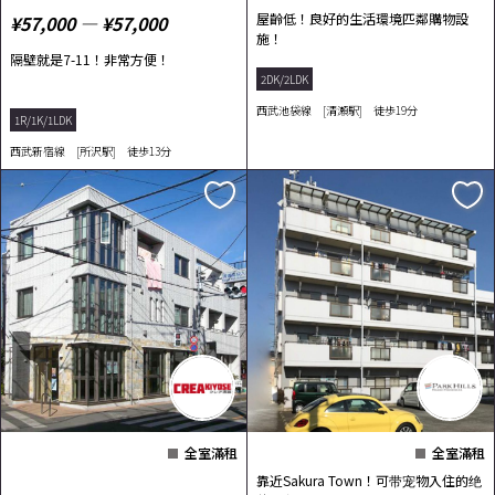
屋齡低！良好的生活環境匹鄰購物設
¥57,000 ― ¥57,000
施！
隔壁就是7-11！非常方便！
2DK/2LDK
西武池袋線 [清瀬駅] 徒歩19分
1R/1K/1LDK
西武新宿線 [所沢駅] 徒歩13分
全室滿租
全室滿租
靠近Sakura Town！可带宠物入住的绝