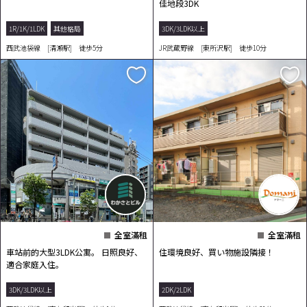
佳地段3DK
1R/1K/1LDK
其他格局
3DK/3LDK以上
西武池袋線 [清瀬駅] 徒歩5分
JR武蔵野線 [東所沢駅] 徒歩10分
全室滿租
全室滿租
車站前的大型3LDK公寓。 日照良好、
住環境良好、買い物施設隣接！
適合家庭入住。
3DK/3LDK以上
2DK/2LDK