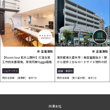
全室滿租
全室滿租
【Room tour 影片公開中】打造在家
東京都東久留米市｜美容室居抜き！駅
工作的友善環境，享受丹麥Hygge風格
から徒歩１分＆ロードサイド物件の好
的自在生活！
立地で視...
シェアハウス
店舗・事務所
西武池袋線 [清瀬駅] 徒歩7分
西武池袋線 [東久留米駅] 徒歩1分
所澤本社