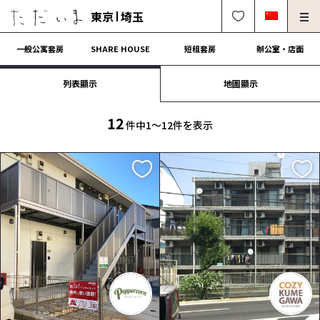
東京
埼玉
一般公寓套房
SHARE HOUSE
短租套房
辦公室・店面
列表顯示
地圖顯示
房東、物件管理請進
法人契約租屋請進
解約・修理・各種受付
常見問題
12
件中1〜12件を表示
0120-249-900
中文可
English OK
簽約流程
營運會社