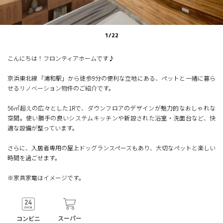
1
/
22
こんにちは！フロンティアホームです♪
京浜東北線「浦和駅」から徒歩9分の便利な立地にある、ペットと一緒に暮ら
せるリノベーション物件のご紹介です。
56㎡超えの広々とした1Rで、ダウンフロアのデザインが魅力的なおしゃれな
空間。使い勝手の良いシステムキッチンや新設された浴室・洗面台など、快
適な設備が整っています。
さらに、入居者専用の屋上ドッグランスペースもあり、大切なペットと楽しい
時間を過ごせます。
※家具家電はイメージです。
スーパー
コンビニ