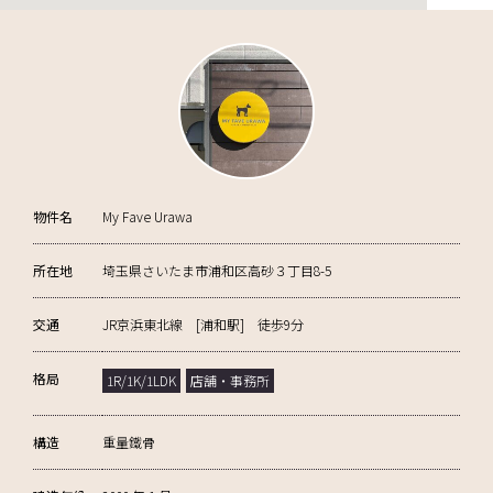
物件名
My Fave Urawa
所在地
埼玉県さいたま市浦和区高砂３丁目8-5
交通
JR京浜東北線 [浦和駅] 徒歩9分
格局
1R/1K/1LDK
店舗・事務所
構造
重量鐵骨