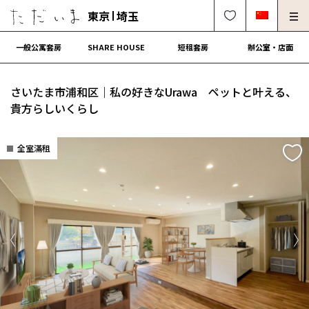
東京
埼玉
一般公寓套房
SHARE HOUSE
短租套房
辦公室・店面
房東、物件管理請進
法人契約租屋請進
さいたま市浦和区｜私の好きなUrawa ペットと叶える、
解約・修理・各種受付
常見問題
貴方らしいくらし
0120-249-900
中文可
English OK
全室滿租
簽約流程
營運會社
Previous
Ne