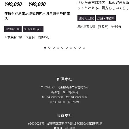
さいたま市浦和区｜私の好きなUr
¥49,000 ― ¥49,000
ットと叶える、貴方らしいくら
在擁有舒適生活環境的神戶町享受平靜的生
活
1R/1K/1LDK
店舗・事務所
JR京浜東北線 [浦和駅] 徒歩9分
1R/1K/1LDK
3DK/3LDK以上
JR京浜東北線 [大宮駅] 徒歩15分
1
2
3
4
5
6
7
8
9
10
所澤本社
〒359-1123 埼玉県所澤市日吉町28-7
所澤站 西口徒歩4分
tel. 04-2929-2231
fax. 04-2929-2232
09:30-18:00 週三定休
東京支社
〒160-0023 東京都新宿区西新宿7-16-11 FORECAST西新宿 5F
新宿站 徒步8分