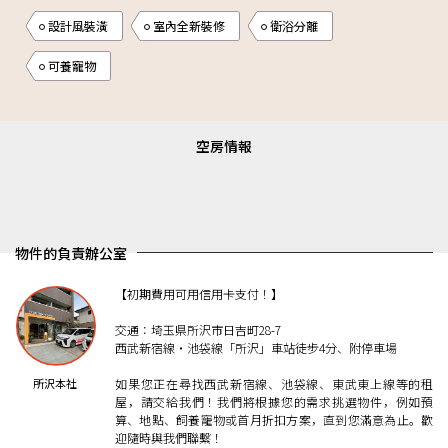
設計風裝潢
室內全新裝修
衛浴分離
可養寵物
空房情報
物件的負責辦公室
【初期費用可用信用卡支付！】
交通：埼玉県所沢市日吉町28-7
西武新宿線・池袋線「所沢」車站徒步4分、附停車場
所沢本社
如果您正在尋找西武新宿線、池袋線、東武東上線等的租
屋，請交給我們！我們將根據您的需求挑選物件，例如預
算、地點、飼養寵物或首月折扣方案，直到您滿意為止。歡
迎隨時與我們聯繫！