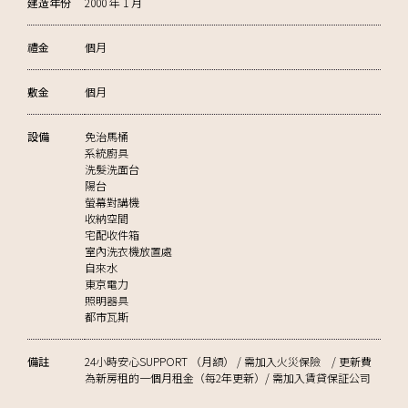
建造年份
2000 年 1 月
禮金
個月
敷金
個月
設備
免治馬桶
系統廚具
洗髮洗面台
陽台
螢幕對講機
收納空間
宅配收件箱
室內洗衣機放置處
自來水
東京電力
照明器具
都市瓦斯
備註
24小時安心SUPPORT （月額） / 需加入火災保險 / 更新費
為新房租的一個月租金（每2年更新）/ 需加入賃貸保証公司