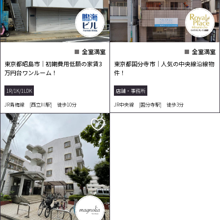
全室満室
全室満室
東京都昭島市｜初期費用低額の家賃3
東京都国分寺市｜人気の中央線沿線物
万円台ワンルーム！
件！
1R/1K/1LDK
店舗・事務所
JR青梅線 [西立川駅] 徒歩10分
JR中央線 [国分寺駅] 徒歩3分