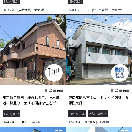
1R/1K/1LDK
2DK/2LDK
JR中央線 [国分寺駅] 徒歩3分
多摩モノレール [砂川七番駅] 徒歩2分
全室満室
全室満室
東京都三鷹市｜緑溢れる玉川上水緑
東京都昭島市｜ロードサイド店舗・視
道、桜通りに面する閑静な住宅街！
認性良好！
1R/1K/1LDK
1R/1K/1LDK
店舗・事務所
JR中央線 [三鷹駅] 徒歩9分
JR青梅線 [西立川駅] 徒歩10分