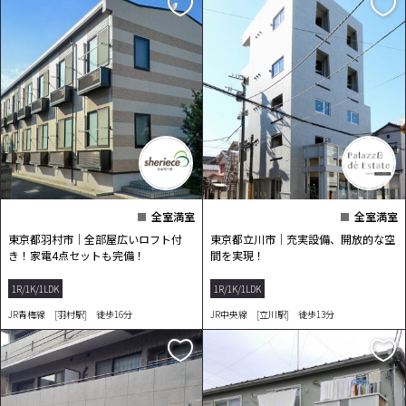
全室満室
全室満室
東京都羽村市｜全部屋広いロフト付
東京都立川市｜充実設備、開放的な空
き！家電4点セットも完備！
間を実現！
1R/1K/1LDK
1R/1K/1LDK
JR青梅線 [羽村駅] 徒歩16分
JR中央線 [立川駅] 徒歩13分