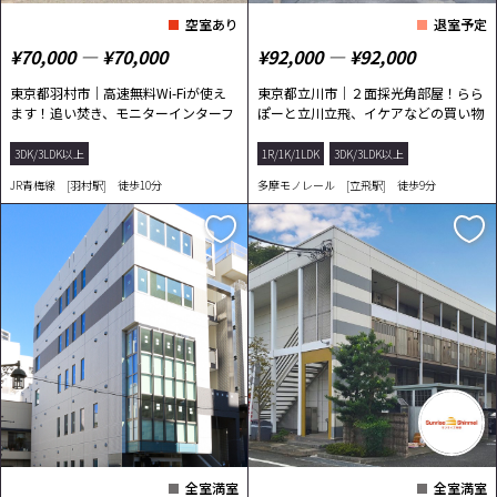
空室あり
退室予定
¥70,000 ― ¥70,000
¥92,000 ― ¥92,000
東京都羽村市｜高速無料Wi-Fiが使え
東京都立川市｜２面採光角部屋！らら
ます！追い焚き、モニターインターフ
ぽーと立川立飛、イケアなどの買い物
ォンなどの...
施設が充実♪
3DK/3LDK以上
1R/1K/1LDK
3DK/3LDK以上
JR青梅線 [羽村駅] 徒歩10分
多摩モノレール [立飛駅] 徒歩9分
全室満室
全室満室