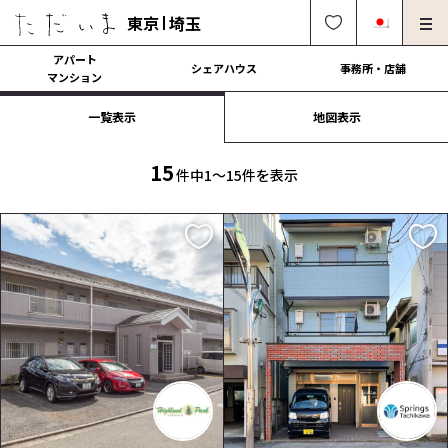
東京
埼玉
アパート
シェアハウス
事務所・店舗
マンション
一覧表示
地図表示
オーナー様向け・管理募集
法人社宅でのご利用
解約・修理・各種依頼
よくある質問
15
件中1〜15件を表示
0120-249-900
中文可
English OK
契約の流れ
運営会社