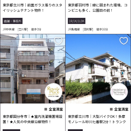
東京都立川市｜前面ガラス張りのスタ
東京都羽村市｜緑に囲まれた環境、コ
イリッシュテナント物件！
ンビニも多く、公園目の前！
店舗・事務所
1R/1K/1LDK
JR中央線 [立川駅] 徒歩3分
JR青梅線 [羽村駅] 徒歩16分
全室満室
全室満室
東京都国分寺市｜★室内洗濯機置場設
東京都立川市｜大型バイクOK！多摩
置！★人気の中央線沿線物件！
モノレール砂川七番駅2分！トランク
ルームあり！