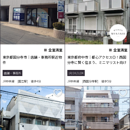
全室満室
全室満室
東京都国分寺市｜店舗・事務所駅近物
東京都府中市｜都心アクセス◎！西国
件
分寺に賢く住まう、ミニマリスト向け
1K！
店舗・事務所
1R/1K/1LDK
JR中央線 [国立駅] 徒歩4分
JR中央線 [西国分寺駅] 徒歩5分