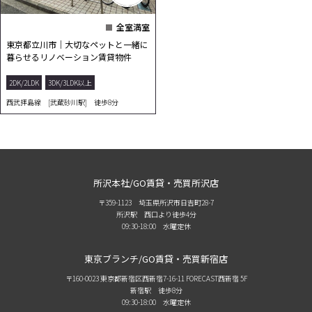
全室満室
東京都立川市｜大切なペットと一緒に
暮らせるリノベーション賃貸物件
2DK/2LDK
3DK/3LDK以上
西武拝島線 [武蔵砂川駅] 徒歩8分
所沢本社/GO賃貸・売買所沢店
〒359-1123 埼玉県所沢市日吉町28-7
所沢駅 西口より徒歩4分
09:30-18:00 水曜定休
東京ブランチ/GO賃貸・売買新宿店
〒160-0023 東京都新宿区西新宿7-16-11 FORECAST西新宿 5F
新宿駅 徒歩8分
09:30-18:00 水曜定休