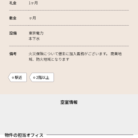
礼金
1ヶ月
敷金
ヶ月
設備
東京電力
本下水
備考
火災保険について借主に加入義務がございます。 商業地
域、防火地域となります
駅近
2階以上
空室情報
物件の担当オフィス