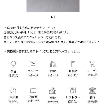
1
/
7
平成29年3月末完成の新築テナントビル！
最寄駅はJR中央線「立川」駅で駅徒歩3分の好立地！
前面ガラス張りのスタイリッシュな造りです。
オシャレかつ存在感のある本物件は視認性も良く、集客力が期待できます！
※3F面積69.38平米に専用トイレ部分12.26平米が含まれます。
スーパー
コンビニ
病院
郵便局
公園
徒歩4分
徒歩2分
徒歩6分
徒歩4分
徒歩1分
図書館
保育園
レストラン
銀行
学校
徒歩13分
徒歩8分
徒歩5分
徒歩5分
徒歩5分