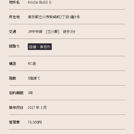
物件名
Kindai Build. 8
所在地
東京都立川市柴崎町2丁目3番9号
交通
JR中央線 [立川駅] 徒歩3分
間取り
店舗・事務所
構造
RC造
階数
5階建て
契約期間
3年
築年月日
2017 年 3 月
管理費
70,500円