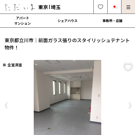
東京
埼玉
アパート
シェアハウス
事務所・店舗
マンション
オーナー様向け・管理募集
法人社宅でのご利用
東京都立川市｜前面ガラス張りのスタイリッシュテナント
解約・修理・各種依頼
よくある質問
物件！
0120-249-900
中文可
English OK
全室満室
契約の流れ
運営会社
Previous
Ne