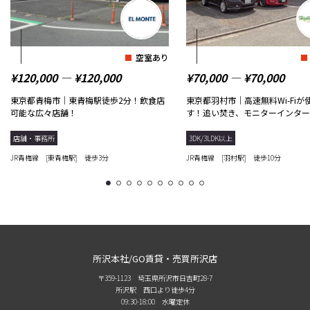
空室あり
¥120,000 ― ¥120,000
¥70,000 ― ¥70,000
東京都青梅市｜東青梅駅徒歩2分！飲食店
東京都羽村市｜高速無料Wi-Fiが
可能な広々店舗！
す！追い焚き、モニターインター
どの...
店舗・事務所
3DK/3LDK以上
JR青梅線 [東青梅駅] 徒歩3分
JR青梅線 [羽村駅] 徒歩10分
1
2
3
4
5
6
7
8
9
10
所沢本社/GO賃貸・売買所沢店
〒359-1123 埼玉県所沢市日吉町28-7
所沢駅 西口より徒歩4分
09:30-18:00 水曜定休