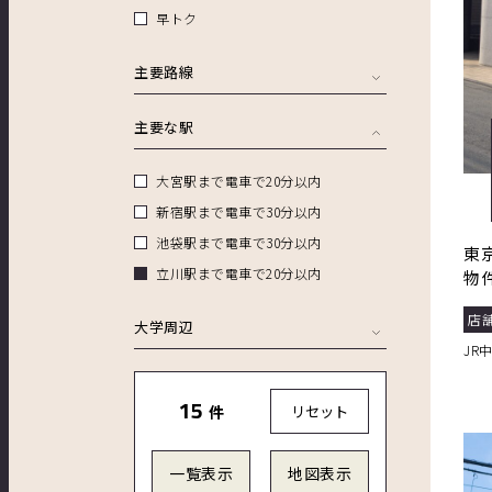
早トク
主要路線
主要な駅
大宮駅まで電車で20分以内
新宿駅まで電車で30分以内
池袋駅まで電車で30分以内
東
立川駅まで電車で20分以内
物
店
大学周辺
JR
15
件
リセット
一覧表示
地図表示