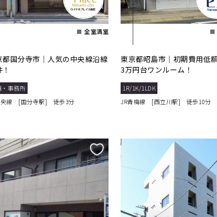
全室満室
京都国分寺市｜人気の中央線沿線
東京都昭島市｜初期費用低
件！
3万円台ワンルーム！
舗・事務所
1R/1K/1LDK
中央線 [国分寺駅] 徒歩3分
JR青梅線 [西立川駅] 徒歩10分