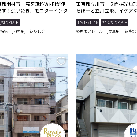
京都羽村市｜高速無料Wi-Fiが使
東京都立川市｜２面採光角
ます！追い焚き、モニターインタ
らぽーと立川立飛、イケア
ォンなどの...
い物施設が充実♪
K/3LDK以上
1R/1K/1LDK
3DK/3LDK以上
青梅線 [羽村駅] 徒歩10分
多摩モノレール [立飛駅] 徒歩9