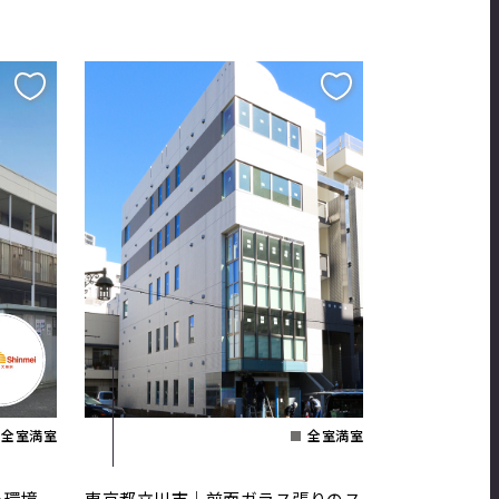
全室満室
全室満室
た環境、
東京都立川市｜前面ガラス張りのス