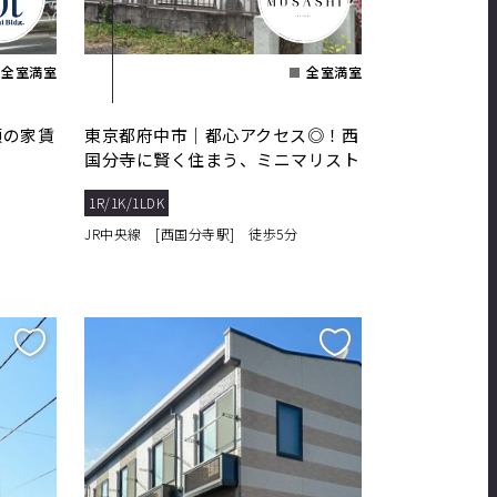
全室満室
全室満室
額の家賃
東京都府中市｜都心アクセス◎！西
国分寺に賢く住まう、ミニマリスト
向け1K！
1R/1K/1LDK
JR中央線 [西国分寺駅] 徒歩5分