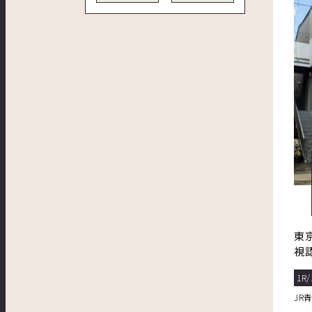
東
視
1R/
JR