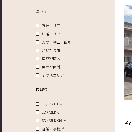
エリア
所沢エリア
川越エリア
入間・狭山・飯能
さいたま市
東京23区内
東京23区外
その他エリア
間取り
1R/1K/1LDK
2DK/2LDK
3DK/3LDK以上
¥7
店舗・事務所