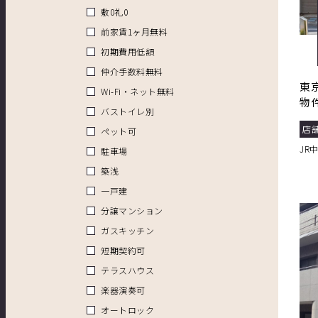
敷0礼0
前家賃1ヶ月無料
初期費用低額
仲介手数料無料
東
Wi-Fi・ネット無料
物
バストイレ別
店
ペット可
JR
駐車場
築浅
一戸建
分譲マンション
ガスキッチン
短期契約可
テラスハウス
楽器演奏可
オートロック