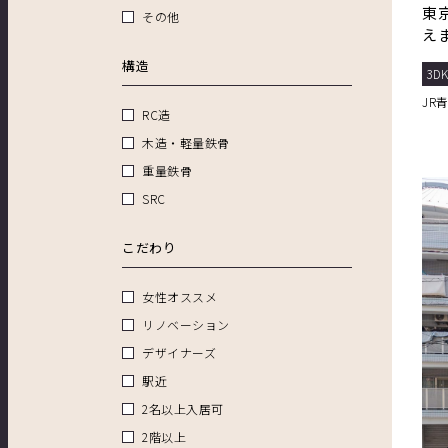
東
その他
え
ーフ
構造
3D
JR
RC造
木造・軽量鉄骨
重量鉄骨
SRC
こだわり
女性オススメ
リノベーション
デザイナーズ
駅近
2名以上入居可
2階以上