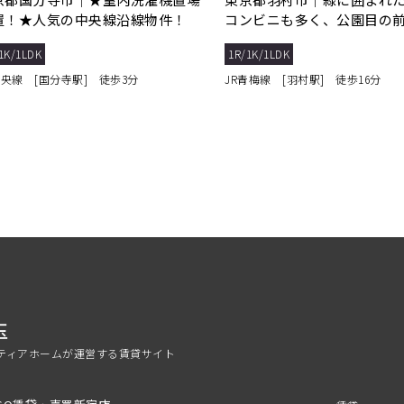
置！★人気の中央線沿線物件！
コンビニも多く、公園目の
1K/1LDK
1R/1K/1LDK
中央線 [国分寺駅] 徒歩3分
JR青梅線 [羽村駅] 徒歩16分
玉
ティアホームが運営する賃貸サイト