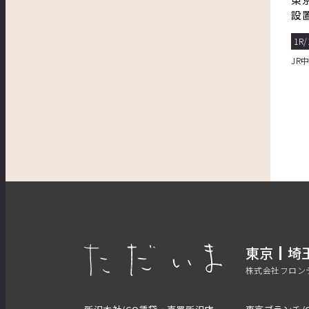
設
1R/
JR
東京
埼
株式会社フロン