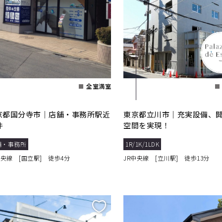
全室満室
京都国分寺市｜店舗・事務所駅近
東京都立川市｜充実設備、
件
空間を実現！
舗・事務所
1R/1K/1LDK
中央線 [国立駅] 徒歩4分
JR中央線 [立川駅] 徒歩13分