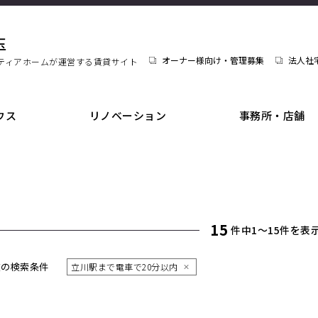
玉
オーナー様向け・管理募集
法人社
ティアホームが運営する賃貸サイト
ウス
リノベーション
事務所・店舗
15
件中1〜15件を表
在の検索条件
立川駅まで電車で20分以内