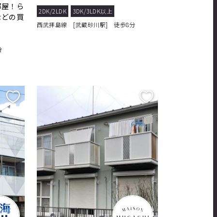
部屋！ら
2DK/2LDK
3DK/3LDK以上
などの買
西武拝島線 [武蔵砂川駅] 徒歩8分
分