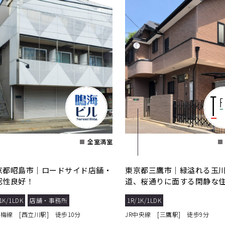
全室満室
京都昭島市｜ロードサイド店舗・
東京都三鷹市｜緑溢れる玉
認性良好！
道、桜通りに面する閑静な
1K/1LDK
店舗・事務所
1R/1K/1LDK
青梅線 [西立川駅] 徒歩10分
JR中央線 [三鷹駅] 徒歩9分