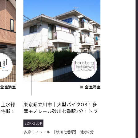
全室満室
全室満室
川上水緑
東京都立川市｜大型バイクOK！多
住宅街！
摩モノレール砂川七番駅2分！トラ
ンクルームあり！
2DK/2LDK
多摩モノレール [砂川七番駅] 徒歩2分