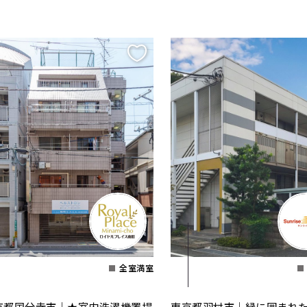
全室満室
京都国分寺市｜★室内洗濯機置場
東京都羽村市｜緑に囲まれ