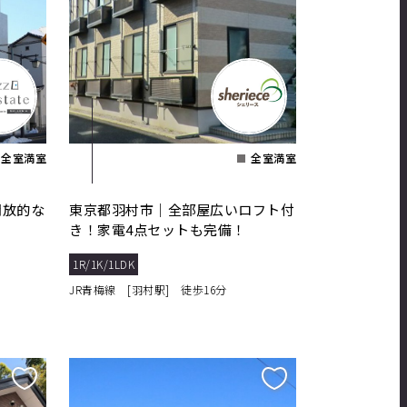
全室満室
全室満室
開放的な
東京都羽村市｜全部屋広いロフト付
き！家電4点セットも完備！
1R/1K/1LDK
JR青梅線 [羽村駅] 徒歩16分