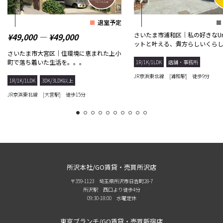
退室予定
さいたま市浦和区｜私の好きなUr
¥49,000 ― ¥49,000
ットと叶える、貴方らしいくら
さいたま市大宮区｜住環境に恵まれた上小
町で落ち着いた生活を。。。
1R/1K/1LDK
店舗・事務所
JR京浜東北線 [浦和駅] 徒歩9分
1R/1K/1LDK
3DK/3LDK以上
JR京浜東北線 [大宮駅] 徒歩15分
1
2
3
4
5
6
7
8
9
10
所沢本社/GO賃貸・売買所沢店
〒359-1123 埼玉県所沢市日吉町28-7
所沢駅 西口より徒歩4分
09:30-18:00 水曜定休
東京ブランチ/GO賃貸・売買新宿店