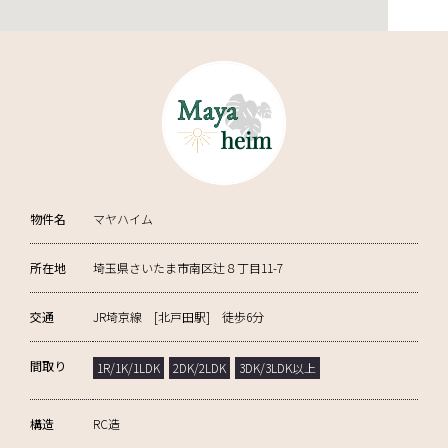
物件名
マヤハイム
所在地
埼玉県さいたま市南区辻８丁目11-7
交通
JR埼京線 [北戸田駅] 徒歩6分
間取り
1R/1K/1LDK
2DK/2LDK
3DK/3LDK以上
構造
RC造