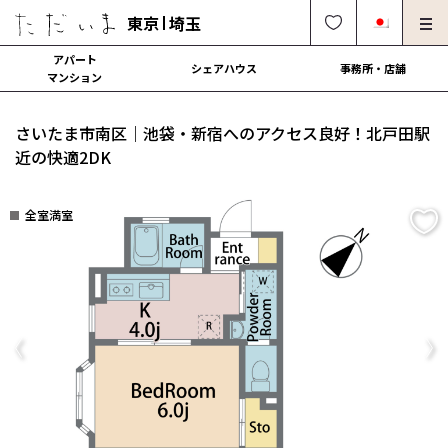
東京
埼玉
アパート
シェアハウス
事務所・店舗
マンション
オーナー様向け・管理募集
法人社宅でのご利用
さいたま市南区｜池袋・新宿へのアクセス良好！北戸田駅
解約・修理・各種依頼
よくある質問
近の快適2DK
0120-249-900
中文可
English OK
全室満室
契約の流れ
運営会社
Previous
Ne