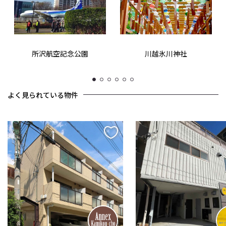
所沢航空記念公園
川越氷川神社
1
2
3
4
5
6
よく見られている物件