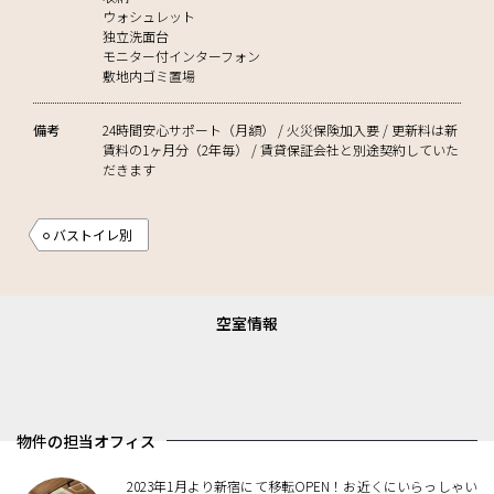
ウォシュレット
独立洗面台
モニター付インターフォン
敷地内ゴミ置場
備考
24時間安心サポート（月額） / 火災保険加入要 / 更新料は新
賃料の1ヶ月分（2年毎） / 賃貸保証会社と別途契約していた
だきます
バストイレ別
空室情報
物件の担当オフィス
2023年1月より新宿にて移転OPEN！お近くにいらっしゃい