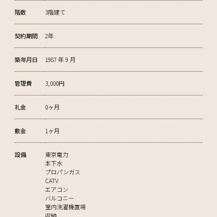
階数
3階建て
契約期間
2年
築年月日
1987 年 9 月
管理費
3,000円
礼金
0ヶ月
敷金
1ヶ月
設備
東京電力
本下水
プロパンガス
CATV
エアコン
バルコニー
室内洗濯機置場
収納