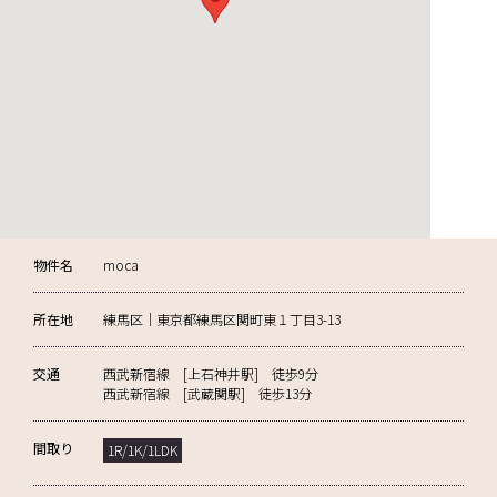
物件名
moca
所在地
練馬区｜東京都練馬区関町東１丁目3-13
交通
西武新宿線 [上石神井駅] 徒歩9分
西武新宿線 [武蔵関駅] 徒歩13分
間取り
1R/1K/1LDK