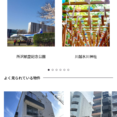
所沢航空記念公園
川越氷川神社
1
2
3
4
5
6
よく見られている物件