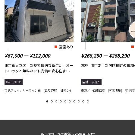
空室あり
¥67,000 ― ¥112,000
¥268,290 ― ¥268,290
東京都足立区｜新築で快適な新生活、オー
2駅利用可能！新宿区榎町の事務
トロックと無料ネット完備の安心住まい
1R/1K/1LDK
店舗・事務所
東武スカイツリーライン線 [五反野駅] 徒歩5分
東京メトロ東西線 [神楽坂駅] 徒歩8
1
2
3
4
5
6
7
8
9
10
所沢本社/GO賃貸・売買所沢店