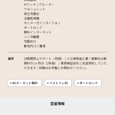
IHクッキングヒーター
ウォシュレット
独立洗面台
浴室乾燥機
モニター付インターフォン
オートロック
無料インターネット
ミニ冷蔵庫
宅配BOX
敷地内ゴミ置場
備考
24時間安心サポート（月額） / 火災保険加入要 / 更新料は新
賃料の1ヶ月分（2年毎） / 賃貸保証会社と別途契約していた
だきます / 詳細はお気軽にお問合せください。
Wi-Fi・ネット無料
バストイレ別
オートロック
空室情報