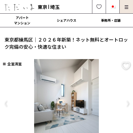
東京
埼玉
アパート
シェアハウス
事務所・店舗
マンション
オーナー様向け・管理募集
法人社宅でのご利用
東京都練馬区｜２０２６年新築！ネット無料とオートロッ
解約・修理・各種依頼
よくある質問
ク完備の安心・快適な住まい
0120-249-900
中文可
English OK
全室満室
契約の流れ
運営会社
Previous
Ne