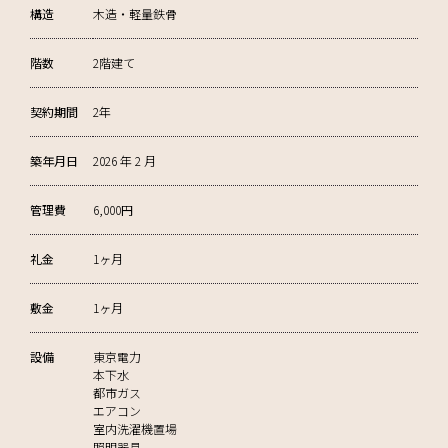
構造
木造・軽量鉄骨
階数
2階建て
契約期間
2年
築年月日
2026 年 2 月
管理費
6,000円
礼金
1ヶ月
敷金
1ヶ月
設備
東京電力
本下水
都市ガス
エアコン
室内洗濯機置場
照明器具