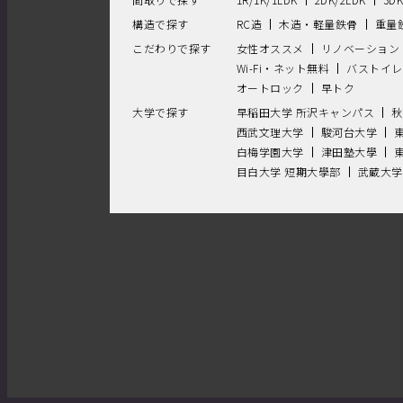
構造で探す
RC造
木造・軽量鉄骨
重量
こだわりで探す
女性オススメ
リノベーション
Wi-Fi・ネット無料
バストイレ
オートロック
早トク
大学で探す
早稲田大学 所沢キャンパス
秋
西武文理大学
駿河台大学
白梅学園大学
津田塾大學
目白大学 短期大學部
武蔵大学