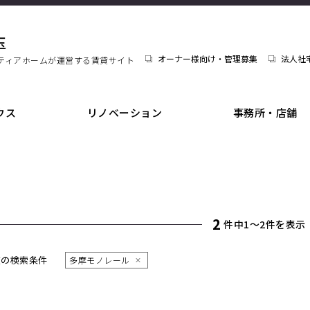
玉
オーナー様向け・管理募集
法人社
ティアホームが運営する賃貸サイト
ウス
リノベーション
事務所・店舗
2
件中1〜2件を表示
在の検索条件
多摩モノレール