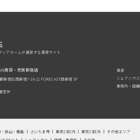
玉
ティアホームが運営する賃貸サイト
GO賃貸・売買新宿店
賃貸
シェアハウス
京都新宿区西新宿7-16-11 FORECAST西新宿 5F
分
事務所・店舗
 水曜定休
間・狭山・飯能
さいたま市
東京23区内
東京23区外
その他エリア
K/3LDK以上
シェアハウス
店舗・事務所
その他