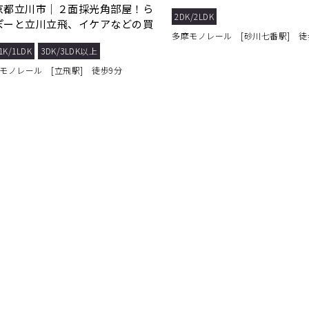
ンクルームあり！
京都立川市｜２面採光角部屋！ら
2DK/2LDK
ぽーと立川立飛、イケアなどの買
多摩モノレール [砂川七番駅] 徒
物施設が充実♪
1K/1LDK
3DK/3LDK以上
モノレール [立飛駅] 徒歩9分