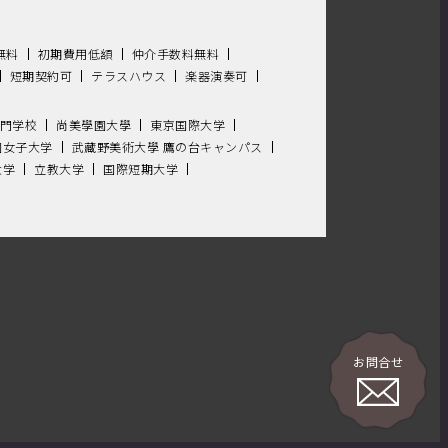
無料
初期費用低額
仲介手数料無料
短期契約可
テラスハウス
楽器演奏可
門学校
尚美學園大學
東京国際大学
園女子大学
武藏野美術大學 鷹の台キャンパス
大学
立教大学
国際短期大学
お問合せ