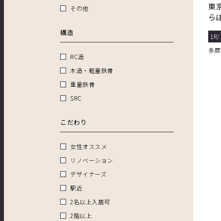
東
その他
ら
い
構造
1R/
多摩
RC造
木造・軽量鉄骨
重量鉄骨
SRC
こだわり
女性オススメ
リノベーション
デザイナーズ
駅近
2名以上入居可
2階以上