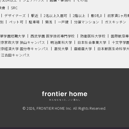
鉄骨
SRC
デザイナーズ
駅近
2名以上入居可
2階以上
敷0礼0
前家賃1ヶ月
別
ペット可
駐車場
築浅
一戸建
分譲マンション
ガスキッチン
草学園短期大学
西武学園 医学技術専門学校
防衛医科大学校
国際航空専
東京家政大学 狭山キャンパス
明治薬科大学
日本社会事業大学
十文字学
東京経済大学 国分寺キャンパス
嘉悅大學
亜細亜大学
日本獣医生命科学
 江古田キャンパス
© 2026, FRONTIER HOME Inc. All Rights Reserved.