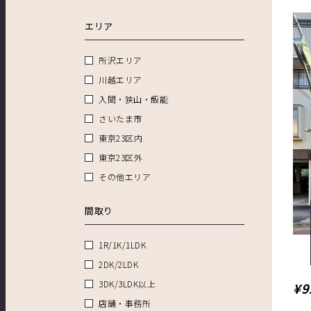
エリア
所沢エリア
川越エリア
入間・狭山・飯能
さいたま市
東京23区内
東京23区外
その他エリア
間取り
1R/1K/1LDK
2DK/2LDK
3DK/3LDK以上
¥9
店舗・事務所