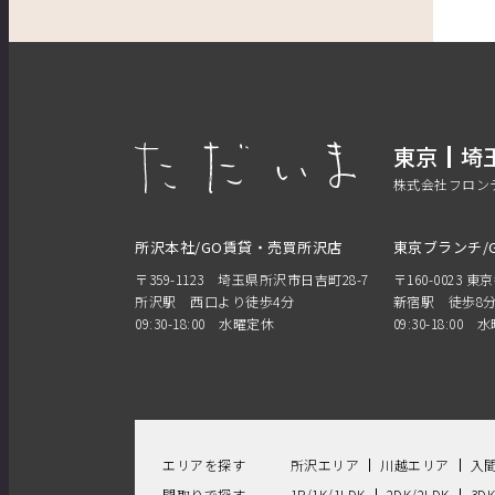
東京
埼
株式会社フロン
所沢本社/GO賃貸・売買所沢店
東京ブランチ/
〒359-1123 埼玉県所沢市日吉町28-7
〒160-0023 東
所沢駅 西口より徒歩4分
新宿駅 徒歩8
09:30-18:00 水曜定休
09:30-18:00
エリアを探す
所沢エリア
川越エリア
入
間取りで探す
1R/1K/1LDK
2DK/2LDK
3D