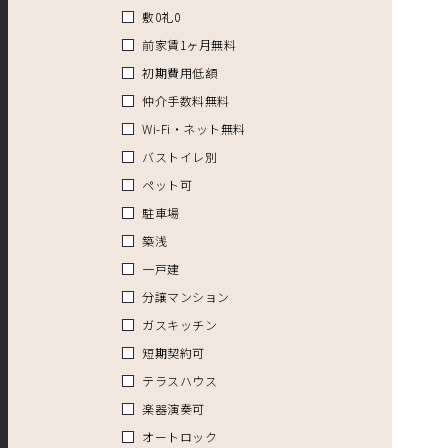
敷0礼0
前家賃1ヶ月無料
初期費用低額
仲介手数料無料
Wi-Fi・ネット無料
バストイレ別
ペット可
駐車場
築浅
一戸建
分譲マンション
ガスキッチン
短期契約可
テラスハウス
楽器演奏可
オートロック