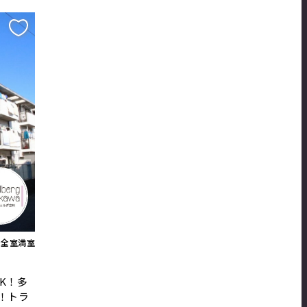
全室満室
K！多
！トラ