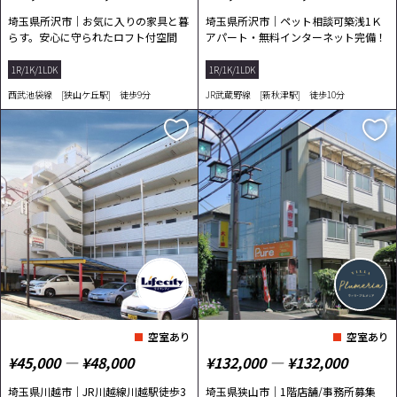
埼玉県所沢市｜お気に入りの家具と暮
埼玉県所沢市｜ペット相談可築浅1Ｋ
らす。安心に守られたロフト付空間
アパート・無料インターネット完備！
1R/1K/1LDK
1R/1K/1LDK
西武池袋線 [狭山ケ丘駅] 徒歩9分
JR武蔵野線 [新秋津駅] 徒歩10分
空室あり
空室あり
¥45,000 ― ¥48,000
¥132,000 ― ¥132,000
埼玉県川越市｜JR川越線川越駅徒歩3
埼玉県狭山市｜1階店舗/事務所募集