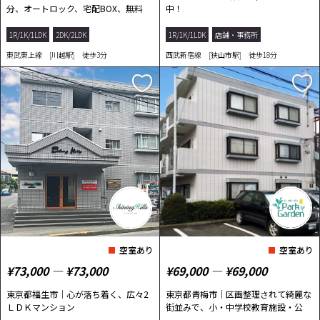
分、オートロック、宅配BOX、無料
中！
WIFIインター...
1R/1K/1LDK
2DK/2LDK
1R/1K/1LDK
店舗・事務所
東武東上線 [川越駅] 徒歩3分
西武新宿線 [狭山市駅] 徒歩18分
空室あり
空室あり
¥73,000 ― ¥73,000
¥69,000 ― ¥69,000
東京都福生市｜心が落ち着く、広々2
東京都青梅市｜区画整理されて綺麗な
ＬＤＫマンション
街並みで、小・中学校教育施設・公
園・スーパ...