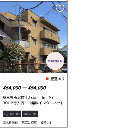
空室あり
¥54,000 ― ¥54,000
埼玉県所沢市｜J-com In MY
ROOM導入済！（無料インターネット
100メガまで）外...
1R/1K/1LDK
2DK/2LDK
西武新宿線 [航空公園駅] 徒歩5分