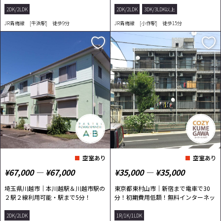
2DK/2LDK
2DK/2LDK
3DK/3LDK以上
JR青梅線 [牛浜駅] 徒歩9分
JR青梅線 [小作駅] 徒歩15分
空室あり
空室あり
¥67,000 ― ¥67,000
¥35,000 ― ¥35,000
埼玉県川越市｜本川越駅＆川越市駅の
東京都東村山市｜新宿まで電車で30
２駅２線利用可能・駅まで5分！
分！初期費用低額！無料インターネッ
ト完備！
2DK/2LDK
1R/1K/1LDK