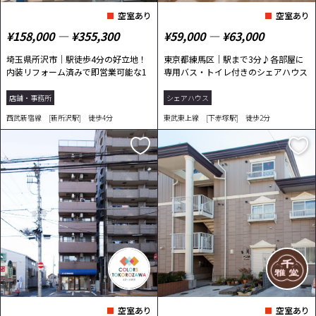
空室あり
空室あり
¥158,000 ― ¥355,300
¥59,000 ― ¥63,000
埼玉県所沢市｜駅徒歩4分の好立地！
東京都練馬区｜駅まで3分♪各部屋に
内装リフォーム済みで即営業可能な1
専用バス・トイレ付きのシェアハウス
階店舗
店舗・事務所
シェアハウス
西武新宿線 [新所沢駅] 徒歩4分
東武東上線 [下赤塚駅] 徒歩2分
空室あり
空室あり