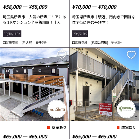
¥58,000 ― ¥58,000
¥70,000 ― ¥70,000
埼玉県所沢市｜人気の所沢エリアにあ
埼玉県所沢市｜駅近、南向きで閑静な
る１Kマンション全室角部屋！十人十
住宅街に佇む千雅堂！
色のライフ...
1R/1K/1LDK
2DK/2LDK
西武新宿線 [所沢駅] 徒歩7分
西武新宿線 [航空公園駅] 徒歩5分
空室あり
空室あり
¥65,000 ― ¥65,000
¥65,000 ― ¥65,000