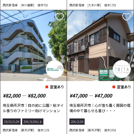
西武新宿線 [本川越駅] 徒歩5分
西武新宿線 [久米川駅] 徒歩13分
空室あり
空室あり
¥82,000 ― ¥82,000
¥47,000 ― ¥47,000
埼玉県所沢市｜目の前に公園！総タイ
埼玉県所沢市｜心が落ち着く周囲の環
ル張りのファミリー向けマンション
境の中で暮らせる喜び・・・
1R/1K/1LDK
3DK/3LDK以上
2DK/2LDK
西武新宿線 [新所沢駅] 徒歩12分
西武新宿線 [新所沢駅] 徒歩18分