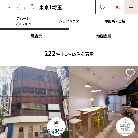
東京
埼玉
アパート
シェアハウス
事務所・店舗
マンション
一覧表示
地図表示
オーナー様向け・管理募集
法人社宅でのご利用
解約・修理・各種依頼
よくある質問
222
件中1〜15件を表示
0120-249-900
中文可
English OK
契約の流れ
運営会社