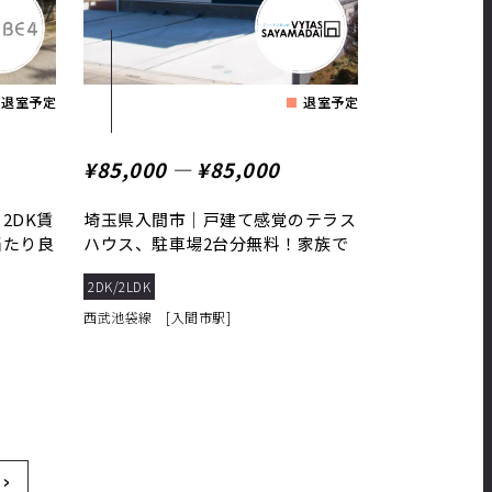
退室予定
退室予定
¥85,000 ― ¥85,000
2DK賃
埼玉県入間市｜戸建て感覚のテラス
当たり良
ハウス、駐車場2台分無料！家族で
入れる広い一坪...
2DK/2LDK
西武池袋線 [入間市駅]
›