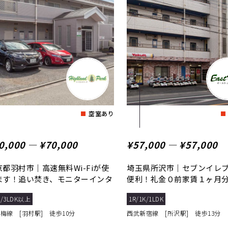
空室あり
0,000 ― ¥70,000
¥57,000 ― ¥57,000
京都羽村市｜高速無料Wi-Fiが使
埼玉県所沢市｜セブンイレ
ます！追い焚き、モニターインタ
便利！礼金０前家賃１ヶ月
ォンなどの...
リーレント
K/3LDK以上
1R/1K/1LDK
青梅線 [羽村駅] 徒歩10分
西武新宿線 [所沢駅] 徒歩13分