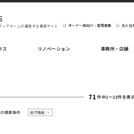
玉
オーナー様向け・管理募集
法人社
ティアホームが運営する賃貸サイト
ウス
リノベーション
事務所・店舗
71
件中1〜15件を表
在の検索条件
追焚機能