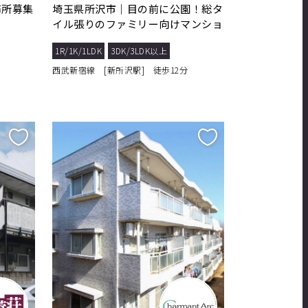
務所募集
埼玉県所沢市｜目の前に公園！総タ
イル張りのファミリー向けマンショ
ン
1R/1K/1LDK
3DK/3LDK以上
西武新宿線 [新所沢駅] 徒歩12分