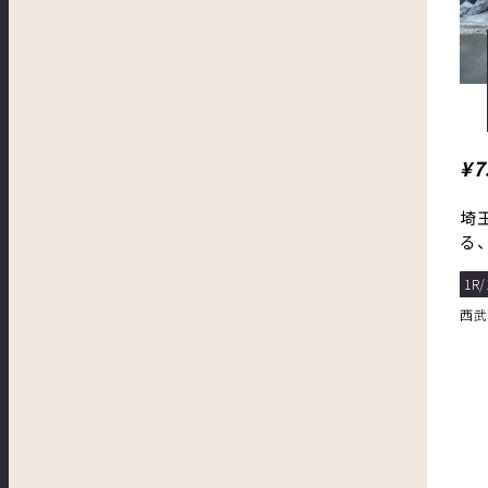
¥7
埼
る
ら
1R/
西武