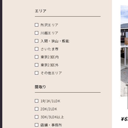
エリア
所沢エリア
川越エリア
入間・狭山・飯能
さいたま市
東京23区内
東京23区外
その他エリア
間取り
1R/1K/1LDK
2DK/2LDK
3DK/3LDK以上
¥6
店舗・事務所