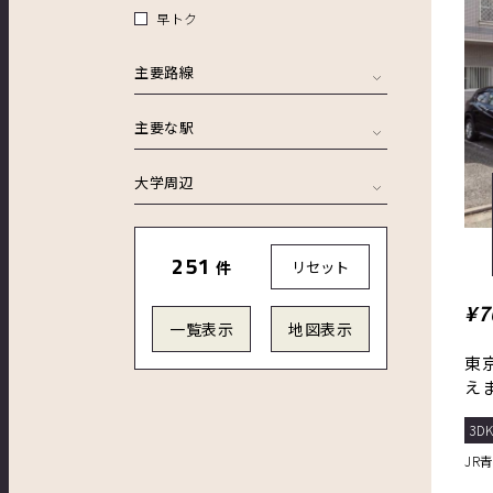
早トク
主要路線
主要な駅
大学周辺
251
件
リセット
¥7
一覧表示
地図表示
東
え
ーフ
3D
JR