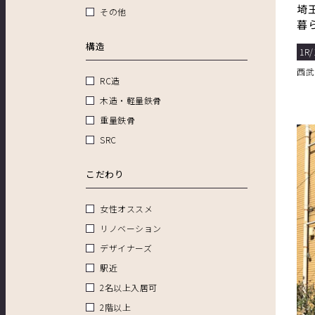
埼
その他
暮
間
構造
1R/
西武
RC造
木造・軽量鉄骨
重量鉄骨
SRC
こだわり
女性オススメ
リノベーション
デザイナーズ
駅近
2名以上入居可
2階以上