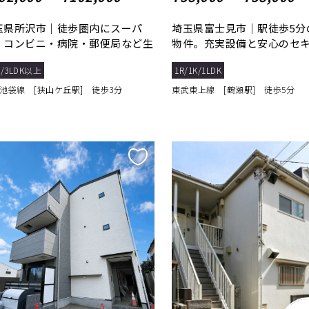
玉県所沢市｜徒歩圏内にスーパ
埼玉県富士見市｜駅徒歩5分
・コンビニ・病院・郵便局など生
物件。充実設備と安心のセ
便利な場所...
ィで快適生活
K/3LDK以上
1R/1K/1LDK
池袋線 [狭山ケ丘駅] 徒歩3分
東武東上線 [鶴瀬駅] 徒歩5分