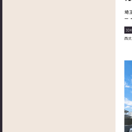
埼
ー
活に
3D
西武