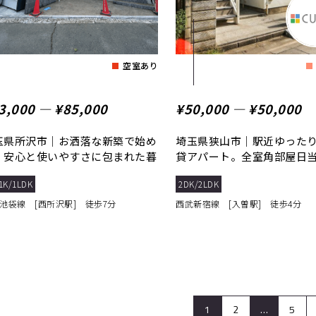
空室あり
3,000 ― ¥85,000
¥50,000 ― ¥50,000
玉県所沢市｜お洒落な新築で始め
埼玉県狭山市｜駅近ゆったり
、安心と使いやすさに包まれた暮
貸アパート。全室角部屋日
し
好♪
1K/1LDK
2DK/2LDK
池袋線 [西所沢駅] 徒歩7分
西武新宿線 [入曽駅] 徒歩4分
1
2
…
5