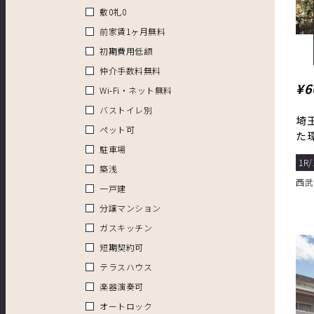
敷0礼0
前家賃1ヶ月無料
初期費用低額
仲介手数料無料
¥6
Wi-Fi・ネット無料
バストイレ別
埼
ペット可
た
駐車場
1R/
築浅
西武
一戸建
分譲マンション
ガスキッチン
短期契約可
テラスハウス
楽器演奏可
オートロック