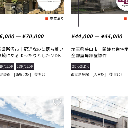
空室あり
6,000 ― ¥70,000
¥44,000 ― ¥44,000
玉県所沢市｜駅近なのに落ち着い
埼玉県狭山市｜閑静な住宅
環境にあるゆったりとした２DK
全部屋角部屋物件
1K/1LDK
2DK/2LDK
2DK/2LDK
池袋線 [西所沢駅] 徒歩2分
西武新宿線 [入曽駅] 徒歩8分