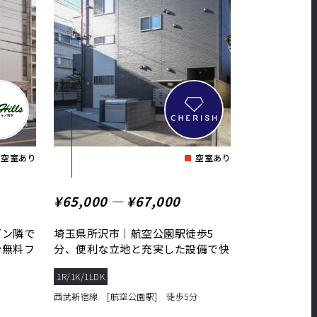
空室あり
空室あり
¥65,000 ― ¥67,000
ブン隣で
埼玉県所沢市｜航空公園駅徒歩5
分無料フ
分、便利な立地と充実した設備で快
適な暮らしを実現！
1R/1K/1LDK
西武新宿線 [航空公園駅] 徒歩5分