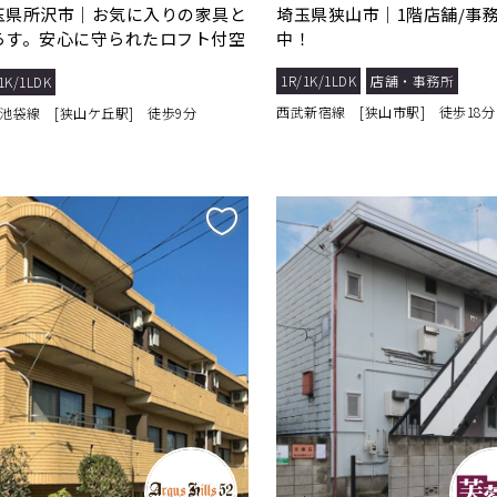
玉県所沢市｜お気に入りの家具と
埼玉県狭山市｜1階店舗/事
らす。安心に守られたロフト付空
中！
1R/1K/1LDK
店舗・事務所
1K/1LDK
西武新宿線 [狭山市駅] 徒歩18分
池袋線 [狭山ケ丘駅] 徒歩9分