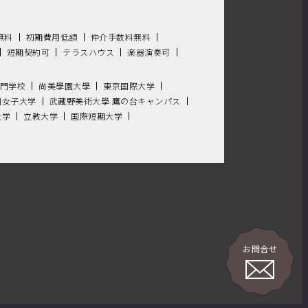
無料
初期費用低額
仲介手数料無料
短期契約可
テラスハウス
楽器演奏可
門学校
尚美學園大學
東京国際大学
園女子大学
武藏野美術大學 鷹の台キャンパス
大学
立教大学
国際短期大学
お問合せ