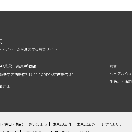
玉
ティアホームが運営する賃貸サイト
GO賃貸・売買新宿店
賃貸
シェアハウス
京都新宿区西新宿7-16-11 FORECAST西新宿 5F
分
事務所・店舗
 水曜定休
間・狭山・飯能
さいたま市
東京23区内
東京23区外
その他エリア
K/3LDK以上
シェアハウス
店舗・事務所
その他