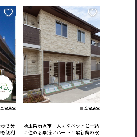
全室満室
全室満室
徒歩３分
埼玉県所沢市｜大切なペットと一緒
勤も便利
に住める築浅アパート！最新鋭の設