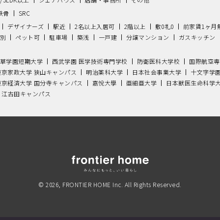
鉄骨
SRC
デザイナーズ
駅近
2名以上入居可
2階以上
敷0礼0
前家賃1ヶ月
別
ペット可
駐車場
築浅
一戸建
分譲マンション
ガスキッチン
草学園短期大学
西武学園 医学技術専門学校
防衛医科大学校
国際航空専
東京家政大学 狭山キャンパス
明治薬科大学
日本社会事業大学
十文字学
東京経済大学 国分寺キャンパス
嘉悅大學
亜細亜大学
日本獣医生命科学
 江古田キャンパス
© 2026, FRONTIER HOME Inc. All Rights Reserved.