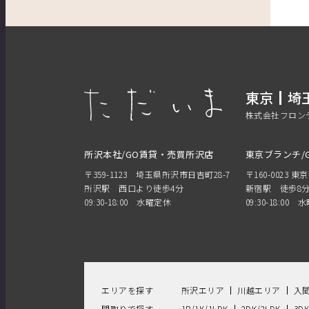
東京
埼
株式会社フロン
所沢本社/GO賃貸・売買所沢店
東京ブランチ/
〒359-1123 埼玉県所沢市日吉町28-7
〒160-0023 東
所沢駅 西口より徒歩4分
新宿駅 徒歩8
09:30-18:00 水曜定休
09:30-18:00
エリアを探す
所沢エリア
川越エリア
入
間取りで探す
1R/1K/1LDK
2DK/2LDK
3D