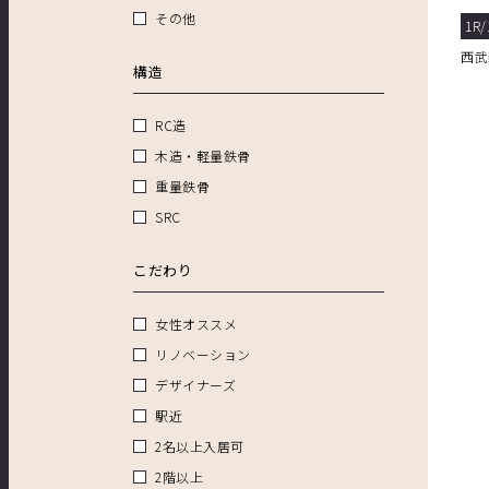
ー
その他
1R/
西武
構造
RC造
木造・軽量鉄骨
重量鉄骨
SRC
こだわり
女性オススメ
リノベーション
デザイナーズ
駅近
2名以上入居可
2階以上