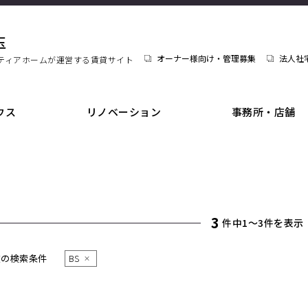
玉
オーナー様向け・管理募集
法人社
ティアホームが運営する賃貸サイト
ウス
リノベーション
事務所・店舗
3
件中1〜3件を表示
在の検索条件
BS