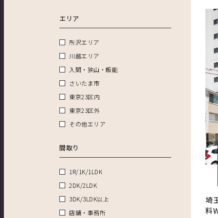
エリア
所沢エリア
川越エリア
入間・狭山・飯能
さいたま市
東京23区内
東京23区外
その他エリア
間取り
1R/1K/1LDK
2DK/2LDK
3DK/3LDK以上
埼
料
店舗・事務所