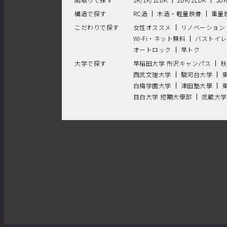
構造で探す
RC造
木造・軽量鉄骨
重量
こだわりで探す
女性オススメ
リノベーション
Wi-Fi・ネット無料
バストイレ
オートロック
早トク
大学で探す
早稲田大学 所沢キャンパス
秋
西武文理大学
駿河台大学
白梅学園大学
津田塾大學
目白大学 短期大學部
武蔵大学