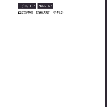
備が盛沢山搭...
1R/1K/1LDK
2DK/2LDK
西武新宿線 [新所沢駅] 徒歩8分