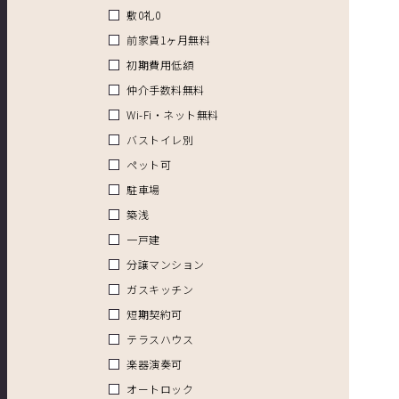
敷0礼0
前家賃1ヶ月無料
初期費用低額
仲介手数料無料
Wi-Fi・ネット無料
バストイレ別
ペット可
駐車場
築浅
一戸建
分譲マンション
ガスキッチン
短期契約可
テラスハウス
楽器演奏可
オートロック