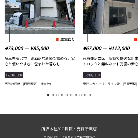
空室あり
¥73,000 ― ¥85,000
¥67,000 ― ¥112,000
埼玉県所沢市｜お洒落な新築で始める、安
東京都足立区｜新築で快適な新
心と使いやすさに包まれた暮らし
トロックと無料ネット完備の安
1R/1K/1LDK
1R/1K/1LDK
西武池袋線 [西所沢駅] 徒歩7分
東武スカイツリーライン線 [五反野駅]
1
2
3
4
5
6
7
8
9
10
所沢本社/GO賃貸・売買所沢店
〒359-1123 埼玉県所沢市日吉町28-7