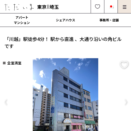
東京
埼玉
アパート
シェアハウス
事務所・店舗
マンション
オーナー様向け・管理募集
法人社宅でのご利用
「川越」駅徒歩4分！ 駅から直進 、大通り沿いの角ビル
解約・修理・各種依頼
よくある質問
です
0120-249-900
中文可
English OK
全室満室
契約の流れ
運営会社
Previous
Ne