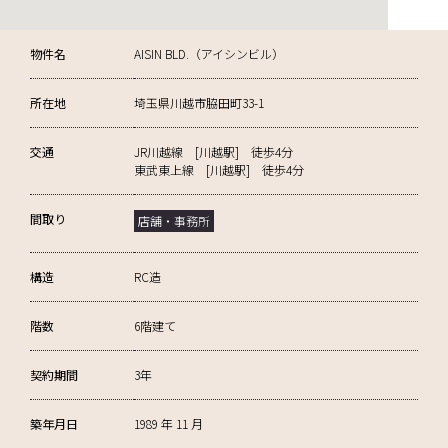
物件名
AISIN BLD.（アイシンビル）
所在地
埼玉県川越市脇田町33-1
交通
JR川越線 [川越駅] 徒歩4分
東武東上線 [川越駅] 徒歩4分
間取り
店舗・事務所
構造
RC造
階数
6階建て
契約期間
3年
築年月日
1989 年 11 月