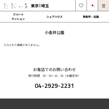
東京
埼玉
アパート
シェアハウス
事務所・店舗
マンション
オーナー様向け・管理募集
法人社宅でのご利用
小金井公園
解約・修理・各種依頼
よくある質問
入力された情報がありません。
0120-249-900
中文可
English OK
契約の流れ
お電話でのお問い合わせ
受付時間 09：00ー18：00（水曜定休）
運営会社
04-2929-2231