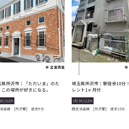
全室満室
玉県所沢市｜「ただいま」のた
埼玉県所沢市｜駅徒歩10分
、この場所が好きになる。
レント1ヶ月付
1K/1LDK
1R/1K/1LDK
池袋線 [所沢駅] 徒歩9分
西武池袋線 [所沢駅] 徒歩10分