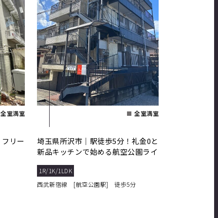
全室満室
全室満室
！フリー
埼玉県所沢市｜駅徒歩5分！礼金0と
新品キッチンで始める航空公園ライ
フ
1R/1K/1LDK
西武新宿線 [航空公園駅] 徒歩5分