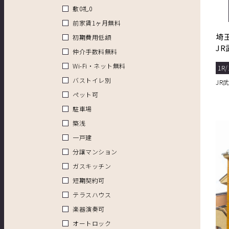
敷0礼0
前家賃1ヶ月無料
埼
初期費用低額
J
仲介手数料無料
浅
Wi-Fi・ネット無料
1R/
バストイレ別
JR
ペット可
駐車場
築浅
一戸建
分譲マンション
ガスキッチン
短期契約可
テラスハウス
楽器演奏可
オートロック