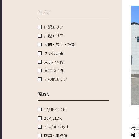
エリア
所沢エリア
川越エリア
入間・狭山・飯能
さいたま市
東京23区内
東京23区外
その他エリア
間取り
1R/1K/1LDK
2DK/2LDK
3DK/3LDK以上
埼
緒
店舗・事務所