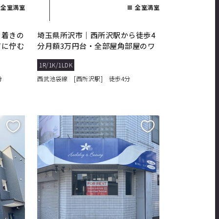
全室満室
全室満室
ち着きの
埼玉県所沢市｜西所沢駅から徒歩4
アに佇む
分月額3万円台・全部屋角部屋のワ
ンルーム
1R/1K/1LDK
分
西武池袋線 [西所沢駅] 徒歩4分