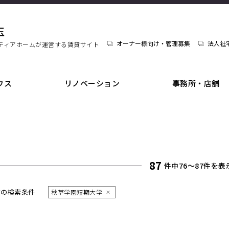
玉
オーナー様向け・管理募集
法人社
ティアホームが運営する賃貸サイト
ウス
リノベーション
事務所・店舗
87
件中76〜87件を表
在の検索条件
秋草学園短期大学