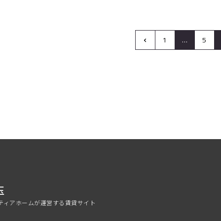
‹
1
…
5
玉
ティアホームが運営する賃貸サイト