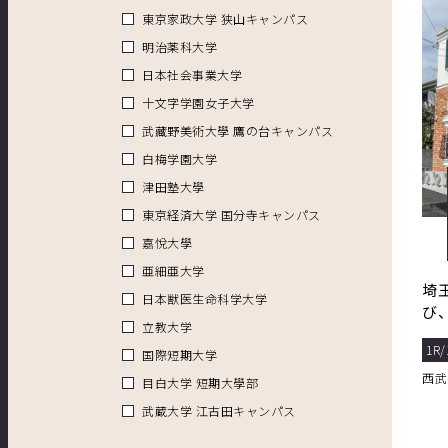
東京家政大学 狭山キャンパス
明治薬科大学
日本社会事業大学
十文字学園女子大学
武藏野美術大學 鷹の台キャンパス
白梅学園大学
津田塾大學
東京経済大学 国分寺キャンパス
嘉悅大學
亜細亜大学
埼
日本獣医生命科学大学
び
立教大学
1R/
国際短期大学
西武
目白大学 短期大學部
武蔵大学 江古田キャンパス