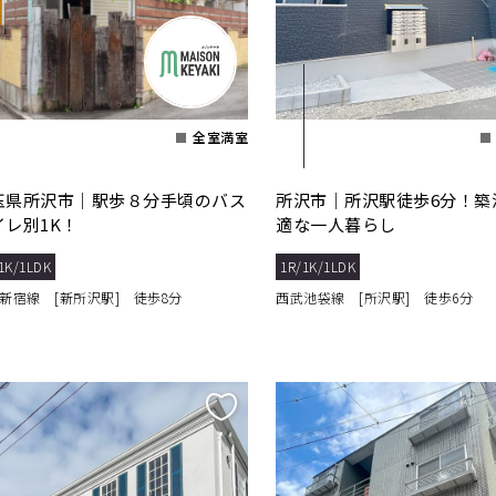
全室満室
玉県所沢市｜駅歩８分手頃のバス
所沢市｜所沢駅徒歩6分！築
イレ別1K！
適な一人暮らし
1K/1LDK
1R/1K/1LDK
新宿線 [新所沢駅] 徒歩8分
西武池袋線 [所沢駅] 徒歩6分