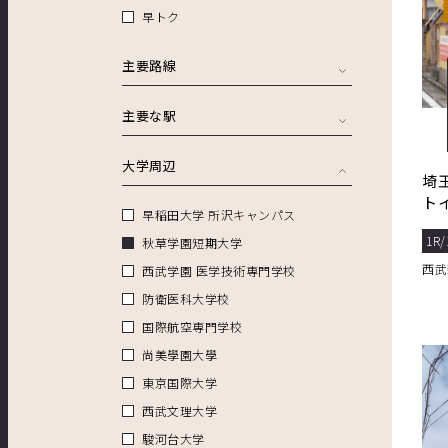
早トク
主要路線
主要な駅
大学周辺
埼
ト
早稲田大学 所沢キャンパス
1R/
秋草学園短期大学
西武
西武学園 医学技術専門学校
防衛医科大学校
国際航空専門学校
尚美學園大學
東京国際大学
西武文理大学
駿河台大学