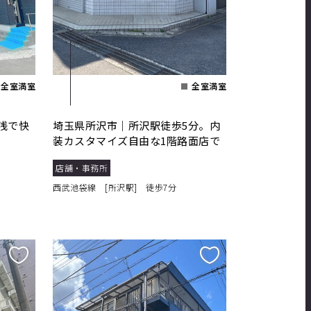
全室満室
全室満室
浅で快
埼玉県所沢市｜所沢駅徒歩5分。内
装カスタマイズ自由な1階路面店で
理想を実現
店舗・事務所
西武池袋線 [所沢駅] 徒歩7分