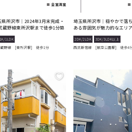
全室満室
玉県所沢市｜2024年3月末完成・
埼玉県所沢市｜穏やかで落
R武蔵野線東所沢駅まで徒歩1分築
ある雰囲気が魅力的なエリ
マンション
マンション
1K/1LDK
2DK/2LDK
3DK/3LDK以上
武蔵野線 [東所沢駅] 徒歩1分
西武新宿線 [航空公園駅] 徒歩4