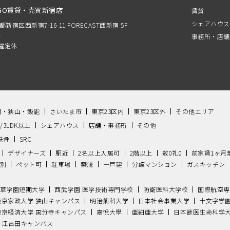
GO賃貸・売買新宿店
賃貸
シェアハウス
京都新宿区西新宿7-16-11 FORECAST西新宿 5F
分
事務所・店舗
 水曜定休
間・狭山・飯能
さいたま市
東京23区内
東京23区外
その他エリア
K/3LDK以上
シェアハウス
店舗・事務所
その他
鉄骨
SRC
デザイナーズ
駅近
2名以上入居可
2階以上
敷0礼0
前家賃1ヶ月
別
ペット可
駐車場
築浅
一戸建
分譲マンション
ガスキッチン
草学園短期大学
西武学園 医学技術専門学校
防衛医科大学校
国際航空専
東京家政大学 狭山キャンパス
明治薬科大学
日本社会事業大学
十文字学
東京経済大学 国分寺キャンパス
嘉悅大學
亜細亜大学
日本獣医生命科学
 江古田キャンパス