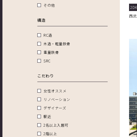
プ
その他
2DK
西武
構造
RC造
木造・軽量鉄骨
重量鉄骨
SRC
こだわり
女性オススメ
リノベーション
デザイナーズ
駅近
2名以上入居可
2階以上