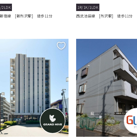
賃貸物件！
ュな新築賃貸物件
/2LDK
1R/1K/1LDK
新宿線 [新所沢駅] 徒歩11分
西武池袋線 [所沢駅] 徒歩11分