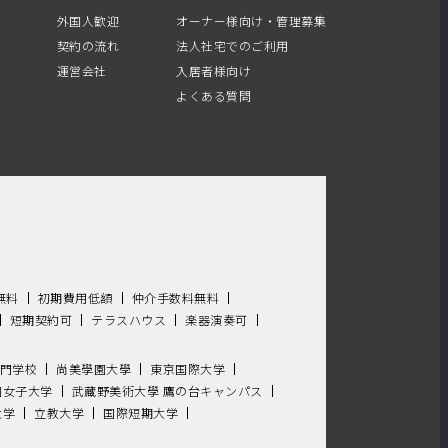
外国人歓迎
オーナー様向け・管理募集
契約の流れ
法人社宅でのご利用
運営会社
入居者様向け
よくある質問
無料
初期費用低額
仲介手数料無料
短期契約可
テラスハウス
楽器演奏可
門学校
尚美學園大學
東京国際大学
園女子大学
武藏野美術大學 鷹の台キャンパス
大学
立教大学
国際短期大学