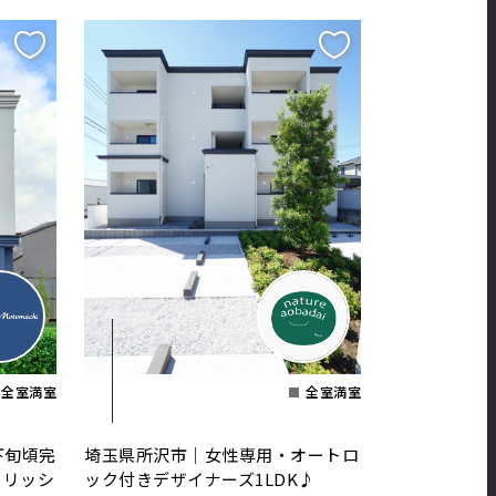
全室満室
全室満室
下旬頃完
埼玉県所沢市｜女性専用・オートロ
イリッシ
ック付きデザイナーズ1LDK♪