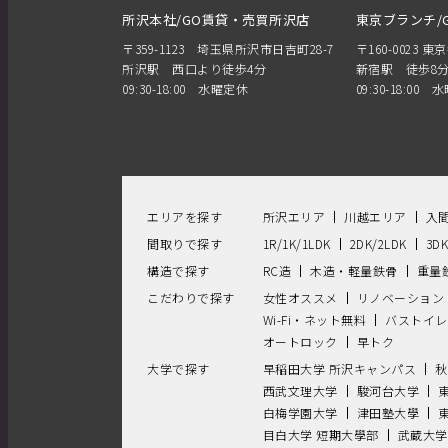
所沢本社/GO賃貸・売買所沢店
東京ブランチ/
〒359-1123 埼玉県所沢市日吉町28-7
〒160-0023 東
所沢駅 西口より徒歩4分
新宿駅 徒歩8
09:30-18:00 水曜定休
09:30-18:00
エリアを探す
所沢エリア
川越エリア
入
間取りで探す
1R/1K/1LDK
2DK/2LDK
3D
構造で探す
RC造
木造・軽量鉄骨
重量
こだわりで探す
女性オススメ
リノベーション
Wi-Fi・ネット無料
バストイレ
オートロック
早トク
大学で探す
早稲田大学 所沢キャンパス
秋
西武文理大学
駿河台大学
白梅学園大学
津田塾大學
目白大学 短期大學部
武蔵大学