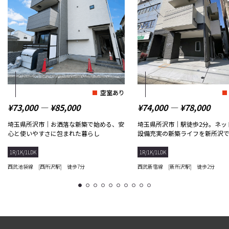
空室あり
¥73,000 ― ¥85,000
¥74,000 ― ¥78,000
埼玉県所沢市｜お洒落な新築で始める、安
埼玉県所沢市｜駅徒歩2分。ネッ
心と使いやすさに包まれた暮らし
設備充実の新築ライフを新所沢
1R/1K/1LDK
1R/1K/1LDK
西武池袋線 [西所沢駅] 徒歩7分
西武新宿線 [新所沢駅] 徒歩2分
1
2
3
4
5
6
7
8
9
10