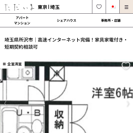
東京
埼玉
アパート
シェアハウス
事務所・店舗
マンション
オーナー様向け・管理募集
法人社宅でのご利用
埼玉県所沢市｜高速インターネット完備！家具家電付き・
解約・修理・各種依頼
よくある質問
短期契約相談可
0120-249-900
中文可
English OK
全室満室
契約の流れ
運営会社
Previous
Ne