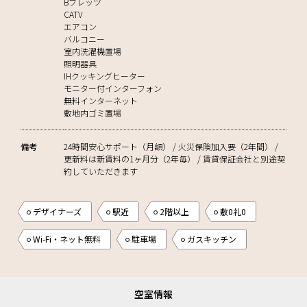
Bフレッツ
CATV
エアコン
バルコニー
室内洗濯機置場
照明器具
IHクッキングヒーター
モニター付インターフォン
無料インターネット
敷地内ゴミ置場
備考
24時間安心サポート（月額） / 火災保険加入要（2年間） /
更新料は新賃料の1ヶ月分（2年毎） / 賃貸保証会社と別途契
約していただきます
デザイナーズ
駅近
2階以上
敷0礼0
Wi-Fi・ネット無料
駐車場
ガスキッチン
空室情報