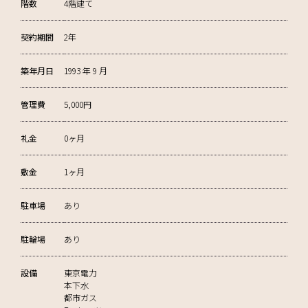
階数
4階建て
契約期間
2年
築年月日
1993 年 9 月
管理費
5,000円
礼金
0ヶ月
敷金
1ヶ月
駐車場
あり
駐輪場
あり
設備
東京電力
本下水
都市ガス