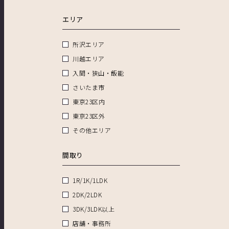
エリア
所沢エリア
川越エリア
入間・狭山・飯能
さいたま市
東京23区内
東京23区外
その他エリア
間取り
1R/1K/1LDK
2DK/2LDK
3DK/3LDK以上
店舗・事務所