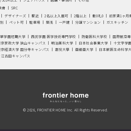
鉄骨
SRC
デザイナーズ
駅近
2名以上入居可
2階以上
敷0礼0
前家賃1ヶ月
別
ペット可
駐車場
築浅
一戸建
分譲マンション
ガスキッチン
草学園短期大学
西武学園 医学技術専門学校
防衛医科大学校
国際航空専
東京家政大学 狭山キャンパス
明治薬科大学
日本社会事業大学
十文字学
東京経済大学 国分寺キャンパス
嘉悅大學
亜細亜大学
日本獣医生命科学
 江古田キャンパス
© 2026, FRONTIER HOME Inc. All Rights Reserved.