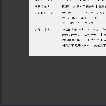
構造で探す
RC造
木造・軽量鉄骨
重量
こだわりで探す
女性オススメ
リノベーション
Wi-Fi・ネット無料
バストイレ
オートロック
早トク
大学で探す
早稲田大学 所沢キャンパス
秋
西武文理大学
駿河台大学
白梅学園大学
津田塾大學
目白大学 短期大學部
武蔵大学