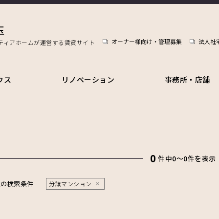
玉
オーナー様向け・管理募集
法人社
ティアホームが運営する賃貸サイト
ウス
リノベーション
事務所・店舗
0
件中0〜0件を表示
在の検索条件
分譲マンション