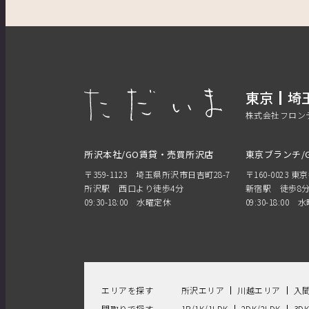
東京
埼
株式会社フロン
所沢本社/GO賃貸・売買所沢店
東京ブランチ/
〒359-1123 埼玉県所沢市日吉町28-7
〒160-0023 東
所沢駅 西口より徒歩4分
新宿駅 徒歩8
09:30-18:00 水曜定休
09:30-18:00
エリアを探す
所沢エリア
川越エリア
入
間取りで探す
1R/1K/1LDK
2DK/2LDK
3D