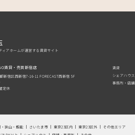
玉
ティアホームが運営する賃貸サイト
GO賃貸・売買新宿店
賃貸
シェアハウス
京都新宿区西新宿7-16-11 FORECAST西新宿 5F
分
事務所・店舗
 水曜定休
間・狭山・飯能
さいたま市
東京23区内
東京23区外
その他エリア
K/3LDK以上
シェアハウス
店舗・事務所
その他