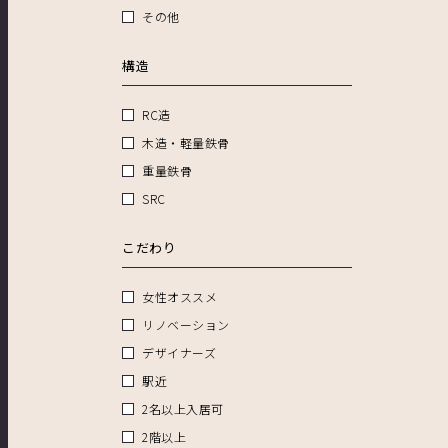
その他
構造
RC造
木造・軽量鉄骨
重量鉄骨
SRC
こだわり
女性オススメ
リノベーション
デザイナーズ
駅近
2名以上入居可
2階以上