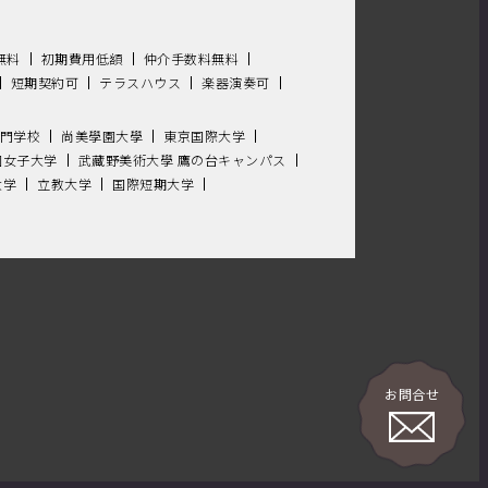
無料
初期費用低額
仲介手数料無料
短期契約可
テラスハウス
楽器演奏可
門学校
尚美學園大學
東京国際大学
園女子大学
武藏野美術大學 鷹の台キャンパス
大学
立教大学
国際短期大学
お問合せ