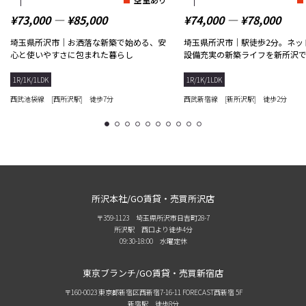
¥73,000 ― ¥85,000
¥74,000 ― ¥78,000
埼玉県所沢市｜お洒落な新築で始める、安
埼玉県所沢市｜駅徒歩2分。ネッ
心と使いやすさに包まれた暮らし
設備充実の新築ライフを新所沢
1R/1K/1LDK
1R/1K/1LDK
西武池袋線 [西所沢駅] 徒歩7分
西武新宿線 [新所沢駅] 徒歩2分
1
2
3
4
5
6
7
8
9
10
所沢本社/GO賃貸・売買所沢店
〒359-1123 埼玉県所沢市日吉町28-7
所沢駅 西口より徒歩4分
09:30-18:00 水曜定休
東京ブランチ/GO賃貸・売買新宿店
〒160-0023 東京都新宿区西新宿7-16-11 FORECAST西新宿 5F
新宿駅 徒歩8分