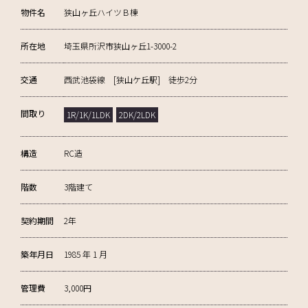
物件名
狭山ヶ丘ハイツＢ棟
所在地
埼玉県所沢市狭山ヶ丘1-3000-2
交通
西武池袋線 [狭山ケ丘駅] 徒歩2分
間取り
1R/1K/1LDK
2DK/2LDK
構造
RC造
階数
3階建て
契約期間
2年
築年月日
1985 年 1 月
管理費
3,000円