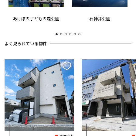
あけぼの子どもの森公園
石神井公園
1
2
3
4
5
6
よく見られている物件
空室あり