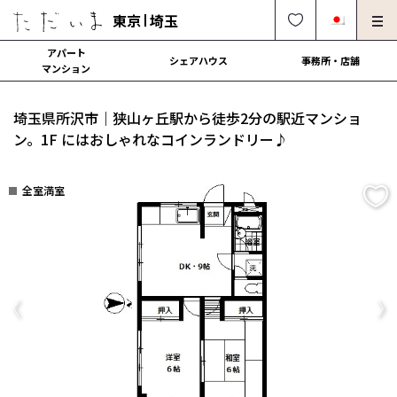
東京
埼玉
アパート
シェアハウス
事務所・店舗
マンション
オーナー様向け・管理募集
法人社宅でのご利用
埼玉県所沢市｜狭山ヶ丘駅から徒歩2分の駅近マンショ
解約・修理・各種依頼
よくある質問
ン。1F にはおしゃれなコインランドリー♪
0120-249-900
中文可
English OK
全室満室
契約の流れ
運営会社
Previous
Ne