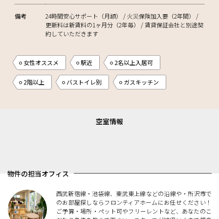
備考
24時間安心サポート（月額） / 火災保険加入要（2年間） /
更新料は新賃料の1ヶ月分（2年毎） / 賃貸保証会社と別途契
約していただきます
女性オススメ
駅近
2名以上入居可
2階以上
バストイレ別
ガスキッチン
空室情報
物件の担当オフィス
西武新宿線・池袋線、東武東上線などの沿線や・所沢市で
のお部屋探しならフロンティアホームにお任せください！
ご予算・場所・ペット可やフリーレントなど、あなたのこ