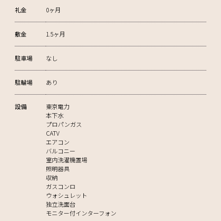
礼金
0ヶ月
敷金
1.5ヶ月
駐車場
なし
駐輪場
あり
設備
東京電力
本下水
プロパンガス
CATV
エアコン
バルコニー
室内洗濯機置場
照明器具
収納
ガスコンロ
ウォシュレット
独立洗面台
モニター付インターフォン