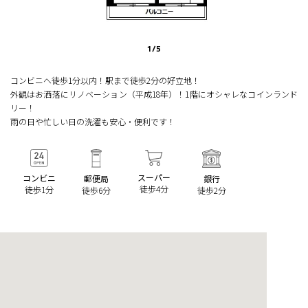
1
/
5
コンビニへ徒歩1分以内！駅まで徒歩2分の好立地！
外観はお洒落にリノベーション（平成18年）！1階にオシャレなコインランド
リー！
雨の日や忙しい日の洗濯も安心・便利です！
スーパー
コンビニ
郵便局
銀行
徒歩4分
徒歩1分
徒歩6分
徒歩2分