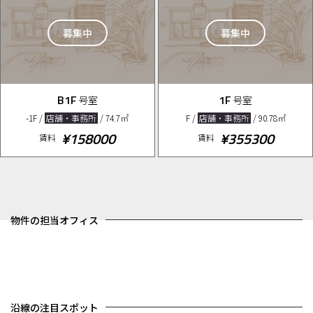
募集中
募集中
B1F
1F
号室
号室
-1F /
店舗・事務所
/ 74.7㎡
F /
店舗・事務所
/ 90.78㎡
¥158000
¥355300
賃料
賃料
物件の担当オフィス
沿線の注目スポット