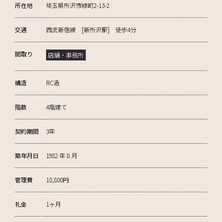
所在地
埼玉県所沢市緑町2-13-2
交通
西武新宿線 [新所沢駅] 徒歩4分
間取り
店舗・事務所
構造
RC造
階数
4階建て
契約期間
3年
築年月日
1982 年 8 月
管理費
10,800円
礼金
1ヶ月