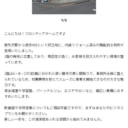
1
/
3
こんにちは！フロンティアホームです♪
新所沢駅から徒歩4分という好立地に、内装リフォーム済みの機能的な物件が
登場いたしました。
1階の角地に位置しており、視認性が高く、お客様を招き入れやすい環境が整
っています。
1階はA・B・Cの3区画に分かれた使い勝手の良い間取りで、事務所仕様に整え
られているため、初期費用を抑えてスムーズに事業を開始できるのが大きな魅
力です。
貸会議室や学習塾、パーソナルジム、エステサロンなど、幅広い業種におす
すめいたします。
飲食店や深夜営業についてもご相談可能ですので、まずはあなたのビジネス
プランをお聞かせください。
新しい一歩を、この清潔感あふれる空間から始めてみませんか。