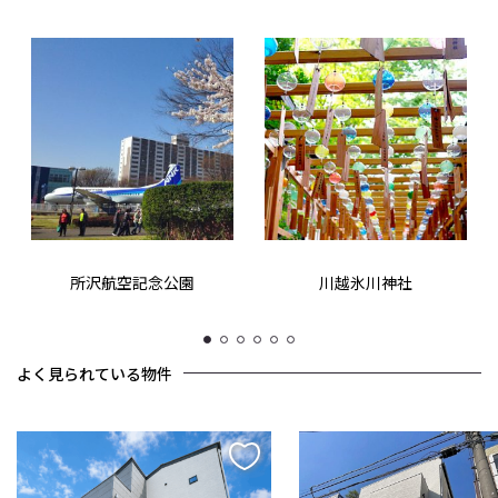
所沢航空記念公園
川越氷川神社
1
2
3
4
5
6
よく見られている物件