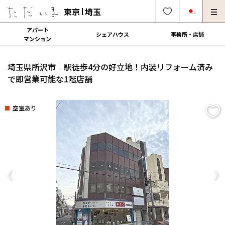
東京
埼玉
アパート
シェアハウス
事務所・店舗
マンション
オーナー様向け・管理募集
法人社宅でのご利用
埼玉県所沢市｜駅徒歩4分の好立地！内装リフォーム済み
解約・修理・各種依頼
よくある質問
で即営業可能な1階店舗
0120-249-900
中文可
English OK
空室あり
契約の流れ
運営会社
Previous
Ne