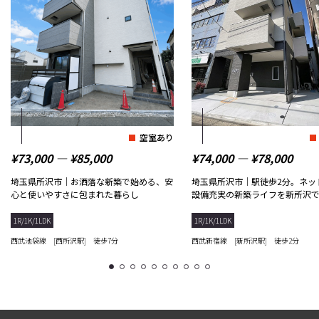
空室あり
¥73,000 ― ¥85,000
¥74,000 ― ¥78,000
埼玉県所沢市｜お洒落な新築で始める、安
埼玉県所沢市｜駅徒歩2分。ネッ
心と使いやすさに包まれた暮らし
設備充実の新築ライフを新所沢
1R/1K/1LDK
1R/1K/1LDK
西武池袋線 [西所沢駅] 徒歩7分
西武新宿線 [新所沢駅] 徒歩2分
1
2
3
4
5
6
7
8
9
10