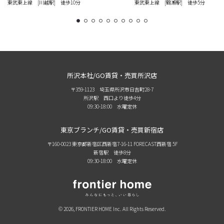
東武東上線 [川越駅] 徒歩10分
東武東上線 [鶴瀬駅] 徒歩5分
1
2
3
4
5
6
7
8
9
10
所沢本社/GO賃貸・売買所沢店
〒359-1123 埼玉県所沢市日吉町28-7
所沢駅 西口より徒歩4分
09:30-18:00 水曜定休
東京ブランチ/GO賃貸・売買新宿店
〒160-0023 東京都新宿区西新宿7-16-11 FORECAST西新宿 5F
新宿駅 徒歩8分
09:30-18:00 水曜定休
© 2026, FRONTIER HOME Inc. All Rights Reserved.