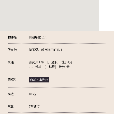
物件名
川越駅前ビル
所在地
埼玉県川越市脇田町18-1
交通
東武東上線 [川越駅] 徒歩1分
JR川越線 [川越駅] 徒歩1分
間取り
店舗・事務所
構造
RC造
階数
7階建て