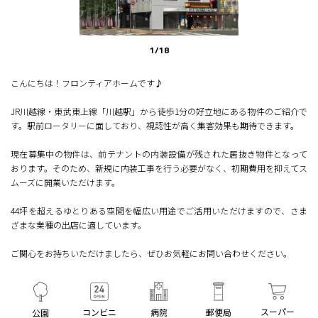
1
/
18
こんにちは！フロンティアホームです♪
JR川越線・東武東上線「川越駅」から徒歩1分の好立地にある物件のご紹介で
す。駅前ロータリーに面しており、視認性が高く集客効果も期待できます。
現在募集中の物件は、前テナントの内装設備が残された居抜き物件となって
おります。そのため、新規に内装工事を行う必要がなく、初期費用を抑えてス
ムーズに開業いただけます。
44坪を超えるゆとりある空間を幅広い用途でご活用いただけますので、さま
ざまな業種の出店に適しています。
ご関心をお持ちいただけましたら、ぜひお気軽にお問い合わせください。
スーパー
コンビニ
病院
郵便局
公園