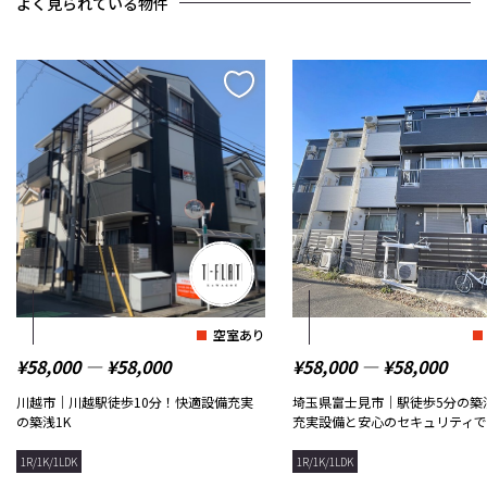
よく見られている物件
空室あり
¥58,000 ― ¥58,000
¥58,000 ― ¥58,000
川越市｜川越駅徒歩10分！快適設備充実
埼玉県富士見市｜駅徒歩5分の築
の築浅1K
充実設備と安心のセキュリティ
1R/1K/1LDK
1R/1K/1LDK