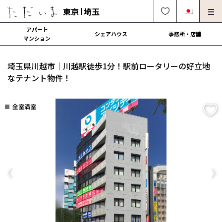
東京
埼玉
アパート
シェアハウス
事務所・店舗
マンション
オーナー様向け・管理募集
法人社宅でのご利用
埼玉県川越市｜川越駅徒歩1分！駅前ロータリーの好立地
解約・修理・各種依頼
よくある質問
なテナント物件！
0120-249-900
中文可
English OK
全室満室
契約の流れ
運営会社
Previous
Ne