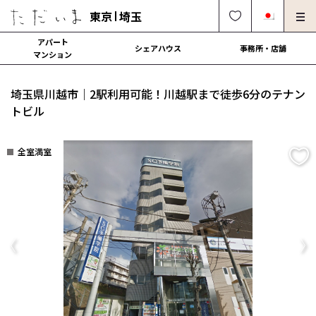
東京
埼玉
アパート
シェアハウス
事務所・店舗
マンション
オーナー様向け・管理募集
法人社宅でのご利用
埼玉県川越市｜2駅利用可能！川越駅まで徒歩6分のテナン
解約・修理・各種依頼
よくある質問
トビル
0120-249-900
中文可
English OK
全室満室
契約の流れ
運営会社
Previous
Ne