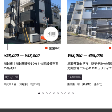
空室あり
¥58,000 ― ¥58,000
¥58,000 ― ¥58,000
川越市｜川越駅徒歩10分！快適設備充実
埼玉県富士見市｜駅徒歩5分の築
の築浅1K
充実設備と安心のセキュリティ
1R/1K/1LDK
1R/1K/1LDK
東武東上線 [川越駅] 徒歩10分
東武東上線 [鶴瀬駅] 徒歩5分
1
2
3
4
5
6
7
8
9
10