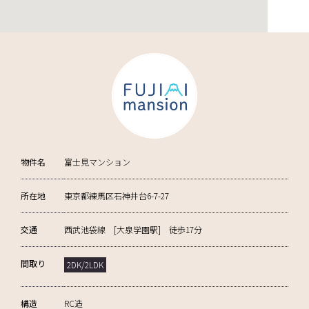
物件名
富士見マンション
所在地
東京都練馬区石神井台6-7-27
交通
西武池袋線 [大泉学園駅] 徒歩17分
間取り
2DK/2LDK
構造
RC造