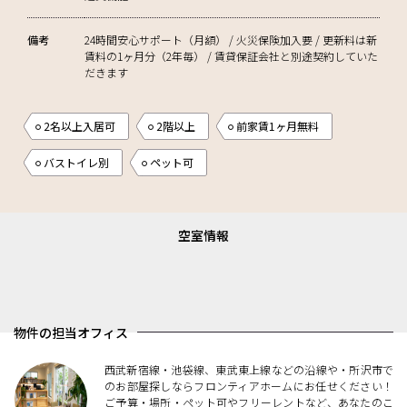
備考
24時間安心サポート（月額） / 火災保険加入要 / 更新料は新
賃料の1ヶ月分（2年毎） / 賃貸保証会社と別途契約していた
だきます
2名以上入居可
2階以上
前家賃1ヶ月無料
バストイレ別
ペット可
空室情報
物件の担当オフィス
西武新宿線・池袋線、東武東上線などの沿線や・所沢市で
のお部屋探しならフロンティアホームにお任せください！
ご予算・場所・ペット可やフリーレントなど、あなたのこ