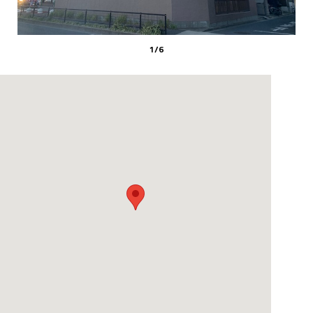
1
/
6