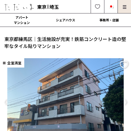
東京
埼玉
アパート
シェアハウス
事務所・店舗
マンション
オーナー様向け・管理募集
法人社宅でのご利用
東京都練馬区｜生活施設が充実！鉄筋コンクリート造の堅
解約・修理・各種依頼
よくある質問
牢なタイル貼りマンション
0120-249-900
中文可
English OK
全室満室
契約の流れ
運営会社
Previous
Ne