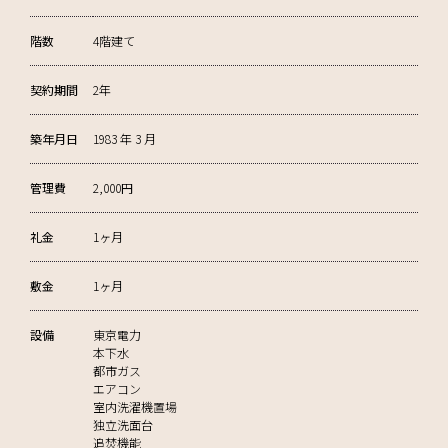
階数
4階建て
契約期間
2年
築年月日
1983 年 3 月
管理費
2,000円
礼金
1ヶ月
敷金
1ヶ月
設備
東京電力
本下水
都市ガス
エアコン
室内洗濯機置場
独立洗面台
追焚機能