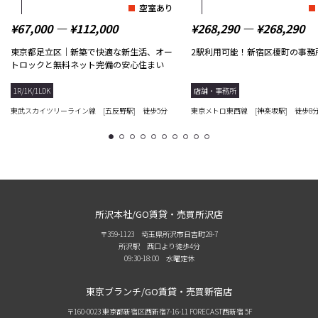
空室あり
¥67,000 ― ¥112,000
¥268,290 ― ¥268,290
東京都足立区｜新築で快適な新生活、オー
2駅利用可能！新宿区榎町の事務
トロックと無料ネット完備の安心住まい
1R/1K/1LDK
店舗・事務所
東武スカイツリーライン線 [五反野駅] 徒歩5分
東京メトロ東西線 [神楽坂駅] 徒歩8
1
2
3
4
5
6
7
8
9
10
所沢本社/GO賃貸・売買所沢店
〒359-1123 埼玉県所沢市日吉町28-7
所沢駅 西口より徒歩4分
09:30-18:00 水曜定休
東京ブランチ/GO賃貸・売買新宿店
〒160-0023 東京都新宿区西新宿7-16-11 FORECAST西新宿 5F