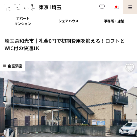
東京
埼玉
アパート
シェアハウス
事務所・店舗
マンション
オーナー様向け・管理募集
法人社宅でのご利用
埼玉県和光市｜礼金0円で初期費用を抑える！ロフトと
解約・修理・各種依頼
よくある質問
WIC付の快適1K
0120-249-900
中文可
English OK
全室満室
契約の流れ
運営会社
Previous
Ne