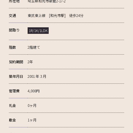
所在地
埼玉県和光市新倉2-17-2
交通
東武東上線 [和光市駅] 徒歩24分
間取り
1R/1K/1LDK
階数
2階建て
契約期間
2年
築年月日
2001 年 3 月
管理費
4,000円
礼金
0ヶ月
敷金
1ヶ月