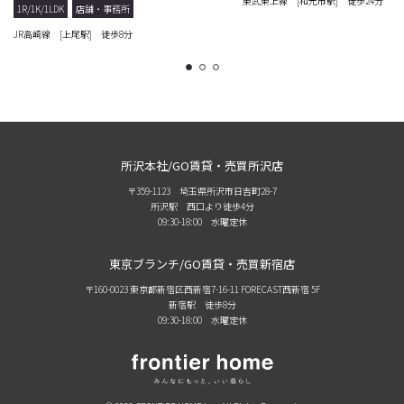
東武東上線 [和光市駅] 徒歩24分
1R/1K/1LDK
店舗・事務所
JR高崎線 [上尾駅] 徒歩8分
1
2
3
所沢本社/GO賃貸・売買所沢店
〒359-1123 埼玉県所沢市日吉町28-7
所沢駅 西口より徒歩4分
09:30-18:00 水曜定休
東京ブランチ/GO賃貸・売買新宿店
〒160-0023 東京都新宿区西新宿7-16-11 FORECAST西新宿 5F
新宿駅 徒歩8分
09:30-18:00 水曜定休