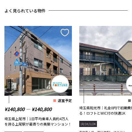
よく見られている物件
退室予定
埼玉県和光市｜礼金0円で初期費
¥140,800 ― ¥140,800
る！ロフトとWIC付の快適1K
埼玉県上尾市｜1日平均乗車人員約4万人
を誇る上尾駅が最寄りの美築マンション！
1R/1K/1LDK