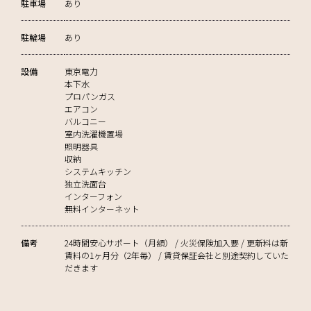
駐車場
あり
駐輪場
あり
設備
東京電力
本下水
プロパンガス
エアコン
バルコニー
室内洗濯機置場
照明器具
収納
システムキッチン
独立洗面台
インターフォン
無料インターネット
備考
24時間安心サポート（月額） / 火災保険加入要 / 更新料は新
賃料の1ヶ月分（2年毎） / 賃貸保証会社と別途契約していた
だきます