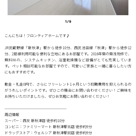
1
/
9
こんにちは！フロンティアホームです♪
JR武蔵野線「新秋津」駅から徒歩10分、西武池袋線「秋津」駅から徒歩12
分、2路線利用可能な便利な立地にあるお部屋です。2016年築の築浅物件で、
無料Wi-Fi、システムキッチン、浴室乾燥機など設備がとても充実していま
す。ペット相談可能なお部屋ですので、可愛いご家族と一緒に暮らしたい方
にもおすすめです。
敷金・礼金0円で、さらにフリーレント1ヶ月という初期費用を抑えられるの
がうれしいポイントです。ぜひこの機会にお問い合わせください！ご興味を
お持ちいただけましたら、ぜひお気軽にお問い合わせください！
---------------------------------------------------
周辺情報
スーパー：西友 新秋津店 徒歩約10分
コンビニ：ファミリーマート 新秋津駅北店 徒歩約9分
ドラッグストア：ウェルシア 新秋津駅前店 徒歩約9分