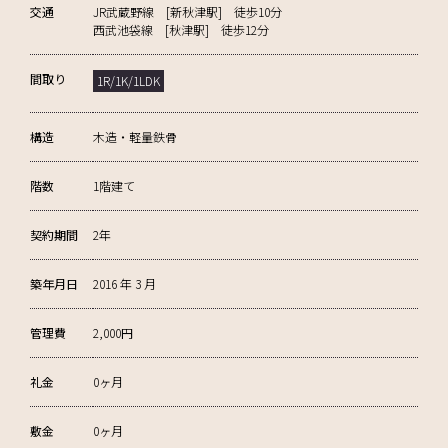
交通
JR武蔵野線 [新秋津駅] 徒歩10分
西武池袋線 [秋津駅] 徒歩12分
間取り
1R/1K/1LDK
構造
木造・軽量鉄骨
階数
1階建て
契約期間
2年
築年月日
2016 年 3 月
管理費
2,000円
礼金
0ヶ月
敷金
0ヶ月