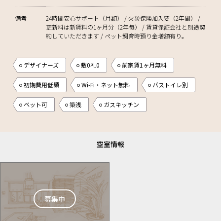
備考
24時間安心サポート（月額） / 火災保険加入要（2年間） /
更新料は新賃料の1ヶ月分（2年毎） / 賃貸保証会社と別途契
約していただきます / ペット飼育時預り金増額有り。
デザイナーズ
敷0礼0
前家賃1ヶ月無料
初期費用低額
Wi-Fi・ネット無料
バストイレ別
ペット可
築浅
ガスキッチン
空室情報
募集中