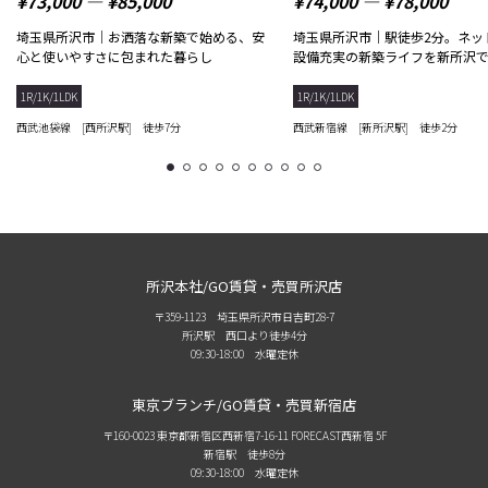
¥73,000 ― ¥85,000
¥74,000 ― ¥78,000
埼玉県所沢市｜お洒落な新築で始める、安
埼玉県所沢市｜駅徒歩2分。ネッ
心と使いやすさに包まれた暮らし
設備充実の新築ライフを新所沢
1R/1K/1LDK
1R/1K/1LDK
西武池袋線 [西所沢駅] 徒歩7分
西武新宿線 [新所沢駅] 徒歩2分
1
2
3
4
5
6
7
8
9
10
所沢本社/GO賃貸・売買所沢店
〒359-1123 埼玉県所沢市日吉町28-7
所沢駅 西口より徒歩4分
09:30-18:00 水曜定休
東京ブランチ/GO賃貸・売買新宿店
〒160-0023 東京都新宿区西新宿7-16-11 FORECAST西新宿 5F
新宿駅 徒歩8分
09:30-18:00 水曜定休