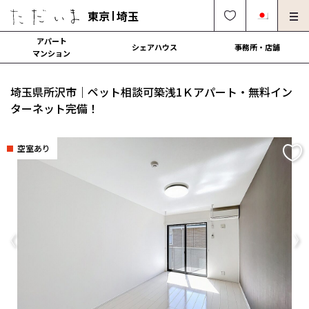
東京
埼玉
アパート
シェアハウス
事務所・店舗
マンション
オーナー様向け・管理募集
法人社宅でのご利用
埼玉県所沢市｜ペット相談可築浅1Ｋアパート・無料イン
解約・修理・各種依頼
よくある質問
ターネット完備！
0120-249-900
中文可
English OK
空室あり
契約の流れ
運営会社
Previous
Ne