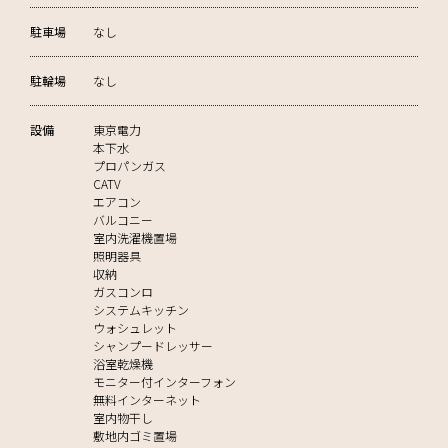
駐車場
なし
駐輪場
なし
設備
東京電力
本下水
プロパンガス
CATV
エアコン
バルコニー
室内洗濯機置場
照明器具
収納
ガスコンロ
システムキッチン
ウォシュレット
シャンプードレッサー
浴室乾燥機
モニター付インターフォン
無料インターネット
室内物干し
敷地内ゴミ置場