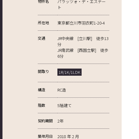
物件名
パラッツォ・デ・エステー
ト
所在地
東京都立川市羽衣町1-20-4
交通
JR中央線 [立川駅] 徒歩13
分
JR南武線 [西国立駅] 徒歩
6分
間取り
1R/1K/1LDK
構造
RC造
階数
5階建て
契約期間
2年
築年月日
2018 年 2 月