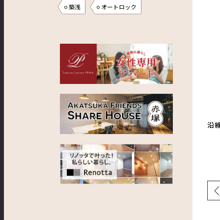
築浅
オートロック
沿