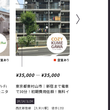
空室あり
空室あり
¥35,000 ― ¥35,000
¥69,000 ― ¥69
-Fi
東京都東村山市｜新宿まで電車
東京都青梅市｜区画
モニタ
で30分！初期費用低額！無料イ
綺麗な街並みで、小
ンターネット完備！
育施設・公園・スーパ
1R/1K/1LDK
2DK/2LDK
3DK/3LD
西武新宿線 [久米川駅] 徒歩13分
JR青梅線 [小作駅] 徒