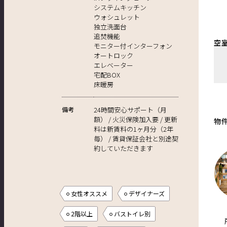
システムキッチン
ウォシュレット
独立洗面台
追焚機能
空
モニター付インターフォン
オートロック
エレベーター
宅配BOX
床暖房
備考
24時間安心サポート（月
額） / 火災保険加入要 / 更新
物
料は新賃料の1ヶ月分（2年
毎） / 賃貸保証会社と別途契
約していただきます
女性オススメ
デザイナーズ
2階以上
バストイレ別