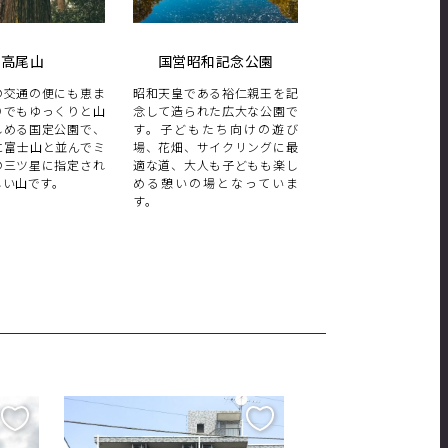
高尾山
国営昭和記念公園
江戸東京たても
の交通の便にも恵ま
昭和天皇である裕仁親王を記
文化的価値の高い歴
りでもゆっくりと山
念して造られた広大な公園で
物を移築し、復元・
しめる国定公園で、
す。子どもたち向けの遊び
示する野外博物館で
に富士山と並んでミ
場、花畑、サイクリングに最
には江戸時代から昭
の三ツ星に指定され
適な道、大人も子どもも楽し
での、27棟の復元建
しい山です。
める憩いの場となっていま
ち並んでいます。
す。