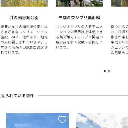
井の頭恩賜公園
三鷹の森ジブリ美術館
緑豊かな井の頭恩賜公園には
スタジオジブリの人気アニメ
都心から
さまざまなレクリエーション
ーションの世界観を体感でき
れ、日帰
施設、神社、池があり、地元
る美術館です。ジブリ関連の
歩きが楽
の人に親しまれています。日
展示品を多く収蔵・公開して
平成19年
本さくら名所100選に選定さ
います。
シュラン
れています。
た素晴ら
1
2
く見られている物件