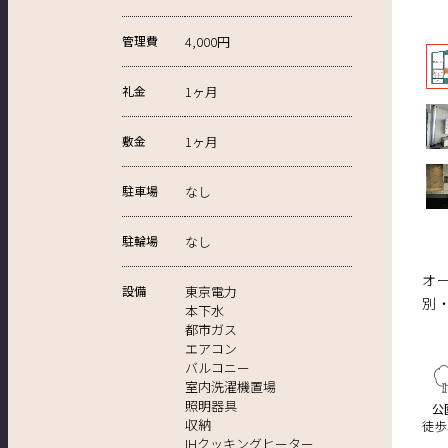
管理費
4,000円
礼金
1ヶ月
敷金
1ヶ月
駐車場
なし
駐輪場
なし
オ
設備
東京電力
別
本下水
都市ガス
エアコン
バルコニー
室内洗濯機置場
照明器具
公
収納
徒歩
IHクッキングヒーター