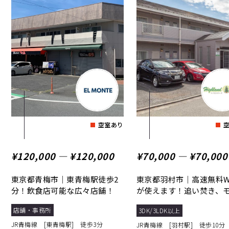
空室あり
¥120,000 ― ¥120,000
¥70,000 ― ¥70,000
東京都青梅市｜東青梅駅徒歩2
東京都羽村市｜高速無料Wi
分！飲食店可能な広々店舗！
が使えます！追い焚き、
ーインターフォンなどの...
店舗・事務所
3DK/3LDK以上
JR青梅線 [東青梅駅] 徒歩3分
JR青梅線 [羽村駅] 徒歩10分