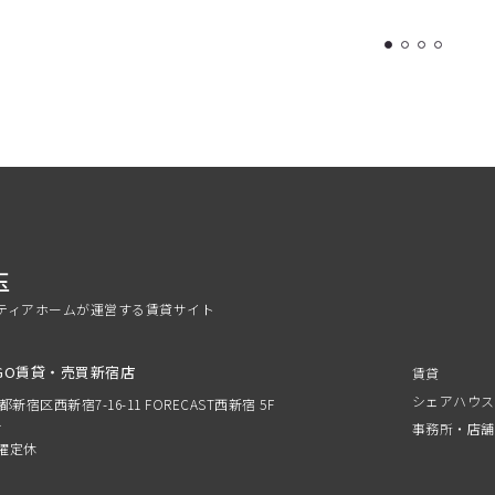
1
2
3
4
玉
ティアホームが運営する賃貸サイト
GO賃貸・売買新宿店
賃貸
シェアハウス
京都新宿区西新宿7-16-11 FORECAST西新宿 5F
分
事務所・店舗
 水曜定休