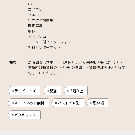
CATV
エアコン
バルコニー
室内洗濯機置場
照明器具
収納
ガスコンロ
モニター付インターフォン
無料インターネット
備考
24時間安心サポート（月額） / 火災保険加入要（2年間） /
更新料は新賃料の1ヶ月分（2年毎） / 賃貸保証会社と別途契
約していただきます
デザイナーズ
駅近
2階以上
Wi-Fi・ネット無料
バストイレ別
駐車場
ガスキッチン