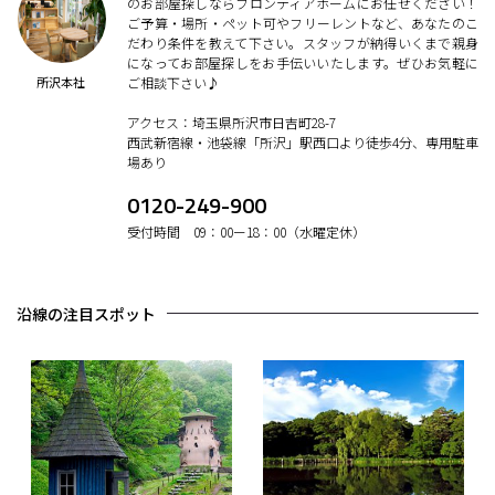
のお部屋探しならフロンティアホームにお任せください！
ご予算・場所・ペット可やフリーレントなど、あなたのこ
だわり条件を教えて下さい。スタッフが納得いくまで親身
になってお部屋探しをお手伝いいたします。ぜひお気軽に
所沢本社
ご相談下さい♪
アクセス：埼玉県所沢市日吉町28-7
西武新宿線・池袋線「所沢」駅西口より徒歩4分、専用駐車
場あり
0120-249-900
受付時間 09：00ー18：00（水曜定休）
沿線の注目スポット