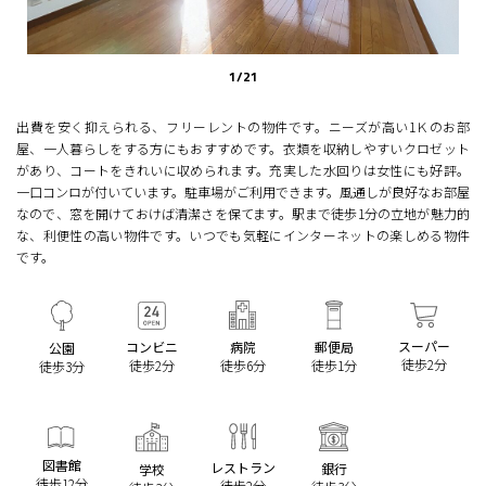
1
/
21
出費を安く抑えられる、フリーレントの物件です。ニーズが高い1Ｋのお部
屋、一人暮らしをする方にもおすすめです。衣類を収納しやすいクロゼット
があり、コートをきれいに収められます。充実した水回りは女性にも好評。
一口コンロが付いています。駐車場がご利用できます。風通しが良好なお部屋
なので、窓を開けておけば清潔さを保てます。駅まで徒歩1分の立地が魅力的
な、利便性の高い物件です。いつでも気軽にインターネットの楽しめる物件
です。
スーパー
コンビニ
病院
郵便局
公園
徒歩2分
徒歩2分
徒歩6分
徒歩1分
徒歩3分
図書館
レストラン
銀行
学校
徒歩12分
徒歩2分