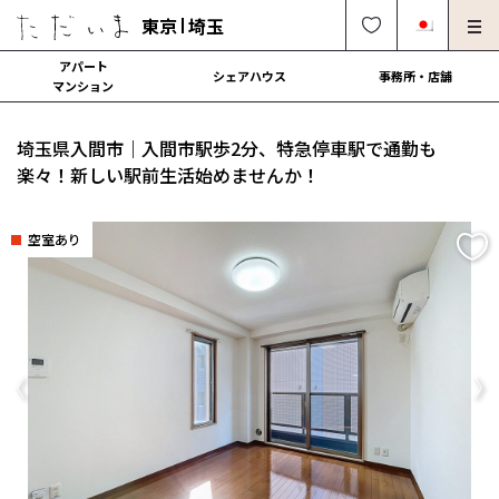
東京
埼玉
アパート
シェアハウス
事務所・店舗
マンション
オーナー様向け・管理募集
法人社宅でのご利用
埼玉県入間市｜入間市駅歩2分、特急停車駅で通勤も
解約・修理・各種依頼
よくある質問
楽々！新しい駅前生活始めませんか！
0120-249-900
中文可
English OK
空室あり
契約の流れ
運営会社
Previous
Ne