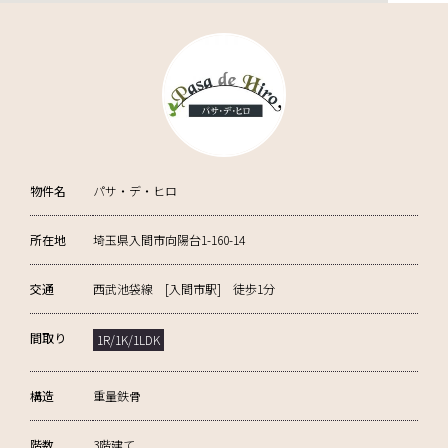
物件名
パサ・デ・ヒロ
所在地
埼玉県入間市向陽台1-160-14
交通
西武池袋線 [入間市駅] 徒歩1分
間取り
1R/1K/1LDK
構造
重量鉄骨
階数
3階建て