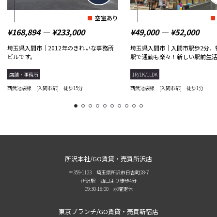
空室あり
¥168,894 ― ¥233,000
¥49,000 ― ¥52,000
埼玉県入間市｜2012年のきれいな事務所
埼玉県入間市｜入間市駅歩2分、
ビルです。
駅で通勤も楽々！新しい駅前生
ん...
店舗・事務所
1R/1K/1LDK
西武池袋線 [入間市駅] 徒歩15分
西武池袋線 [入間市駅] 徒歩1分
1
2
3
4
5
6
7
8
9
10
所沢本社/GO賃貸・売買所沢店
〒359-1123 埼玉県所沢市日吉町28-7
所沢駅 西口より徒歩4分
09:30-18:00 水曜定休
東京ブランチ/GO賃貸・売買新宿店