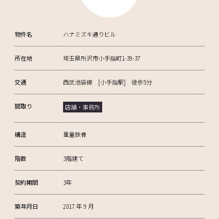
物件名
ハナミズキ通りビル
所在地
埼玉県所沢市小手指町1-39-37
交通
西武池袋線 [小手指駅] 徒歩5分
間取り
店舗・事務所
構造
重量鉄骨
階数
3階建て
契約期間
3年
築年月日
2017 年 9 月