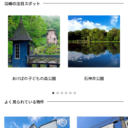
沿線の注目スポット
あけぼの子どもの森公園
石神井公園
1
2
3
4
5
6
よく見られている物件