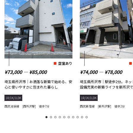
空室あり
¥73,000 ― ¥85,000
¥74,000 ― ¥78,000
埼玉県所沢市｜お洒落な新築で始める、安
埼玉県所沢市｜駅徒歩2分。ネッ
心と使いやすさに包まれた暮らし
設備充実の新築ライフを新所沢
1R/1K/1LDK
1R/1K/1LDK
西武池袋線 [西所沢駅] 徒歩7分
西武新宿線 [新所沢駅] 徒歩2分
1
2
3
4
5
6
7
8
9
10