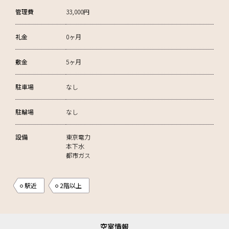
管理費
33,000円
礼金
0ヶ月
敷金
5ヶ月
駐車場
なし
駐輪場
なし
設備
東京電力
本下水
都市ガス
駅近
2階以上
空室情報