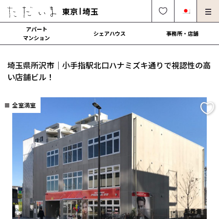
東京
埼玉
アパート
シェアハウス
事務所・店舗
マンション
オーナー様向け・管理募集
法人社宅でのご利用
埼玉県所沢市｜小手指駅北口ハナミズキ通りで視認性の高
解約・修理・各種依頼
よくある質問
い店舗ビル！
0120-249-900
中文可
English OK
全室満室
契約の流れ
運営会社