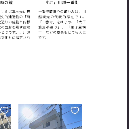
時の鐘
小江戸川越一番街
西武園ゆうえ
といえば真っ先に思
一番街蔵造りの町並みは、川
お子さま向けのアト
歴史的建造物の「時
越観光の代表的存在です。
ンのほか、夏はプー
蔵造りの建物と同様
「一番街」をはじめ、「大正
トプールと花火、秋
代の面影を残す建物
浪漫夢通り」、 「菓子屋横
ルミネーションとフ
ひとつです。、川越
丁」などの風景もとても人気
グランドなど、季節
形文化財に指定され
です。
楽しめる埼玉の遊園
。