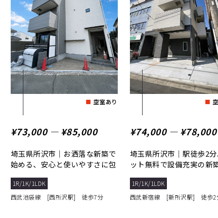
空室あり
¥73,000 ― ¥85,000
¥74,000 ― ¥78,000
埼玉県所沢市｜お洒落な新築で
埼玉県所沢市｜駅徒歩2分
始める、安心と使いやすさに包
ット無料で設備充実の新
まれた暮らし
フを新所沢で。
以上
1R/1K/1LDK
1R/1K/1LDK
西武池袋線 [西所沢駅] 徒歩7分
西武新宿線 [新所沢駅] 徒歩2