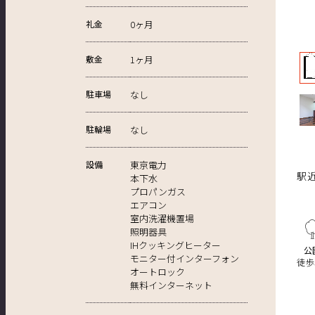
礼金
0ヶ月
敷金
1ヶ月
駐車場
なし
駐輪場
なし
設備
東京電力
駅
本下水
プロパンガス
エアコン
室内洗濯機置場
照明器具
IHクッキングヒーター
公
モニター付インターフォン
徒歩
オートロック
無料インターネット