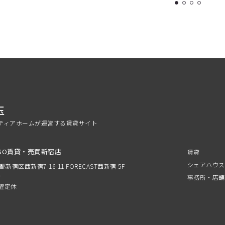
1
2
3
4
玉
ティアホームが運営する賃貸サイト
GO賃貸・売買新宿店
賃貸
シェアハウス
京都新宿区西新宿7-16-11 FORECAST西新宿 5F
分
事務所・店舗
 水曜定休