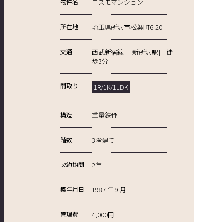
物件名
コスモマンション
所在地
埼玉県所沢市松葉町6-20
交通
西武新宿線 [新所沢駅] 徒
歩3分
間取り
1R/1K/1LDK
構造
重量鉄骨
階数
3階建て
契約期間
2年
築年月日
1987 年 9 月
管理費
4,000円