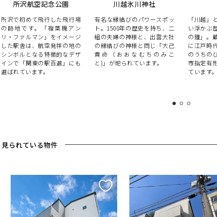
所沢航空記念公園
川越氷川神社
所沢で初めて飛行した飛行場
有名な縁結びのパワースポッ
「川越」
の跡地です。「複葉機アン
ト。1500年の歴史を持ち、二
い浮かぶ
リ・ファルマン」をイメージ
組の夫婦の神様と、出雲大社
の鐘」。
した駅舎は、航空発祥の地の
の縁結びの神様と同じ「大己
に江戸時
シンボルとなる特徴的なデザ
貴命（おおなむちのみこ
のうちの
インで「関東の駅百選」にも
と)」が祀られています。
市指定有
選ばれています。
ています
1
2
3
く見られている物件