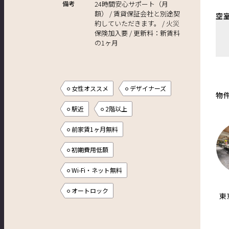
備考
24時間安心サポート（月
額） / 賃貸保証会社と別途契
空
約していただきます。 / 火災
保険加入要 / 更新料：新賃料
の1ヶ月
女性オススメ
デザイナーズ
物
駅近
2階以上
前家賃1ヶ月無料
初期費用低額
Wi-Fi・ネット無料
オートロック
東