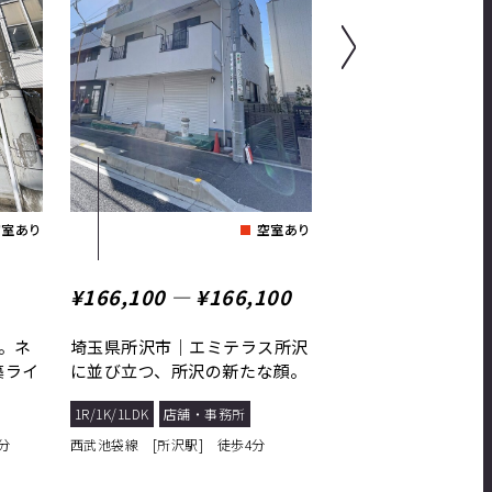
空室あり
空室あり
¥166,100 ― ¥166,100
¥93,500 ― ¥93
。ネ
埼玉県所沢市｜エミテラス所沢
埼玉県所沢市｜航空
築ライ
に並び立つ、所沢の新たな顔。
の駅近１F貸事務所
Nature Higashisumiyos...
2DK/2LDK
1R/1K/1LDK
店舗・事務所
西武新宿線 [航空公園駅
分
西武池袋線 [所沢駅] 徒歩4分