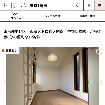
東京
埼玉
アパート
シェアハウス
事務所・店舗
マンション
オーナー様向け・管理募集
法人社宅でのご利用
東京都中野区｜東京メトロ丸ノ内線「中野新橋駅」から徒
解約・修理・各種依頼
よくある質問
歩6分の便利な1R物件！
0120-249-900
中文可
English OK
空室あり
契約の流れ
運営会社
Previous
Ne