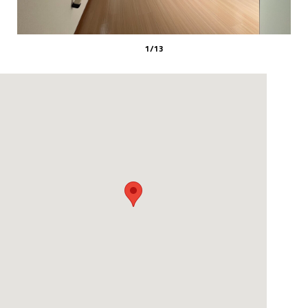
1
/
13