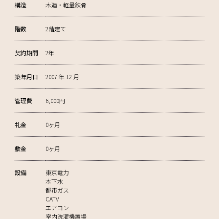
構造
木造・軽量鉄骨
階数
2階建て
契約期間
2年
築年月日
2007 年 12 月
管理費
6,000円
礼金
0ヶ月
敷金
0ヶ月
設備
東京電力
本下水
都市ガス
CATV
エアコン
室内洗濯機置場