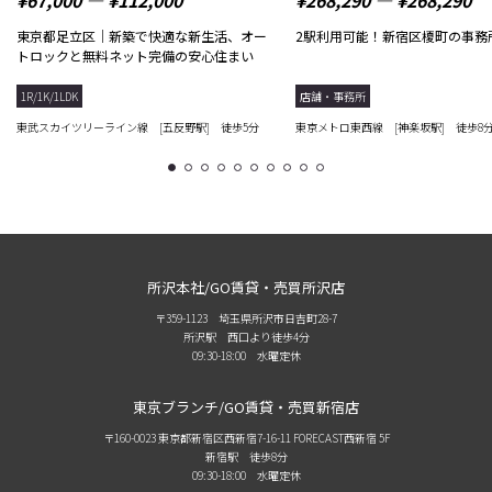
東京都足立区｜新築で快適な新生活、オー
2駅利用可能！新宿区榎町の事務
トロックと無料ネット完備の安心住まい
1R/1K/1LDK
店舗・事務所
東武スカイツリーライン線 [五反野駅] 徒歩5分
東京メトロ東西線 [神楽坂駅] 徒歩8
1
2
3
4
5
6
7
8
9
10
所沢本社/GO賃貸・売買所沢店
〒359-1123 埼玉県所沢市日吉町28-7
所沢駅 西口より徒歩4分
09:30-18:00 水曜定休
東京ブランチ/GO賃貸・売買新宿店
〒160-0023 東京都新宿区西新宿7-16-11 FORECAST西新宿 5F
新宿駅 徒歩8分
09:30-18:00 水曜定休