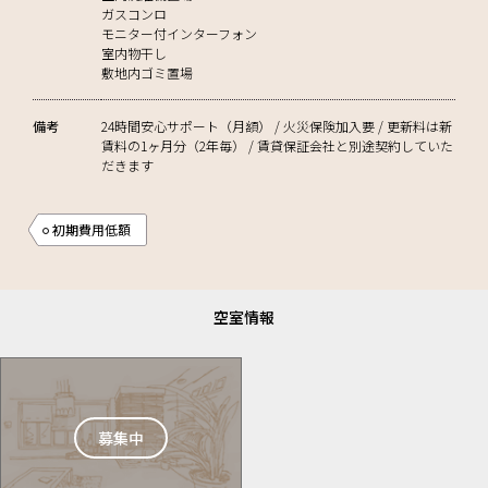
ガスコンロ
モニター付インターフォン
室内物干し
敷地内ゴミ置場
備考
24時間安心サポート（月額） / 火災保険加入要 / 更新料は新
賃料の1ヶ月分（2年毎） / 賃貸保証会社と別途契約していた
だきます
初期費用低額
空室情報
募集中