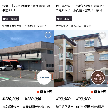
新宿区｜2駅利用可能！新宿区榎町の
埼玉県所沢市｜新所沢駅から徒歩3分
事務所ビル
で通り沿い、販売店・営業所・接骨
院・整体院な...
店舗・事務所
店舗・事務所
東京地下鐵東西線 [神楽坂駅] 徒歩8分
西武新宿線 [新所沢駅] 徒歩3分
尚有空房
尚有空房
¥120,000 ― ¥120,000
¥93,500 ― ¥93,500
東京都青梅市｜東青梅駅徒歩2分！飲
埼玉県所沢市｜航空公園駅5分の駅近