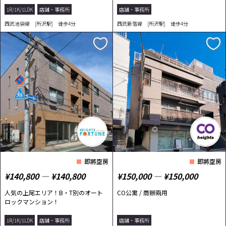
1R/1K/1LDK
店舗・事務所
店舗・事務所
西武池袋線 [所沢駅] 徒歩4分
西武新宿線 [所沢駅] 徒歩4分
即將空房
即將空房
¥140,800 ― ¥140,800
¥150,000 ― ¥150,000
人気の上尾エリア！B・T別のオート
CO公寓 / 商辦兩用
ロックマンション！
1R/1K/1LDK
店舗・事務所
店舗・事務所