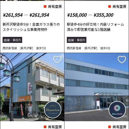
尚有空房
尚有空房
¥261,954 ― ¥261,954
¥158,000 ― ¥355,300
新所沢駅徒歩5分！全面ガラス張りの
駅徒歩4分の好立地！内装リフォーム
スタイリッシュな事業用物件
済みで即営業可能な1階店舗
店舗・事務所
店舗・事務所
西武新宿線 [新所沢駅] 徒歩5分
西武新宿線 [新所沢駅] 徒歩4分
尚有空房
尚有空房