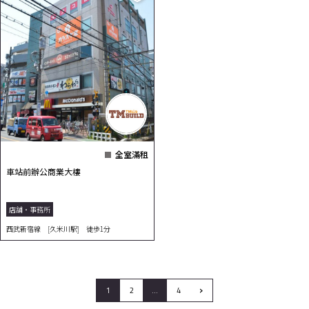
全室滿租
車站前辦公商業大樓
店舗・事務所
西武新宿線 [久米川駅] 徒歩1分
›
1
2
…
4