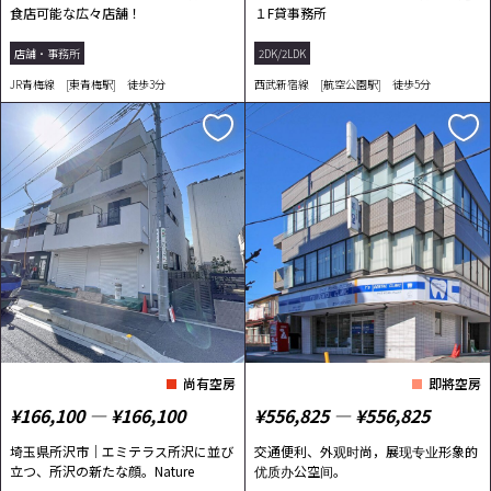
食店可能な広々店舗！
１F貸事務所
店舗・事務所
2DK/2LDK
JR青梅線 [東青梅駅] 徒歩3分
西武新宿線 [航空公園駅] 徒歩5分
尚有空房
即將空房
¥166,100 ― ¥166,100
¥556,825 ― ¥556,825
埼玉県所沢市｜エミテラス所沢に並び
交通便利、外观时尚，展现专业形象的
立つ、所沢の新たな顔。Nature
优质办公空间。
Higashisumiyos...