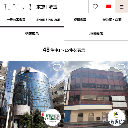
東京
埼玉
一般公寓套房
SHARE HOUSE
短租套房
辦公室・店面
列表顯示
地圖顯示
房東、物件管理請進
法人契約租屋請進
解約・修理・各種受付
常見問題
48
件中1〜15件を表示
0120-249-900
中文可
English OK
簽約流程
營運會社