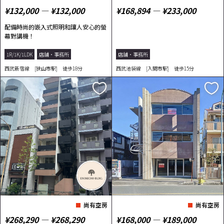
¥132,000 ― ¥132,000
¥168,894 ― ¥233,000
配備時尚的嵌入式照明和讓人安心的螢
幕對講機！
1R/1K/1LDK
店舗・事務所
店舗・事務所
西武新宿線 [狭山市駅] 徒歩18分
西武池袋線 [入間市駅] 徒歩15分
尚有空房
尚有空房
¥268,290 ― ¥268,290
¥168,000 ― ¥189,000