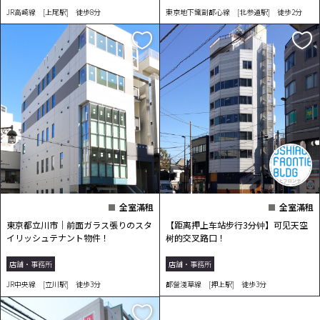
JR高崎線 [上尾駅] 徒歩8分
東京地下鐵副都心線 [北参道駅] 徒歩2分
全室滿租
全室滿租
東京都立川市｜前面ガラス張りのスタ
【距离押上车站步行3分钟】可见天空
イリッシュテナント物件！
树的交叉路口！
店舗・事務所
店舗・事務所
JR中央線 [立川駅] 徒歩3分
都營淺草線 [押上駅] 徒歩3分