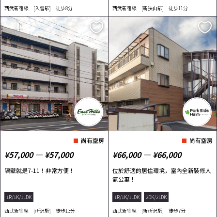
西武新宿線 [入曽駅] 徒歩8分
西武新宿線 [新狭山駅] 徒歩11分
尚有空房
尚有空房
¥57,000 ― ¥57,000
¥66,000 ― ¥66,000
隔壁就是7-11！非常方便！
位於舒適的居住環境，室內全新裝修人
氣公寓！
1R/1K/1LDK
1R/1K/1LDK
2DK/2LDK
西武新宿線 [所沢駅] 徒歩13分
西武新宿線 [新所沢駅] 徒歩7分