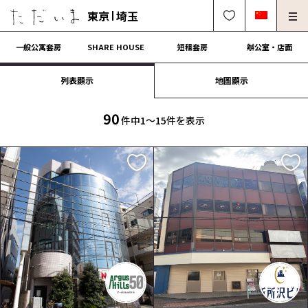
東京
埼玉
一般公寓套房
SHARE HOUSE
短租套房
辦公室・店面
列表顯示
地圖顯示
房東、物件管理請進
法人契約租屋請進
解約・修理・各種受付
常見問題
90
件中1〜15件を表示
0120-249-900
中文可
English OK
簽約流程
營運會社