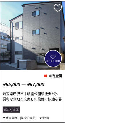
尚有空房
¥65,000 ― ¥67,000
埼玉県所沢市｜航空公園駅徒歩5分、
便利な立地と充実した設備で快適な暮
らしを実現！
1R/1K/1LDK
西武新宿線 [航空公園駅] 徒歩5分