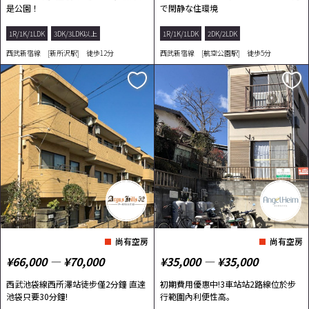
是公園！
で閑静な住環境
1R/1K/1LDK
3DK/3LDK以上
1R/1K/1LDK
2DK/2LDK
西武新宿線 [新所沢駅] 徒歩12分
西武新宿線 [航空公園駅] 徒歩5分
尚有空房
尚有空房
¥66,000 ― ¥70,000
¥35,000 ― ¥35,000
西武池袋線西所澤站徒步僅2分鐘 直達
初期費用優惠中!3車站站2路線位於步
池袋只要30分鐘!
行範圍內利便性高。