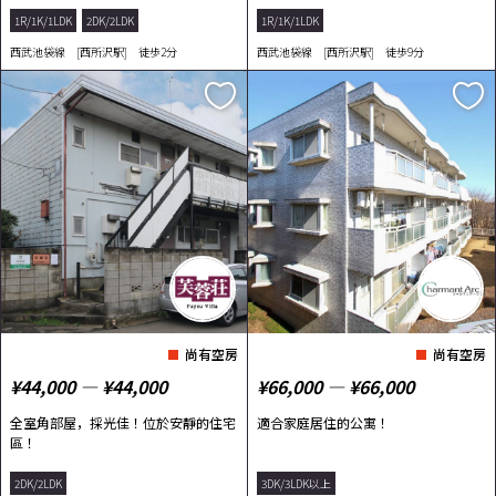
1R/1K/1LDK
2DK/2LDK
1R/1K/1LDK
西武池袋線 [西所沢駅] 徒歩2分
西武池袋線 [西所沢駅] 徒歩9分
尚有空房
尚有空房
¥44,000 ― ¥44,000
¥66,000 ― ¥66,000
全室角部屋，採光佳！位於安靜的住宅
適合家庭居住的公寓！
區！
2DK/2LDK
3DK/3LDK以上