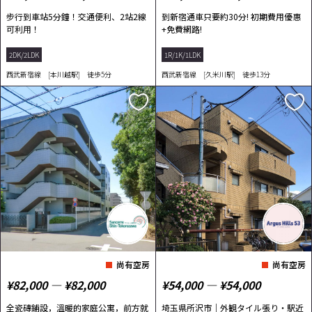
步行到車站5分鐘！交通便利、2站2線
到新宿通車只要約30分! 初期費用優惠
可利用！
+免費網路!
2DK/2LDK
1R/1K/1LDK
西武新宿線 [本川越駅] 徒歩5分
西武新宿線 [久米川駅] 徒歩13分
尚有空房
尚有空房
¥82,000 ― ¥82,000
¥54,000 ― ¥54,000
全瓷磚鋪設，溫暖的家庭公寓，前方就
埼玉県所沢市｜外観タイル張り・駅近