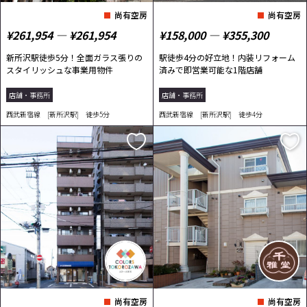
尚有空房
尚有空房
¥261,954 ― ¥261,954
¥158,000 ― ¥355,300
新所沢駅徒歩5分！全面ガラス張りの
駅徒歩4分の好立地！内装リフォーム
スタイリッシュな事業用物件
済みで即営業可能な1階店舗
店舗・事務所
店舗・事務所
西武新宿線 [新所沢駅] 徒歩5分
西武新宿線 [新所沢駅] 徒歩4分
尚有空房
尚有空房