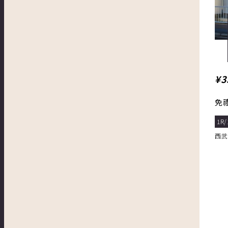
¥3
免
1R/
西武