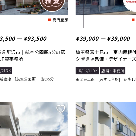
尚有空房
3,500 ― ¥93,500
¥39,000 ― ¥39,000
玉県所沢市｜航空公園駅5分の駅
埼玉県富士見市｜室内屋根
１F貸事務所
ク置き場完備・デザイナー
ンション。
/2LDK
1R/1K/1LDK
店舗・事務所
新宿線 [航空公園駅] 徒歩5分
東武東上線 [みずほ台駅] 徒歩13