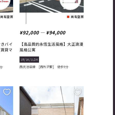
尚有空房
尚有空房
¥92,000 ― ¥94,000
付きバイ
【高品質的永恆生活風格】大正浪漫
ズ賃貸マ
風格公寓
1R/1K/1LDK
西武池袋線 [西所沢駅] 徒歩9分
分