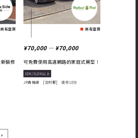
尚有空房
尚有空房
¥70,000 ― ¥70,000
全新裝修
可免費使用高速網路的家庭式房型！
3DK/3LDK以上
JR青梅線 [羽村駅] 徒歩10分
›