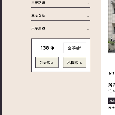
主要路線
主要な駅
大学周辺
138
件
全部清除
列表顯示
地圖顯示
¥1
所
性
ン
3D
西武