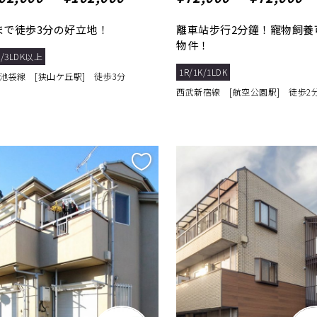
まで徒歩3分の好立地！
離車站步行2分鐘！寵物飼養
物件！
K/3LDK以上
1R/1K/1LDK
池袋線 [狭山ケ丘駅] 徒歩3分
西武新宿線 [航空公園駅] 徒歩2