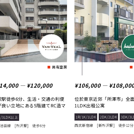
尚有空房
14,000 ― ¥120,000
¥106,000 ― ¥108,00
沢駅徒歩6分、生活・交通の利便
位於東京近郊「所澤市」全
が良い立地にある5階建てRC造マ
1LDK出租公寓
ション！
1R/1K/1LDK
2DK/2LDK
3DK/3
K/3LDK以上
西武新宿線 [新所沢駅] 徒歩12分
池袋線 [所沢駅] 徒歩6分