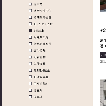
近車站
適合女性居住
初期費用優惠
可2人以上入住
¥9
2樓以上
附免費網路
埼
附瓦斯爐廚房
近
衛浴分離
2DK
可養寵物
西武
免仲介費
免1個月租金
可演奏樂器
可短期契約
低屋齡
停車場