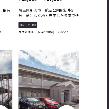
可稀有
埼玉県所沢市｜航空公園駅徒歩5
分、便利な立地と充実した設備で快
適な暮らしを実現！
1R/1K/1LDK
分
西武新宿線 [航空公園駅] 徒歩5分