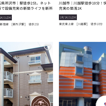
玉県所沢市｜駅徒歩2分。ネット
川越市｜川越駅徒歩10分！
料で設備充実の新築ライフを新所
充実の築浅1K
で。
1R/1K/1LDK
1K/1LDK
東武東上線 [川越駅] 徒歩10分
新宿線 [新所沢駅] 徒歩2分