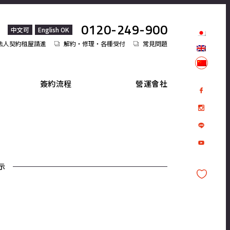
0120-249-900
中文可
English OK
法人契約租屋請進
解約・修理・各種受付
常見問題
簽約流程
營運會社
示