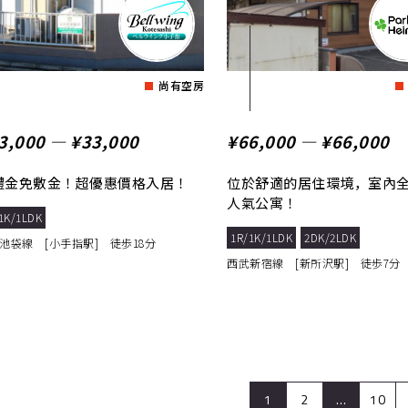
尚有空房
3,000 ― ¥33,000
¥66,000 ― ¥66,000
禮金免敷金！超優惠價格入居！
位於舒適的居住環境，室內
人氣公寓！
1K/1LDK
1R/1K/1LDK
2DK/2LDK
池袋線 [小手指駅] 徒歩18分
西武新宿線 [新所沢駅] 徒歩7分
1
2
…
10