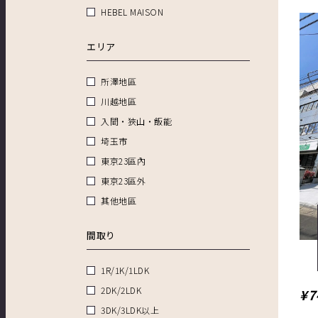
HEBEL MAISON
エリア
所澤地區
川越地區
入間・狹山・飯能
埼玉市
東京23區內
東京23區外
其他地區
間取り
1R/1K/1LDK
2DK/2LDK
¥7
3DK/3LDK以上