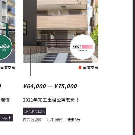
尚有空房
尚有空房
0
¥64,000 ― ¥75,000
面裝修
2021年完工出租公寓套房！
1R/1K/1LDK
LDK以上
西武池袋線 [小手指駅] 徒歩8分