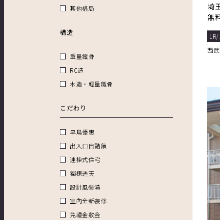
埼
其他格局
無
沢
構造
1R/
西武
重量鐵骨
RC造
木造・輕量鐵骨
こだわり
早鳥優惠
出入口自動鎖
連棟式住宅
獨棟透天
設計風裝潢
室內全新裝修
免禮金敷金