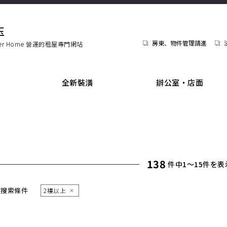
玉
房東、物件管理請進
ier Home 營運的租屋專門網站
全新裝潢
辦公室・店面
138
件中1〜15件を表
前搜索條件
2樓以上