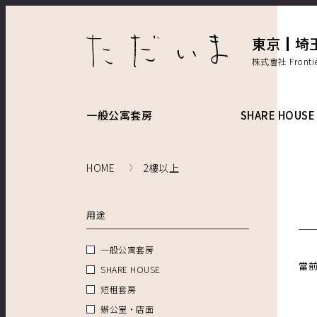
東京
埼
株式會社 Front
一般公寓套房
SHARE HOUSE
HOME
2樓以上
用途
一般公寓套房
當
SHARE HOUSE
短租套房
辦公室・店面