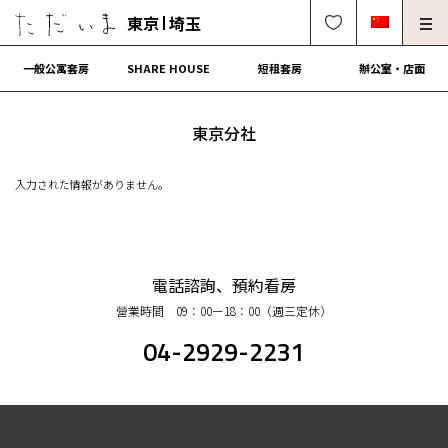
東京
埼玉
一般公寓套房
SHARE HOUSE
短租套房
辦公室・店面
房東、物件管理請進
法人契約租屋請進
東京分社
解約・修理・各種受付
常見問題
入力された情報がありません。
0120-249-900
中文可
English OK
簽約流程
電話諮詢、預約看房
營業時間 09：00ー18：00（週三定休）
營運會社
04-2929-2231