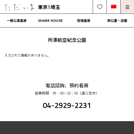
東京
埼玉
一般公寓套房
SHARE HOUSE
短租套房
辦公室・店面
房東、物件管理請進
法人契約租屋請進
所澤航空紀念公園
解約・修理・各種受付
常見問題
入力された情報がありません。
0120-249-900
中文可
English OK
簽約流程
電話諮詢、預約看房
營業時間 09：00ー18：00（週三定休）
營運會社
04-2929-2231