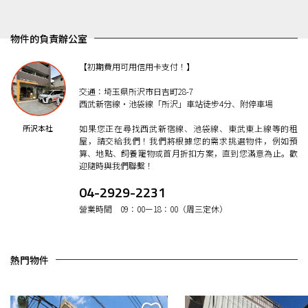
物件的負責辦公室
【初期費用可用信用卡支付！】
交通：埼玉県所沢市日吉町28-7
西武新宿線・池袋線「所沢」車站徒步4分、附停車場
所沢本社
如果您正在尋找西武新宿線、池袋線、東武東上線等的租
屋，請交給我們！我們將根據您的需求挑選物件，例如預
算、地點、飼養寵物或首月折扣方案，直到您滿意為止。歡
迎隨時與我們聯繫！
04-2929-2231
營業時間 09：00ー18：00（周三定休）
熱門物件