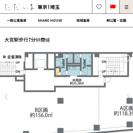
東京
埼玉
一般公寓套房
SHARE HOUSE
短租套房
辦公室・店面
房東、物件管理請進
法人契約租屋請進
大宮駅步行7分钟商铺
解約・修理・各種受付
常見問題
全室滿租
0120-249-900
中文可
English OK
簽約流程
營運會社
Previous
Ne