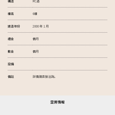
構造
RC造
樓高
6樓
建造年份
2000 年 1 月
禮金
個月
敷金
個月
設備
備註
詳情請直接洽詢。
空房情報