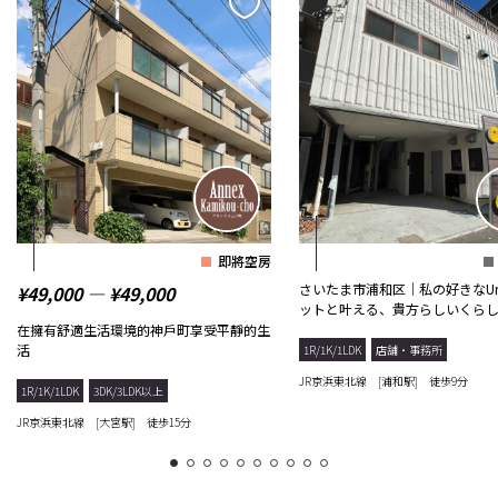
即將空房
さいたま市浦和区｜私の好きなUr
¥49,000 ― ¥49,000
ットと叶える、貴方らしいくら
在擁有舒適生活環境的神戶町享受平靜的生
活
1R/1K/1LDK
店舗・事務所
JR京浜東北線 [浦和駅] 徒歩9分
1R/1K/1LDK
3DK/3LDK以上
JR京浜東北線 [大宮駅] 徒歩15分
1
2
3
4
5
6
7
8
9
10