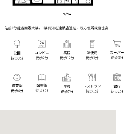
1
/
14
站前1分鐘處商辦大樓，1樓有知名連鎖店進駐，既方便辨識度也高!
スーパー
コンビニ
病院
郵便局
公園
徒歩3分
徒歩2分
徒歩12分
徒歩3分
徒歩9分
図書館
保育園
レストラン
銀行
学校
徒歩9分
徒歩4分
徒歩1分
徒歩2分
徒歩7分