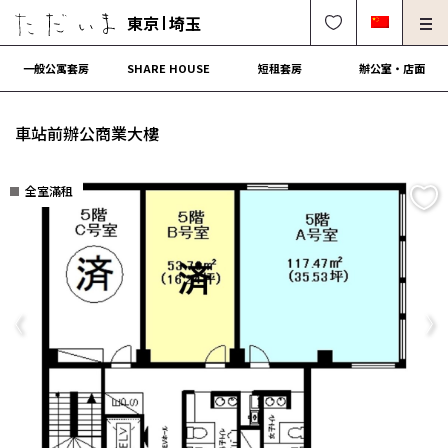
東京
埼玉
一般公寓套房
SHARE HOUSE
短租套房
辦公室・店面
房東、物件管理請進
法人契約租屋請進
車站前辦公商業大樓
解約・修理・各種受付
常見問題
全室滿租
0120-249-900
中文可
English OK
簽約流程
營運會社
Previous
Ne