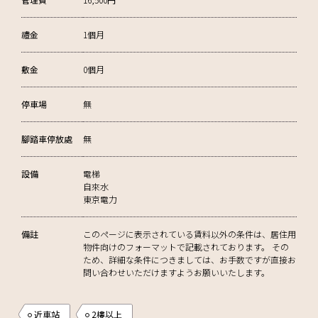
禮金
1個月
敷金
0個月
停車場
無
腳踏車停放處
無
設備
電梯
自來水
東京電力
備註
このページに表示されている賃料以外の条件は、居住用
物件向けのフォーマットで記載されております。 その
ため、詳細な条件につきましては、お手数ですが直接お
問い合わせいただけますようお願いいたします。
近車站
2樓以上