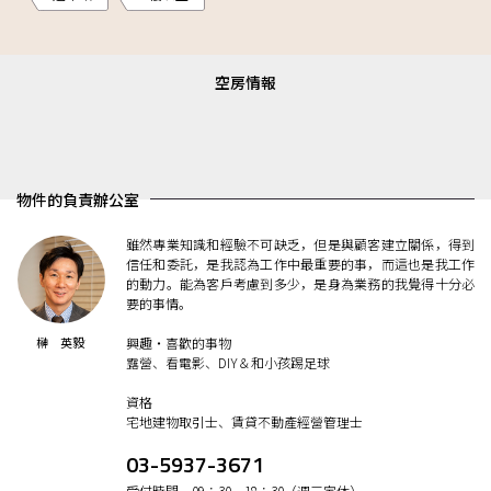
空房情報
物件的負責辦公室
雖然專業知識和經驗不可缺乏，但是與顧客建立關係，得到
信任和委託，是我認為工作中最重要的事，而這也是我工作
的動力。能為客戶考慮到多少，是身為業務的我覺得十分必
要的事情。
榊 英毅
興趣・喜歡的事物
露營、看電影、DIY＆和小孩踢足球
資格
宅地建物取引士、賃貸不動產經營管理士
03-5937-3671
受付時間 09：30ー18：30（週三定休）