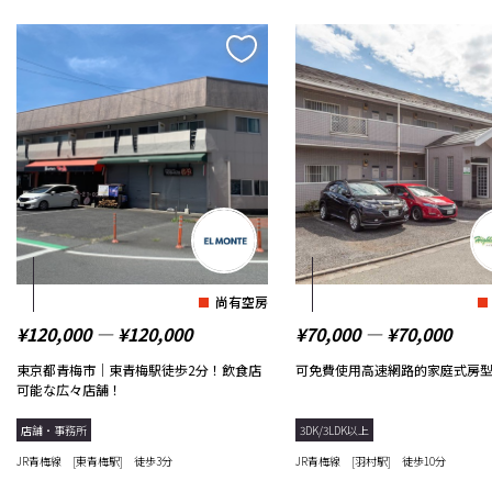
尚有空房
¥120,000 ― ¥120,000
¥70,000 ― ¥70,000
東京都青梅市｜東青梅駅徒歩2分！飲食店
可免費使用高速網路的家庭式房
可能な広々店舗！
店舗・事務所
3DK/3LDK以上
JR青梅線 [東青梅駅] 徒歩3分
JR青梅線 [羽村駅] 徒歩10分