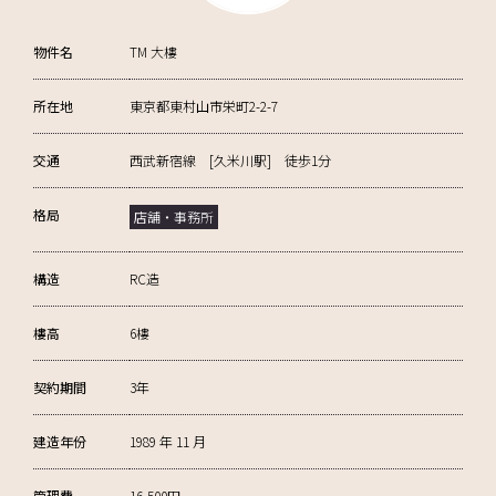
物件名
TM 大樓
所在地
東京都東村山市栄町2-2-7
交通
西武新宿線 [久米川駅] 徒歩1分
格局
店舗・事務所
構造
RC造
樓高
6樓
契約期間
3年
建造年份
1989 年 11 月
管理費
16,500円