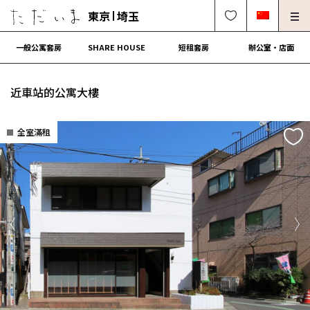
東京
埼玉
一般公寓套房
SHARE HOUSE
短租套房
辦公室・店面
房東、物件管理請進
法人契約租屋請進
近車站的公寓大樓
解約・修理・各種受付
常見問題
全室滿租
0120-249-900
中文可
English OK
簽約流程
營運會社
Previous
Ne