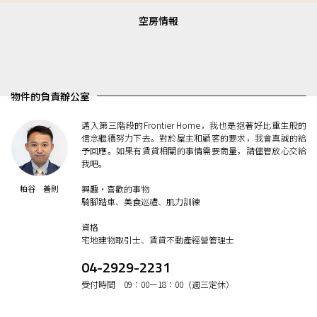
空房情報
物件的負責辦公室
邁入第三階段的Frontier Home，我也是抱著好比重生般的
信念繼續努力下去。對於屋主和顧客的要求，我會真誠的給
予回應。如果有賃貸相關的事情需要商量，請儘管放心交給
我吧。
粕谷 善則
興趣・喜歡的事物
騎腳踏車、美食巡禮、肌力訓練
資格
宅地建物取引士、賃貸不動產經營管理士
04-2929-2231
受付時間 09：00ー18：00（週三定休）