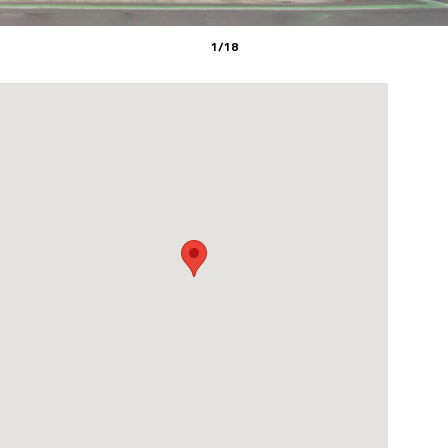
1
/
18