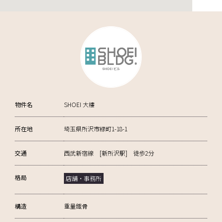
物件名
SHOEI 大樓
所在地
埼玉県所沢市緑町1-18-1
交通
西武新宿線 [新所沢駅] 徒歩2分
格局
店舗・事務所
構造
重量鐵骨