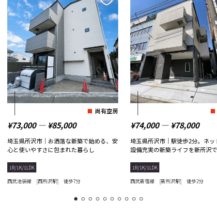
尚有空房
¥73,000 ― ¥85,000
¥74,000 ― ¥78,000
埼玉県所沢市｜お洒落な新築で始める、安
埼玉県所沢市｜駅徒歩2分。ネッ
心と使いやすさに包まれた暮らし
設備充実の新築ライフを新所沢
1R/1K/1LDK
1R/1K/1LDK
西武池袋線 [西所沢駅] 徒歩7分
西武新宿線 [新所沢駅] 徒歩2分
1
2
3
4
5
6
7
8
9
10