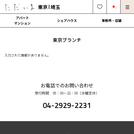
東京
埼玉
アパート
シェアハウス
事務所・店舗
マンション
オーナー様向け・管理募集
法人社宅でのご利用
東京ブランチ
解約・修理・各種依頼
よくある質問
入力された情報がありません。
0120-249-900
中文可
English OK
契約の流れ
お電話でのお問い合わせ
受付時間 09：00ー18：00（水曜定休）
運営会社
04-2929-2231