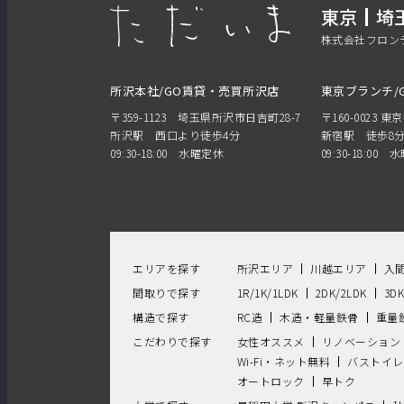
東京
埼
株式会社フロン
所沢本社/GO賃貸・売買所沢店
東京ブランチ/
〒359-1123 埼玉県所沢市日吉町28-7
〒160-0023 東
所沢駅 西口より徒歩4分
新宿駅 徒歩8
09:30-18:00 水曜定休
09:30-18:00
エリアを探す
所沢エリア
川越エリア
入
間取りで探す
1R/1K/1LDK
2DK/2LDK
3D
構造で探す
RC造
木造・軽量鉄骨
重量
こだわりで探す
女性オススメ
リノベーション
Wi-Fi・ネット無料
バストイレ
オートロック
早トク