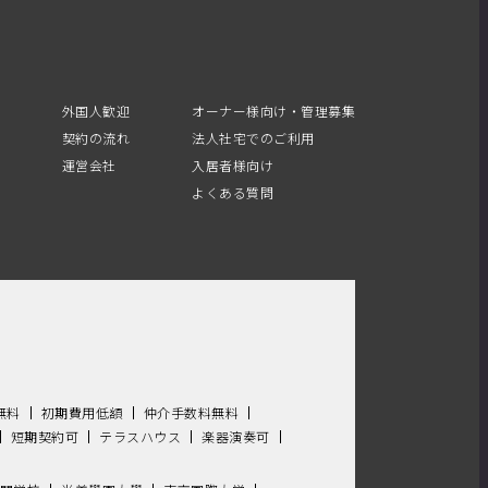
外国人歓迎
オーナー様向け・管理募集
契約の流れ
法人社宅でのご利用
運営会社
入居者様向け
よくある質問
無料
初期費用低額
仲介手数料無料
短期契約可
テラスハウス
楽器演奏可