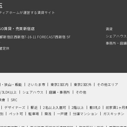
玉
ティアホームが運営する賃貸サイト
GO賃貸・売買新宿店
賃貸
シェアハウス
京都新宿区西新宿7-16-11 FORECAST西新宿 5F
分
事務所・店舗
 水曜定休
間・狭山・飯能
さいたま市
東京23区内
東京23区外
その他エリア
K/3LDK以上
シェアハウス
店舗・事務所
その他
鉄骨
SRC
デザイナーズ
駅近
2名以上入居可
2階以上
敷0礼0
前家賃1ヶ月
別
ペット可
駐車場
築浅
一戸建
分譲マンション
ガスキッチン