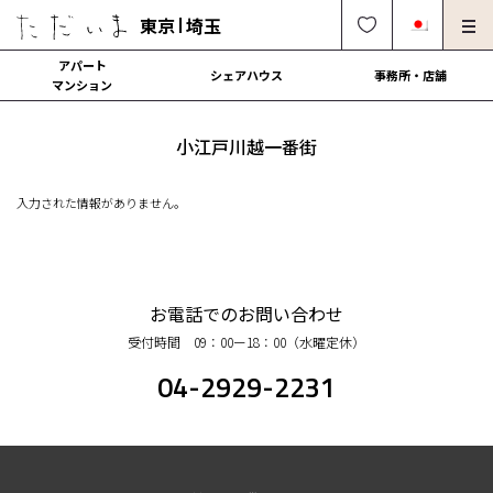
東京
埼玉
アパート
シェアハウス
事務所・店舗
マンション
オーナー様向け・管理募集
法人社宅でのご利用
小江戸川越一番街
解約・修理・各種依頼
よくある質問
入力された情報がありません。
0120-249-900
中文可
English OK
契約の流れ
お電話でのお問い合わせ
受付時間 09：00ー18：00（水曜定休）
運営会社
04-2929-2231